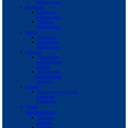
обладнання
Berthoud
Самохідні
обприскувачі
Причіпні
обприскувачі
Rauch
Розкидачі
Додаткове
обладнання
Grimme
Техніка для
вирощування
буряка
Техніка для
вирощування
картоплі
Panien
Багатофункціональні
розкидачі
Panien PW
Точне
землеробство
Сигнали
корекції
Системи