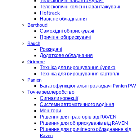
Телескопічні навантажувачі
Телескопічні колісні навантажувачі
Hoftrack
Навісне обладнання
Berthoud
Самохідні обприскувачі
Причіпні обприскувачі
Rauch
Розкидачі
Додаткове обладнання
Grimme
Техніка для вирощування буряка
Техніка для вирощування картоплі
Panien
Багатофункціональні розкидачі Panien PW
Точне землеробство
Сигнали корекції
Системи автоматичного водіння
Монітори
Рішення для тракторів від RAVEN
Рішення для обприскувачів від RAVEN
Рішення для причіпного обладнання від
Raven