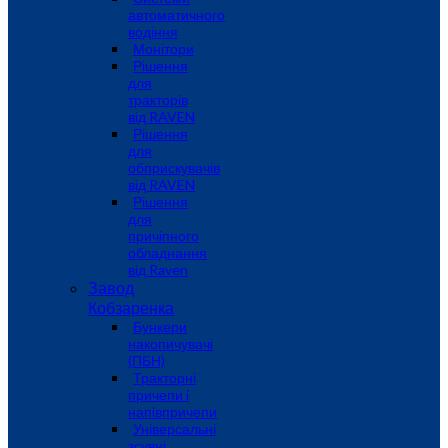
автоматичного
водіння
Монітори
Рішення
для
тракторів
від RAVEN
Рішення
для
обприскувачів
від RAVEN
Рішення
для
причіпного
обладнання
від Raven
Завод
Кобзаренка
Бункери
накопичувачі
(ПБН)
Тракторні
причепи i
напiвпричепи
Універсальні
зсувні