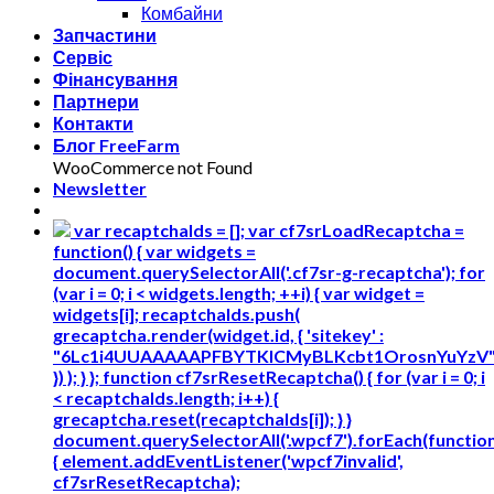
Комбайни
Запчастини
Сервіс
Фінансування
Партнери
Контакти
Блог FreeFarm
WooCommerce not Found
Newsletter
var recaptchaIds = []; var cf7srLoadRecaptcha =
function() { var widgets =
document.querySelectorAll('.cf7sr-g-recaptcha'); for
(var i = 0; i < widgets.length; ++i) { var widget =
widgets[i]; recaptchaIds.push(
grecaptcha.render(widget.id, { 'sitekey' :
"6Lc1i4UUAAAAAPFBYTKICMyBLKcbt1OrosnYuYzV
}) ); } }; function cf7srResetRecaptcha() { for (var i = 0; i
< recaptchaIds.length; i++) {
grecaptcha.reset(recaptchaIds[i]); } }
document.querySelectorAll('.wpcf7').forEach(functio
{ element.addEventListener('wpcf7invalid',
cf7srResetRecaptcha);