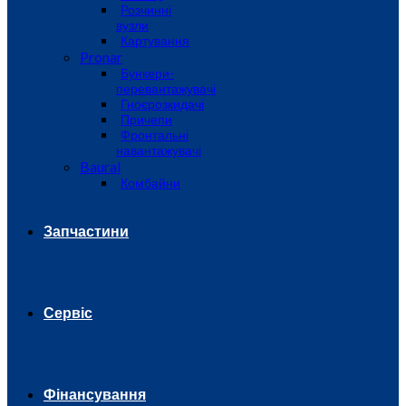
Розчинні
вузли
Картування
Pronar
Бункери-
перевантажувачі
Гноєрозкидачі
Причепи
Фронтальні
навантажувачі
Baural
Комбайни
Запчастини
Сервіс
Фінансування