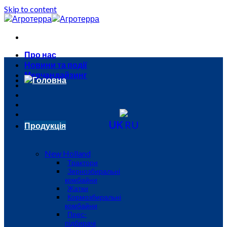
Skip to content
Про нас
Новини та події
Мерчандайзинг
Головна
UK
RU
Продукція
New Holland
Трактори
Зернозбиральні
комбайни
Жатки
Кормозбиральні
комбайни
Прес-
підбирачі