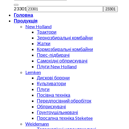
23301
Головна
Продукція
New Holland
Трактори
Зернозбиральні комбайни
Жатки
Кормозбиральні комбайни
Прес-підбирачі
Самохідні обприскувачі
Плуги New Holland
Lemken
Дискові борони
Культиватори
Плуги
Посівна техніка
Передпосівний обробіток
Обприскувачі
Грунтоущільнювачі
Просапна техніка Steketee
Weidemann