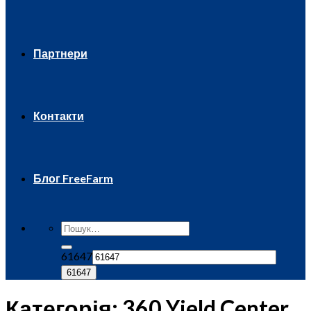
Партнери
Контакти
Блог FreeFarm
61647
Категорія:
360 Yield Center