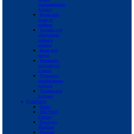
напівпричепи
Атлант
Бочки для
води та
добрив
Техніка для
зберігання
зерна в
мішках
Візки для
жаток
Розчинно-
заправочні
станції
Розкидачі
мінеральних
добрив
Техніка для
соломи
FreeFarm
Dawn
360 Yield
Center
Precision
Planting
Montag