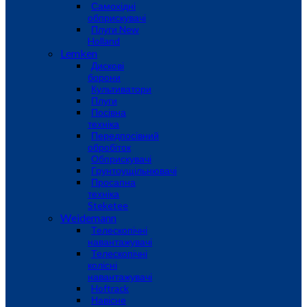
Самохідні
обприскувачі
Плуги New
Holland
Lemken
Дискові
борони
Культиватори
Плуги
Посівна
техніка
Передпосівний
обробіток
Обприскувачі
Грунтоущільнювачі
Просапна
техніка
Steketee
Weidemann
Телескопічні
навантажувачі
Телескопічні
колісні
навантажувачі
Hoftrack
Навісне