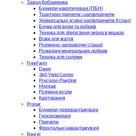
Завод Кобзаренка
Бункери накопичувачі (ПБН)
Тракторні причепи i напiвпричепи
Універсальні зсувні напівпричепи Атлант
Бочки для води та добрив
Техніка для зберігання зерна в мішках
Візки для жаток
Розчинно-заправочні станції
Розкидачі мінеральних добрив
Техніка для соломи
FreeFarm
Dawn
360 Yield Center
Precision Planting
Montag
Розчинні вузли
Картування
Pronar
Бункери-перевантажувачі
Гноєрозкидачі
Причепи
Фронтальні навантажувачі
Baural