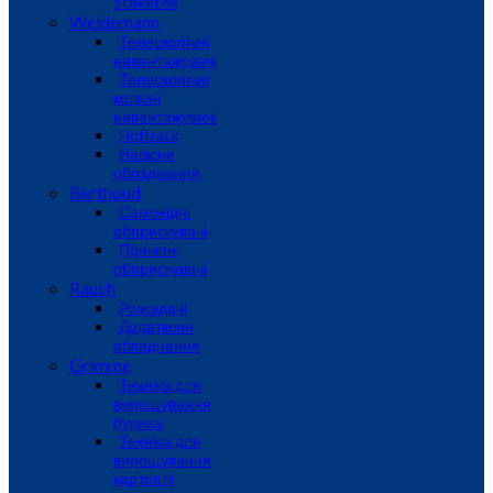
Steketee
Weidemann
Телескопічні
навантажувачі
Телескопічні
колісні
навантажувачі
Hoftrack
Навісне
обладнання
Berthoud
Самохідні
обприскувачі
Причіпні
обприскувачі
Rauch
Розкидачі
Додаткове
обладнання
Grimme
Техніка для
вирощування
буряка
Техніка для
вирощування
картоплі