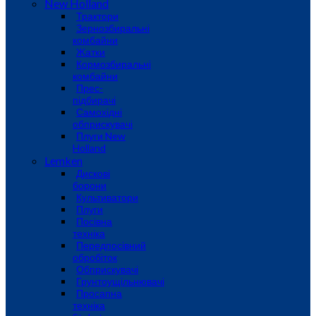
New Holland
Трактори
Зернозбиральні
комбайни
Жатки
Кормозбиральні
комбайни
Прес-
підбирачі
Самохідні
обприскувачі
Плуги New
Holland
Lemken
Дискові
борони
Культиватори
Плуги
Посівна
техніка
Передпосівний
обробіток
Обприскувачі
Грунтоущільнювачі
Просапна
техніка