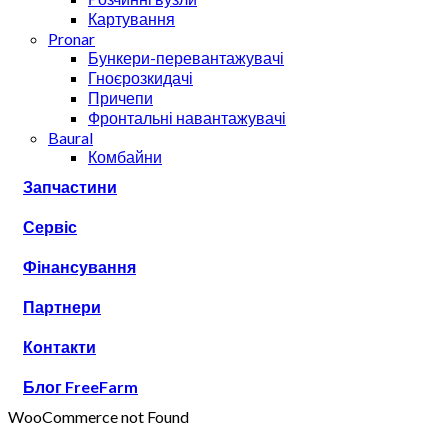
Картування
Pronar
Бункери-перевантажувачі
Гноєрозкидачі
Причепи
Фронтальні навантажувачі
Baural
Комбайни
Запчастини
Сервіс
Фінансування
Партнери
Контакти
Блог FreeFarm
WooCommerce not Found