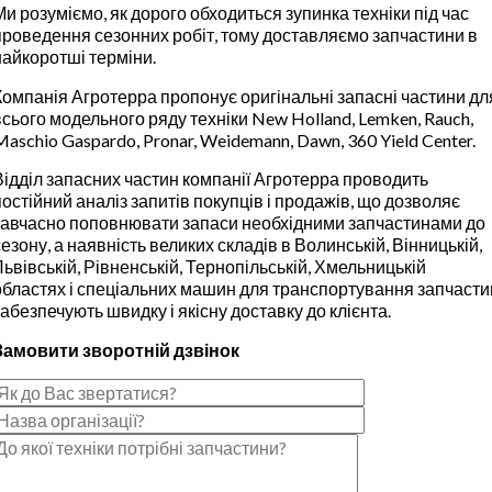
Ми розуміємо, як дорого обходиться зупинка техніки під час
проведення сезонних робіт, тому доставляємо запчастини в
найкоротші терміни.
Компанія Агротерра пропонує оригінальні запасні частини дл
всього модельного ряду техніки New Holland, Lemken, Rauch,
Maschio Gaspardo, Pronar, Weidemann, Dawn, 360 Yield Center.
Відділ запасних частин компанії Агротерра проводить
постійний аналіз запитів покупців і продажів, що дозволяє
завчасно поповнювати запаси необхідними запчастинами до
сезону, а наявність великих складів в Волинській, Вінницькій,
Львівській, Рівненській, Тернопільській, Хмельницькій
областях і спеціальних машин для транспортування запчасти
забезпечують швидку і якісну доставку до клієнта.
Замовити зворотній дзвінок