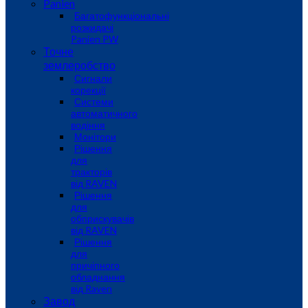
Panien
Багатофункціональні
розкидачі
Panien PW
Точне
землеробство
Сигнали
корекції
Системи
автоматичного
водіння
Монітори
Рішення
для
тракторів
від RAVEN
Рішення
для
обприскувачів
від RAVEN
Рішення
для
причіпного
обладнання
від Raven
Завод