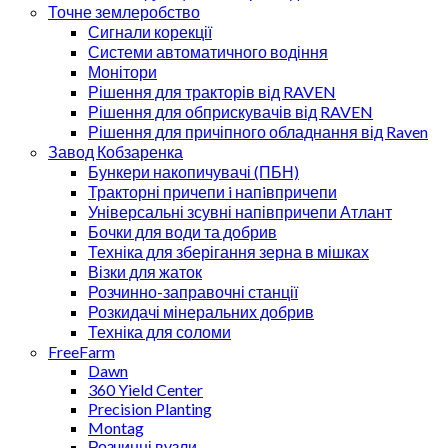
Точне землеробство
Сигнали корекції
Системи автоматичного водіння
Монітори
Рішення для тракторів від RAVEN
Рішення для обприскувачів від RAVEN
Рішення для причіпного обладнання від Raven
Завод Кобзаренка
Бункери накопичувачі (ПБН)
Тракторні причепи i напiвпричепи
Універсальні зсувні напівпричепи Атлант
Бочки для води та добрив
Техніка для зберігання зерна в мішках
Візки для жаток
Розчинно-заправочні станції
Розкидачі мінеральних добрив
Техніка для соломи
FreeFarm
Dawn
360 Yield Center
Precision Planting
Montag
Розчинні вузли