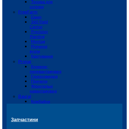
Техніка для
соломи
FreeFarm
Dawn
360 Yield
Center
Precision
Planting
Montag
Розчинні
вузли
Картування
Pronar
Бункери-
перевантажувачі
Гноєрозкидачі
Причепи
Фронтальні
навантажувачі
Baural
Комбайни
Запчастини