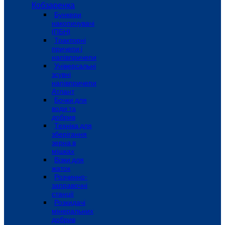
Кобзаренка
Бункери
накопичувачі
(ПБН)
Тракторні
причепи i
напiвпричепи
Універсальні
зсувні
напівпричепи
Атлант
Бочки для
води та
добрив
Техніка для
зберігання
зерна в
мішках
Візки для
жаток
Розчинно-
заправочні
станції
Розкидачі
мінеральних
добрив