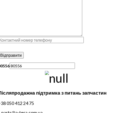
80556
Післяпродажна підтримка з питань запчастин
+38 050 412 24 75
s.parts@a-tera.com.ua