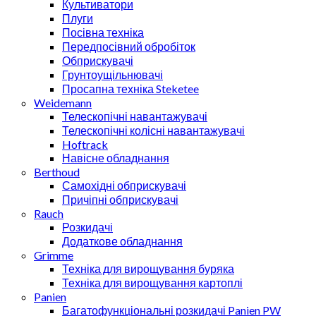
Культиватори
Плуги
Посівна техніка
Передпосівний обробіток
Обприскувачі
Грунтоущільнювачі
Просапна техніка Steketee
Weidemann
Телескопічні навантажувачі
Телескопічні колісні навантажувачі
Hoftrack
Навісне обладнання
Berthoud
Самохідні обприскувачі
Причіпні обприскувачі
Rauch
Розкидачі
Додаткове обладнання
Grimme
Техніка для вирощування буряка
Техніка для вирощування картоплі
Panien
Багатофункціональні розкидачі Panien PW