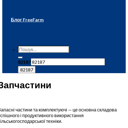
Блог FreeFarm
82187
Запчастини
Запасні частини та комплектуючі — це основна складова
успішного і продуктивного використання
сільськогосподарської техніки.