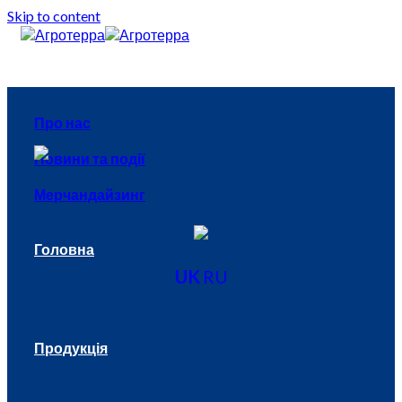
Skip to content
Про нас
Новини та події
Мерчандайзинг
Головна
UK
RU
Продукція