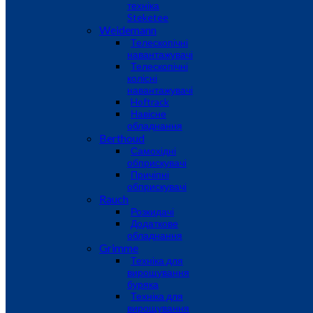
техніка
Steketee
Weidemann
Телескопічні
навантажувачі
Телескопічні
колісні
навантажувачі
Hoftrack
Навісне
обладнання
Berthoud
Самохідні
обприскувачі
Причіпні
обприскувачі
Rauch
Розкидачі
Додаткове
обладнання
Grimme
Техніка для
вирощування
буряка
Техніка для
вирощування