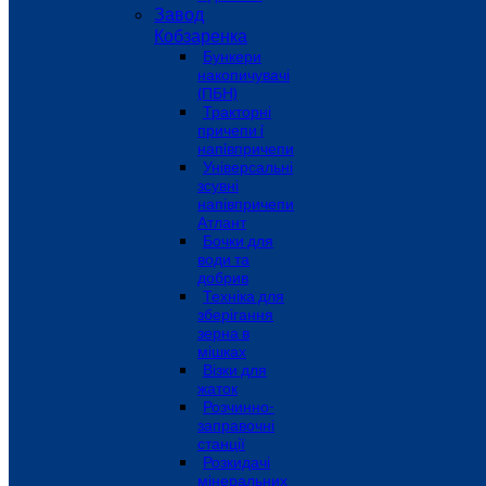
Завод
Кобзаренка
Бункери
накопичувачі
(ПБН)
Тракторні
причепи i
напiвпричепи
Універсальні
зсувні
напівпричепи
Атлант
Бочки для
води та
добрив
Техніка для
зберігання
зерна в
мішках
Візки для
жаток
Розчинно-
заправочні
станції
Розкидачі
мінеральних