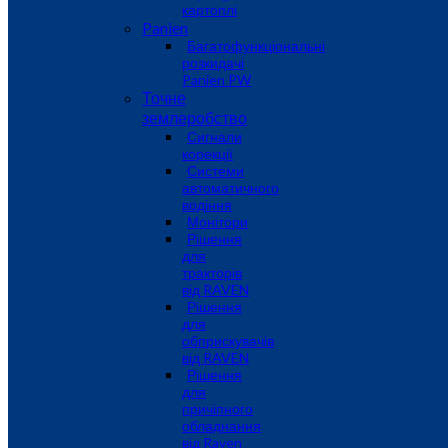
картоплі
Panien
Багатофункціональні
розкидачі
Panien PW
Точне
землеробство
Сигнали
корекції
Системи
автоматичного
водіння
Монітори
Рішення
для
тракторів
від RAVEN
Рішення
для
обприскувачів
від RAVEN
Рішення
для
причіпного
обладнання
від Raven