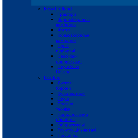
New Holland
Трактори
Зернозбиральні
комбайни
Жатки
Кормозбиральні
комбайни
Прес-
підбирачі
Самохідні
обприскувачі
Плуги New
Holland
Lemken
Дискові
борони
Культиватори
Плуги
Посівна
техніка
Передпосівний
обробіток
Обприскувачі
Грунтоущільнювачі
Просапна