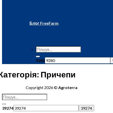
Блог FreeFarm
9280
Категорія:
Причепи
Copyright 2026 ©
Agroterra
39274