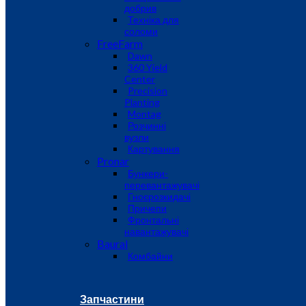
добрив
Техніка для
соломи
FreeFarm
Dawn
360 Yield
Center
Precision
Planting
Montag
Розчинні
вузли
Картування
Pronar
Бункери-
перевантажувачі
Гноєрозкидачі
Причепи
Фронтальні
навантажувачі
Baural
Комбайни
Запчастини