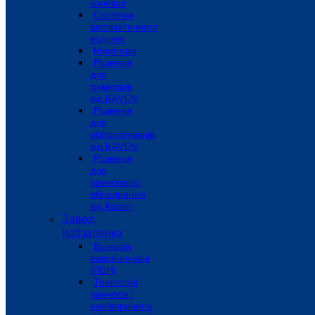
корекції
Системи
автоматичного
водіння
Монітори
Рішення
для
тракторів
від RAVEN
Рішення
для
обприскувачів
від RAVEN
Рішення
для
причіпного
обладнання
від Raven
Завод
Кобзаренка
Бункери
накопичувачі
(ПБН)
Тракторні
причепи i
напiвпричепи