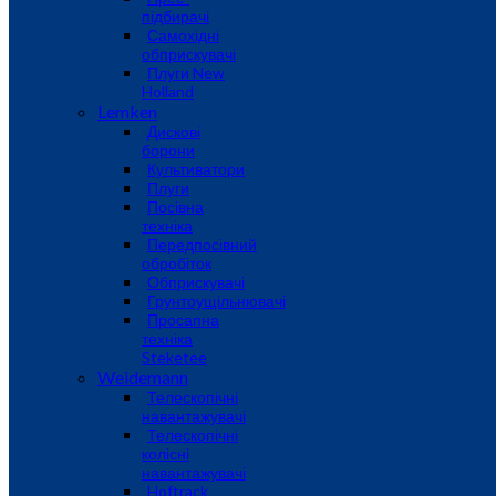
підбирачі
Самохідні
обприскувачі
Плуги New
Holland
Lemken
Дискові
борони
Культиватори
Плуги
Посівна
техніка
Передпосівний
обробіток
Обприскувачі
Грунтоущільнювачі
Просапна
техніка
Steketee
Weidemann
Телескопічні
навантажувачі
Телескопічні
колісні
навантажувачі
Hoftrack