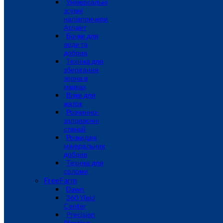
Універсальні
зсувні
напівпричепи
Атлант
Бочки для
води та
добрив
Техніка для
зберігання
зерна в
мішках
Візки для
жаток
Розчинно-
заправочні
станції
Розкидачі
мінеральних
добрив
Техніка для
соломи
FreeFarm
Dawn
360 Yield
Center
Precision
Planting