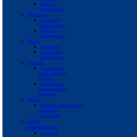
Навісне
обладнання
Berthoud
Самохідні
обприскувачі
Причіпні
обприскувачі
Rauch
Розкидачі
Додаткове
обладнання
Grimme
Техніка для
вирощування
буряка
Техніка для
вирощування
картоплі
Panien
Багатофункціональні
розкидачі
Panien PW
Точне
землеробство
Сигнали