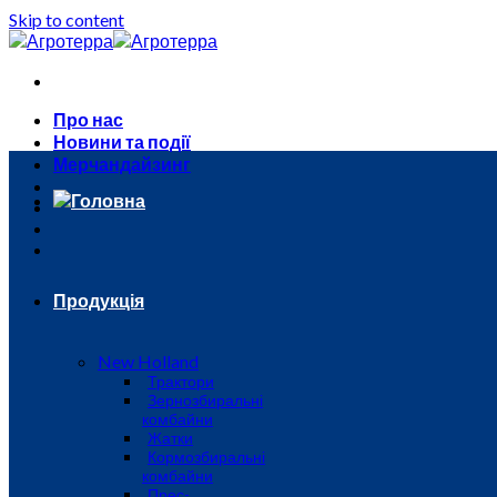
Skip to content
Про нас
Новини та події
Мерчандайзинг
Головна
Продукція
New Holland
Трактори
Зернозбиральні
комбайни
Жатки
Кормозбиральні
комбайни
Прес-