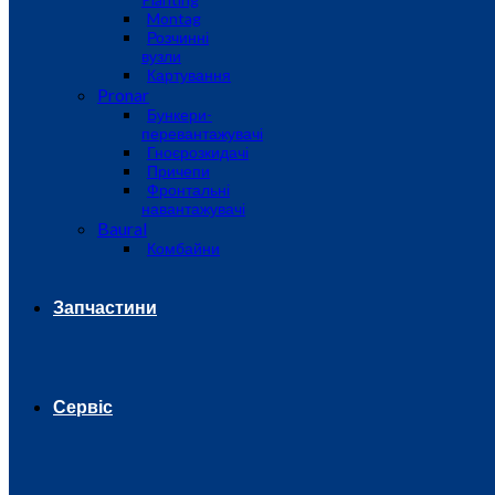
Montag
Розчинні
вузли
Картування
Pronar
Бункери-
перевантажувачі
Гноєрозкидачі
Причепи
Фронтальні
навантажувачі
Baural
Комбайни
Запчастини
Сервіс