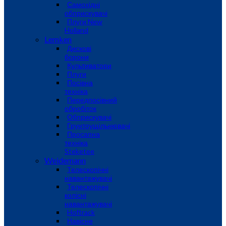
Самохідні
обприскувачі
Плуги New
Holland
Lemken
Дискові
борони
Культиватори
Плуги
Посівна
техніка
Передпосівний
обробіток
Обприскувачі
Грунтоущільнювачі
Просапна
техніка
Steketee
Weidemann
Телескопічні
навантажувачі
Телескопічні
колісні
навантажувачі
Hoftrack
Навісне