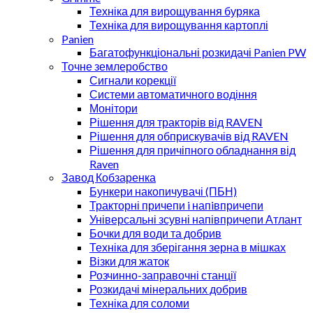
Техніка для вирощування буряка
Техніка для вирощування картоплі
Panien
Багатофункціональні розкидачі Panien PW
Точне землеробство
Сигнали корекції
Системи автоматичного водіння
Монітори
Рішення для тракторів від RAVEN
Рішення для обприскувачів від RAVEN
Рішення для причіпного обладнання від
Raven
Завод Кобзаренка
Бункери накопичувачі (ПБН)
Тракторні причепи i напiвпричепи
Універсальні зсувні напівпричепи Атлант
Бочки для води та добрив
Техніка для зберігання зерна в мішках
Візки для жаток
Розчинно-заправочні станції
Розкидачі мінеральних добрив
Техніка для соломи