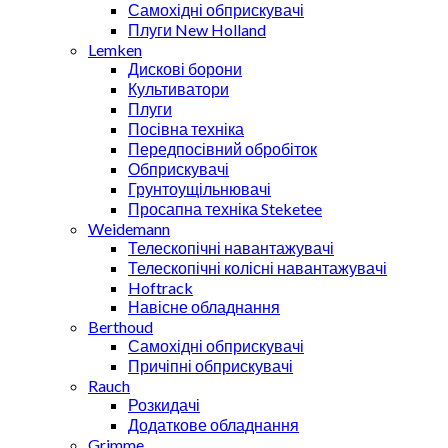
Самохідні обприскувачі
Плуги New Holland
Lemken
Дискові борони
Культиватори
Плуги
Посівна техніка
Передпосівний обробіток
Обприскувачі
Грунтоущільнювачі
Просапна техніка Steketee
Weidemann
Телескопічні навантажувачі
Телескопічні колісні навантажувачі
Hoftrack
Навісне обладнання
Berthoud
Самохідні обприскувачі
Причіпні обприскувачі
Rauch
Розкидачі
Додаткове обладнання
Grimme