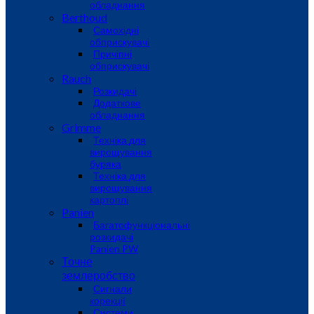
обладнання
Berthoud
Самохідні
обприскувачі
Причіпні
обприскувачі
Rauch
Розкидачі
Додаткове
обладнання
Grimme
Техніка для
вирощування
буряка
Техніка для
вирощування
картоплі
Panien
Багатофункціональні
розкидачі
Panien PW
Точне
землеробство
Сигнали
корекції
Системи