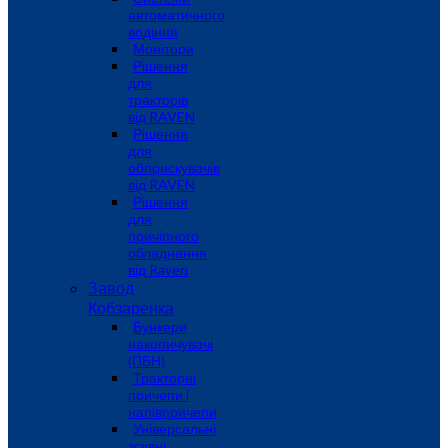
автоматичного
водіння
Монітори
Рішення
для
тракторів
від RAVEN
Рішення
для
обприскувачів
від RAVEN
Рішення
для
причіпного
обладнання
від Raven
Завод
Кобзаренка
Бункери
накопичувачі
(ПБН)
Тракторні
причепи i
напiвпричепи
Універсальні
зсувні