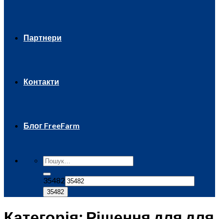
Партнери
Контакти
Блог FreeFarm
35482
Категорія:
Рішення для для