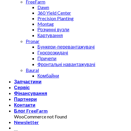
FreeFarm
Dawn
360 Yield Center
Precision Planting
Montag
Розчинні вузли
Картування
Pronar
Бункери-перевантажувачі
Гноєрозкидачі
Причепи
Фронтальні навантажувачі
Baural
Комбайни
Запчастини
Сервіс
Фінансування
Партнери
Контакти
Блог FreeFarm
WooCommerce not Found
Newsletter