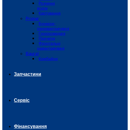
Розчинні
вузли
Картування
Pronar
Бункери-
перевантажувачі
Гноєрозкидачі
Причепи
Фронтальні
навантажувачі
Baural
Комбайни
Запчастини
Сервіс
Фінансування