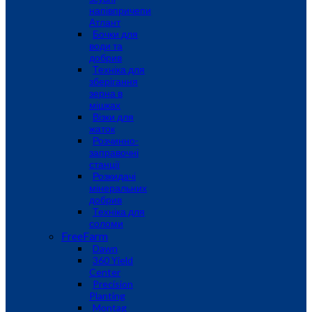
напівпричепи
Атлант
Бочки для
води та
добрив
Техніка для
зберігання
зерна в
мішках
Візки для
жаток
Розчинно-
заправочні
станції
Розкидачі
мінеральних
добрив
Техніка для
соломи
FreeFarm
Dawn
360 Yield
Center
Precision
Planting
Montag