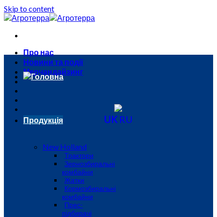
Skip to content
Про нас
Новини та події
Мерчандайзинг
Головна
UK
RU
Продукція
New Holland
Трактори
Зернозбиральні
комбайни
Жатки
Кормозбиральні
комбайни
Прес-
підбирачі