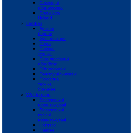
Самохідні
обприскувачі
Плуги New
Holland
Lemken
Дискові
борони
Культиватори
Плуги
Посівна
техніка
Передпосівний
обробіток
Обприскувачі
Грунтоущільнювачі
Просапна
техніка
Steketee
Weidemann
Телескопічні
навантажувачі
Телескопічні
колісні
навантажувачі
Hoftrack
Навісне