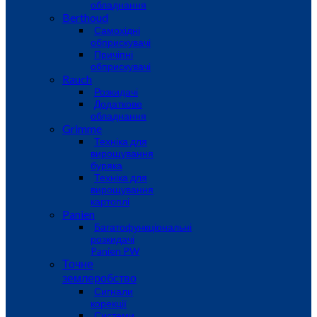
обладнання
Berthoud
Самохідні
обприскувачі
Причіпні
обприскувачі
Rauch
Розкидачі
Додаткове
обладнання
Grimme
Техніка для
вирощування
буряка
Техніка для
вирощування
картоплі
Panien
Багатофункціональні
розкидачі
Panien PW
Точне
землеробство
Сигнали
корекції
Системи