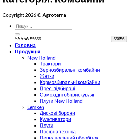
Copyright 2026 ©
Agroterra
55656
Головна
Продукція
New Holland
Трактори
Зернозбиральні комбайни
Жатки
Кормозбиральні комбайни
Прес-підбирачі
Самохідні обприскувачі
Плуги New Holland
Lemken
Дискові борони
Культиватори
Плуги
Посівна техніка
Передпосівний обробіток