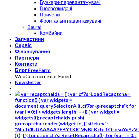
Бункери-перевантажувачі
Гноєрозкидачі
Причепи
Фронтальні навантажувачі
Baural
Комбайни
Запчастини
Сервіс
Фінансування
Партнери
Контакти
Блог FreeFarm
WooCommerce not Found
Newsletter
var recaptchaIds = []; var cf7srLoadRecaptcha =
function() { var widgets =
document.querySelectorAll('.cf7sr-g-recaptcha'); for
(var i = 0; i < widgets.length; ++i) { var widget =
widgets[i]; recaptchaIds.push(
grecaptcha.render(widget.id, { 'sitekey' :
"6Lc1i4UUAAAAAPFBYTKICMyBLKcbt1OrosnYuYzV
}) ); } }; function cf7srResetRecaptcha() { for (var i = 0; i