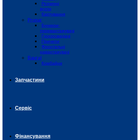
Розчинні
вузли
Картування
Pronar
Бункери-
перевантажувачі
Гноєрозкидачі
Причепи
Фронтальні
навантажувачі
Baural
Комбайни
Запчастини
Сервіс
Фінансування