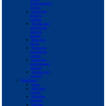
напівпричепи
Атлант
Бочки для
води та
добрив
Техніка для
зберігання
зерна в
мішках
Візки для
жаток
Розчинно-
заправочні
станції
Розкидачі
мінеральних
добрив
Техніка для
соломи
FreeFarm
Dawn
360 Yield
Center
Precision
Planting
Montag