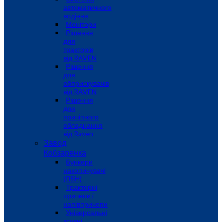
автоматичного
водіння
Монітори
Рішення
для
тракторів
від RAVEN
Рішення
для
обприскувачів
від RAVEN
Рішення
для
причіпного
обладнання
від Raven
Завод
Кобзаренка
Бункери
накопичувачі
(ПБН)
Тракторні
причепи i
напiвпричепи
Універсальні
зсувні