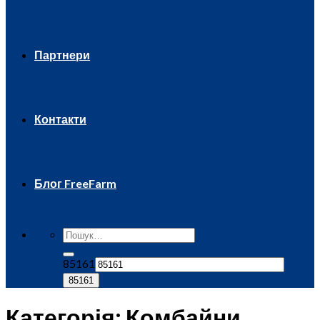
Партнери
Контакти
Блог FreeFarm
85161
Категорія:
Комбайни