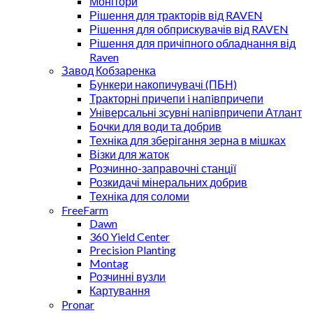
Монітори
Рішення для тракторів від RAVEN
Рішення для обприскувачів від RAVEN
Рішення для причіпного обладнання від
Raven
Завод Кобзаренка
Бункери накопичувачі (ПБН)
Тракторні причепи i напiвпричепи
Універсальні зсувні напівпричепи Атлант
Бочки для води та добрив
Техніка для зберігання зерна в мішках
Візки для жаток
Розчинно-заправочні станції
Розкидачі мінеральних добрив
Техніка для соломи
FreeFarm
Dawn
360 Yield Center
Precision Planting
Montag
Розчинні вузли
Картування
Pronar