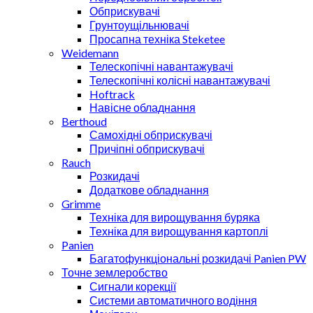
Обприскувачі
Грунтоущільнювачі
Просапна техніка Steketee
Weidemann
Телескопічні навантажувачі
Телескопічні колісні навантажувачі
Hoftrack
Навісне обладнання
Berthoud
Самохідні обприскувачі
Причіпні обприскувачі
Rauch
Розкидачі
Додаткове обладнання
Grimme
Техніка для вирощування буряка
Техніка для вирощування картоплі
Panien
Багатофункціональні розкидачі Panien PW
Точне землеробство
Сигнали корекції
Системи автоматичного водіння