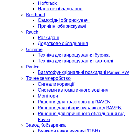
Hoftrack
Навісне обладнання
Berthoud
Самохідні обприскувачі
Причіпні обприскувачі
Rauch
Розкидачі
Додаткове обладнання
Grimme
Техніка для вирощування буряка
Техніка для вирощування картоплі
Panien
Багатофункціональні розкидачі Panien PW
Точне землеробство
Сигнали корекції
Системи автоматичного водіння
Монітори
Рішення для тракторів від RAVEN
Рішення для обприскувачів від RAVEN
Рішення для причіпного обладнання від
Raven
Завод Кобзаренка
Бункери накопичувачі (ПБН)