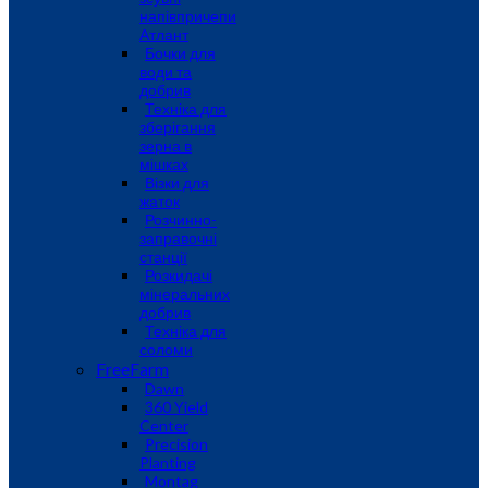
напівпричепи
Атлант
Бочки для
води та
добрив
Техніка для
зберігання
зерна в
мішках
Візки для
жаток
Розчинно-
заправочні
станції
Розкидачі
мінеральних
добрив
Техніка для
соломи
FreeFarm
Dawn
360 Yield
Center
Precision
Planting
Montag