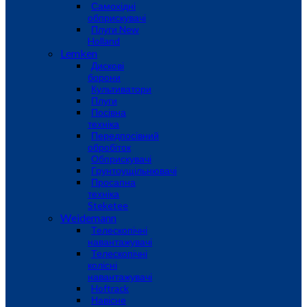
Самохідні
обприскувачі
Плуги New
Holland
Lemken
Дискові
борони
Культиватори
Плуги
Посівна
техніка
Передпосівний
обробіток
Обприскувачі
Грунтоущільнювачі
Просапна
техніка
Steketee
Weidemann
Телескопічні
навантажувачі
Телескопічні
колісні
навантажувачі
Hoftrack
Навісне