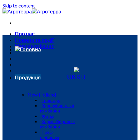
Skip to content
Про нас
Новини та події
Мерчандайзинг
Головна
UK
RU
Продукція
New Holland
Трактори
Зернозбиральні
комбайни
Жатки
Кормозбиральні
комбайни
Прес-
підбирачі