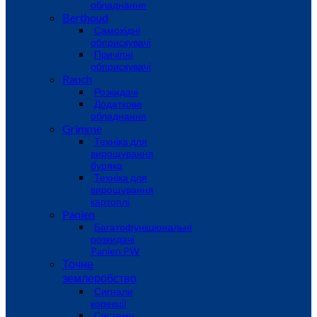
обладнання
Berthoud
Самохідні
обприскувачі
Причіпні
обприскувачі
Rauch
Розкидачі
Додаткове
обладнання
Grimme
Техніка для
вирощування
буряка
Техніка для
вирощування
картоплі
Panien
Багатофункціональні
розкидачі
Panien PW
Точне
землеробство
Сигнали
корекції
Системи