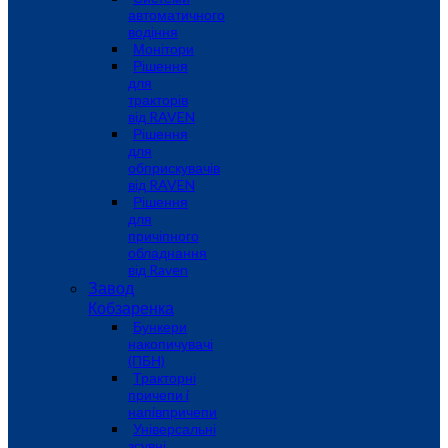
автоматичного
водіння
Монітори
Рішення
для
тракторів
від RAVEN
Рішення
для
обприскувачів
від RAVEN
Рішення
для
причіпного
обладнання
від Raven
Завод
Кобзаренка
Бункери
накопичувачі
(ПБН)
Тракторні
причепи i
напiвпричепи
Універсальні
зсувні