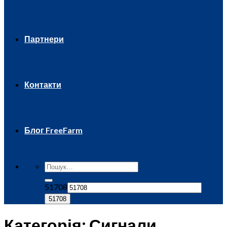
Партнери
Контакти
Блог FreeFarm
51708
Категорія:
Сигнали