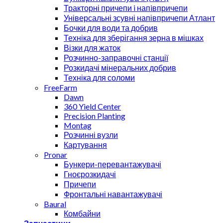
Тракторні причепи i напiвпричепи
Універсальні зсувні напівпричепи Атлант
Бочки для води та добрив
Техніка для зберігання зерна в мішках
Візки для жаток
Розчинно-заправочні станції
Розкидачі мінеральних добрив
Техніка для соломи
FreeFarm
Dawn
360 Yield Center
Precision Planting
Montag
Розчинні вузли
Картування
Pronar
Бункери-перевантажувачі
Гноєрозкидачі
Причепи
Фронтальні навантажувачі
Baural
Комбайни