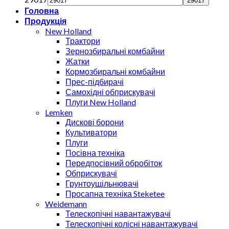
Головна
Продукція
New Holland
Трактори
Зернозбиральні комбайни
Жатки
Кормозбиральні комбайни
Прес-підбирачі
Самохідні обприскувачі
Плуги New Holland
Lemken
Дискові борони
Культиватори
Плуги
Посівна техніка
Передпосівний обробіток
Обприскувачі
Грунтоущільнювачі
Просапна техніка Steketee
Weidemann
Телескопічні навантажувачі
Телескопічні колісні навантажувачі