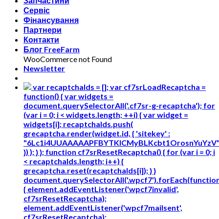
Запчастини
Сервіс
Фінансування
Партнери
Контакти
Блог FreeFarm
WooCommerce not Found
Newsletter
var recaptchaIds = []; var cf7srLoadRecaptcha =
function() { var widgets =
document.querySelectorAll('.cf7sr-g-recaptcha'); for
(var i = 0; i < widgets.length; ++i) { var widget =
widgets[i]; recaptchaIds.push(
grecaptcha.render(widget.id, { 'sitekey' :
"6Lc1i4UUAAAAAPFBYTKICMyBLKcbt1OrosnYuYzV
}) ); } }; function cf7srResetRecaptcha() { for (var i = 0; i
< recaptchaIds.length; i++) {
grecaptcha.reset(recaptchaIds[i]); } }
document.querySelectorAll('.wpcf7').forEach(functio
{ element.addEventListener('wpcf7invalid',
cf7srResetRecaptcha);
element.addEventListener('wpcf7mailsent',
cf7srResetRecaptcha);