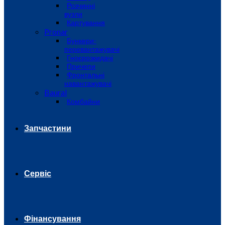
Розчинні
вузли
Картування
Pronar
Бункери-
перевантажувачі
Гноєрозкидачі
Причепи
Фронтальні
навантажувачі
Baural
Комбайни
Запчастини
Сервіс
Фінансування