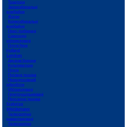
Трактори
Зернозбиральні
комбайни
Жатки
Кормозбиральні
комбайни
Прес-підбирачі
Самохідні
обприскувачі
Плуги New
Holland
Lemken
Дискові борони
Культиватори
Плуги
Посівна техніка
Передпосівний
обробіток
Обприскувачі
Грунтоущільнювачі
Просапна техніка
Steketee
Weidemann
Телескопічні
навантажувачі
Телескопічні