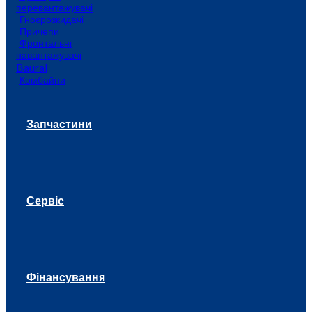
перевантажувачі
Гноєрозкидачі
Причепи
Фронтальні
навантажувачі
Baural
Комбайни
Запчастини
Сервіс
Фінансування