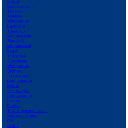
колісні
навантажувачі
Hoftrack
Навісне
обладнання
Berthoud
Самохідні
обприскувачі
Причіпні
обприскувачі
Rauch
Розкидачі
Додаткове
обладнання
Grimme
Техніка для
вирощування
буряка
Техніка для
вирощування
картоплі
Panien
Багатофункціональні
розкидачі Panien
PW
Точне