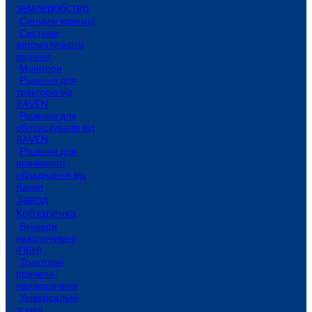
землеробство
Сигнали корекції
Системи
автоматичного
водіння
Монітори
Рішення для
тракторів від
RAVEN
Рішення для
обприскувачів від
RAVEN
Рішення для
причіпного
обладнання від
Raven
Завод
Кобзаренка
Бункери
накопичувачі
(ПБН)
Тракторні
причепи i
напiвпричепи
Універсальні
зсувні