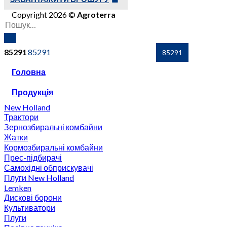
Copyright 2026 ©
Agroterra
85291
Головна
Продукція
New Holland
Трактори
Зернозбиральні комбайни
Жатки
Кормозбиральні комбайни
Прес-підбирачі
Самохідні обприскувачі
Плуги New Holland
Lemken
Дискові борони
Культиватори
Плуги