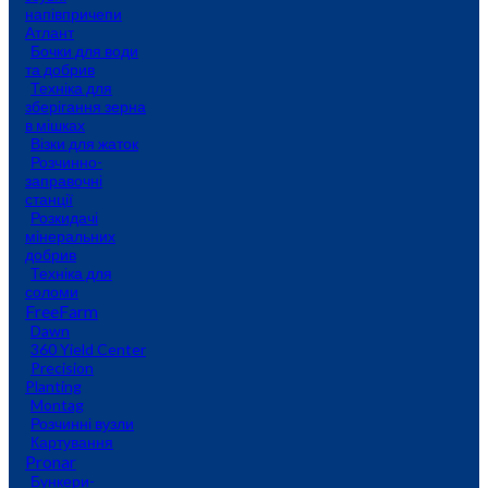
напівпричепи
Атлант
Бочки для води
та добрив
Техніка для
зберігання зерна
в мішках
Візки для жаток
Розчинно-
заправочні
станції
Розкидачі
мінеральних
добрив
Техніка для
соломи
FreeFarm
Dawn
360 Yield Center
Precision
Planting
Montag
Розчинні вузли
Картування
Pronar
Бункери-