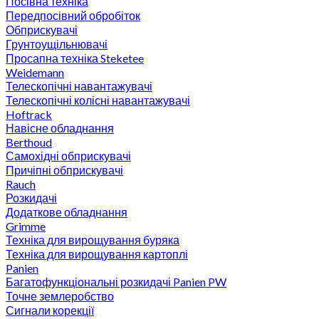
Посівна техніка
Передпосівний обробіток
Обприскувачі
Грунтоущільнювачі
Просапна техніка Steketee
Weidemann
Телескопічні навантажувачі
Телескопічні колісні навантажувачі
Hoftrack
Навісне обладнання
Berthoud
Самохідні обприскувачі
Причіпні обприскувачі
Rauch
Розкидачі
Додаткове обладнання
Grimme
Техніка для вирощування буряка
Техніка для вирощування картоплі
Panien
Багатофункціональні розкидачі Panien PW
Точне землеробство
Сигнали корекції