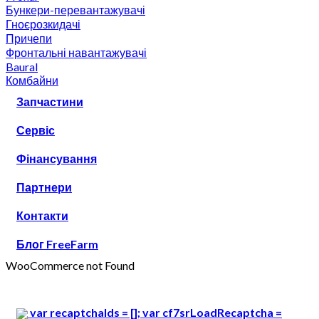
Бункери-перевантажувачі
Гноєрозкидачі
Причепи
Фронтальні навантажувачі
Baural
Комбайни
Запчастини
Сервіс
Фінансування
Партнери
Контакти
Блог FreeFarm
WooCommerce not Found
var recaptchaIds = []; var cf7srLoadRecaptcha =