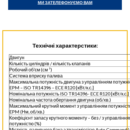
МИ ЗАТЕЛЕФОНУЄМО ВАМ
Технічні характерстики:
Двигун
Кількість циліндрів / кількість клапанів
Робочий об’єм (см ³)
Система вприску палива
Максимальна потужність двигуна з управлінням потужн
EPM – ISO TR14396 – ECE R120 [кВт/к.с.]
Номінальна потужність ISO TR14396- ECE R120 [кВт/к.с.]
Номінальна частота обертання двигуна (об/хв.)
Максимальний крутний момент з управлінням потужніс
EPM (Нм, об/хв.)
Коефіцієнт запасу крутного моменту – без / з управлінн
потужністю (%)
Місткість паливного бака з трансміссією Auto Command (