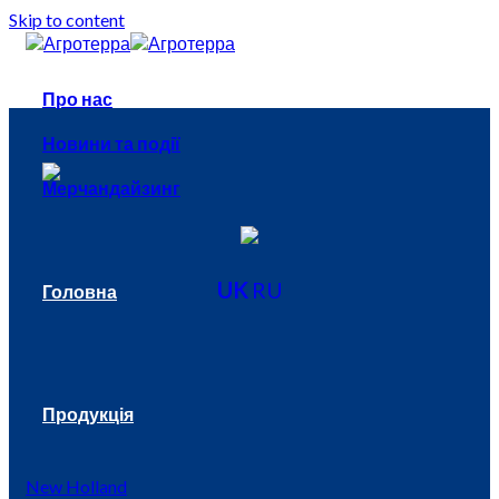
Skip to content
Про нас
Новини та події
Мерчандайзинг
UK
RU
Головна
Продукція
New Holland