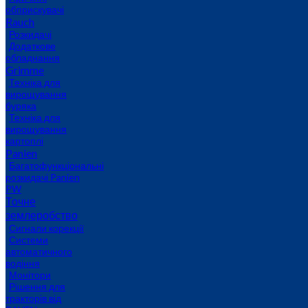
обприскувачі
Rauch
Розкидачі
Додаткове
обладнання
Grimme
Техніка для
вирощування
буряка
Техніка для
вирощування
картоплі
Panien
Багатофункціональні
розкидачі Panien
PW
Точне
землеробство
Сигнали корекції
Системи
автоматичного
водіння
Монітори
Рішення для
тракторів від