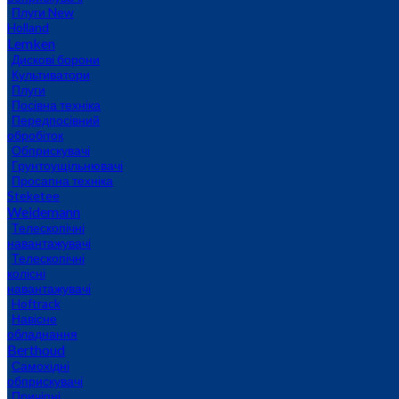
Плуги New
Holland
Lemken
Дискові борони
Культиватори
Плуги
Посівна техніка
Передпосівний
обробіток
Обприскувачі
Грунтоущільнювачі
Просапна техніка
Steketee
Weidemann
Телескопічні
навантажувачі
Телескопічні
колісні
навантажувачі
Hoftrack
Навісне
обладнання
Berthoud
Самохідні
обприскувачі
Причіпні