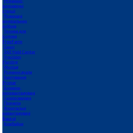
Розчинно-
заправочні
станції
Розкидачі
мінеральних
добрив
Техніка для
соломи
FreeFarm
Dawn
360 Yield Center
Precision
Planting
Montag
Розчинні вузли
Картування
Pronar
Бункери-
перевантажувачі
Гноєрозкидачі
Причепи
Фронтальні
навантажувачі
Baural
Комбайни