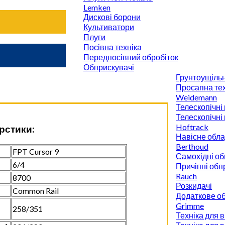
Lemken
Дискові борони
Культиватори
Плуги
Посівна техніка
Передпосівний обробіток
Обприскувачі
Грунтоущіль
Просапна тех
Weidemann
Телескопічні
Телескопічні
Hoftrack
рстики:
Навісне обл
Berthoud
FPT Cursor 9
Самохідні об
6/4
Причіпні обп
Rauch
8700
Розкидачі
Common Rail
Додаткове о
Grimme
258/351
Техніка для 