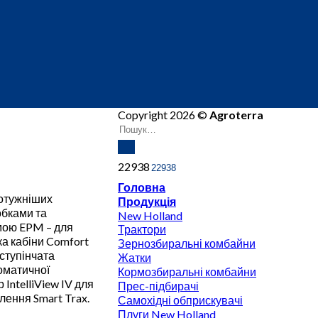
Copyright 2026 ©
Agroterra
22938
Головна
отужніших
Продукція
обками та
New Holland
емою EPM – для
Трактори
ка кабіни Comfort
Зернозбиральні комбайни
зступінчата
Жатки
оматичної
Кормозбиральні комбайни
 IntelliView IV для
Прес-підбирачі
лення Smart Trax.
Самохідні обприскувачі
Плуги New Holland