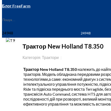
Блог FreeFarm
24948
Трактор New Holland T8.350
Категорія: Трактори
Трактор New Holland T8.350
належить до найп
тракторів. Модель обладнана передовими розр
технологіями,а саме: економний двигун з сист
інтелектуального управління потужністю, підвіс
Ride та підвіска переднього моста Terraglide, бе
трансмісія Auto Command, система HTS для авт
послідовності дій при розвороті, великий монітор
ефективного управління та можливість встанов