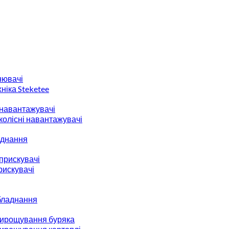
нювачі
ніка Steketee
 навантажувачі
 колісні навантажувачі
аднання
прискувачі
рискувачі
бладнання
вирощування буряка