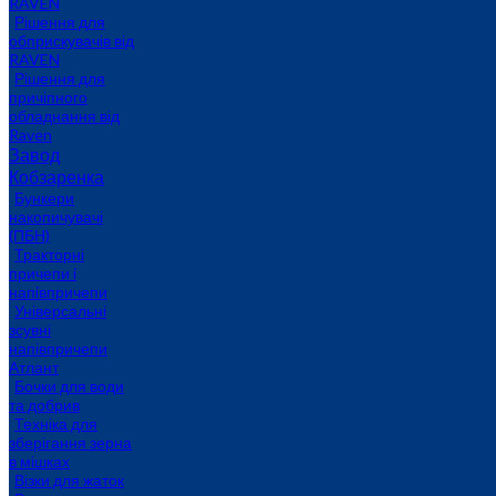
RAVEN
Рішення для
обприскувачів від
RAVEN
Рішення для
причіпного
обладнання від
Raven
Завод
Кобзаренка
Бункери
накопичувачі
(ПБН)
Тракторні
причепи i
напiвпричепи
Універсальні
зсувні
напівпричепи
Атлант
Бочки для води
та добрив
Техніка для
зберігання зерна
в мішках
Візки для жаток