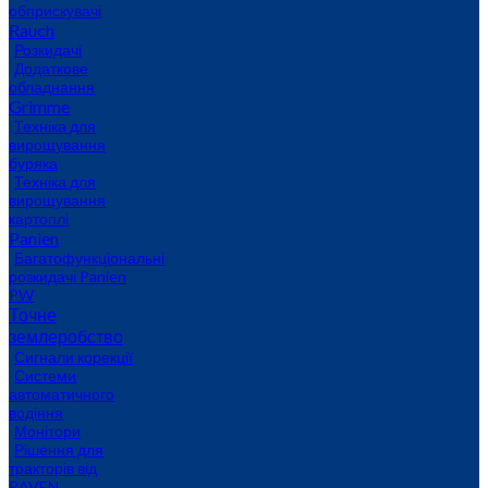
обприскувачі
Rauch
Розкидачі
Додаткове
обладнання
Grimme
Техніка для
вирощування
буряка
Техніка для
вирощування
картоплі
Panien
Багатофункціональні
розкидачі Panien
PW
Точне
землеробство
Сигнали корекції
Системи
автоматичного
водіння
Монітори
Рішення для
тракторів від
RAVEN