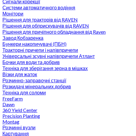
Сигнали корекції
Системи автоматичного водіння
Монітори
Рішення для тракторів від RAVEN
Рішення для обприскувачів від RAVEN
Рішення для причіпного обладнання від Raven
Завод Кобзаренка
Бункери накопичувачі (ПБН)
Тракторні причепи i напiвпричепи
Універсальні зсувні напівпричепи Атлант
Бочки для води та добрив
Техніка для зберігання зерна в мішках
Візки для жаток
Розчинно-заправочні станції
Розкидачі мінеральних добрив
Техніка для соломи
FreeFarm
Dawn
360 Yield Center
Precision Planting
Montag
Розчинні вузли
Картування