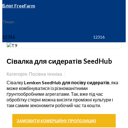
Блог FreeFarm
12316
Сівалка для сидератів SeedHub
Категорія: Посівна техніка
Сівалку
Lemken SeedHub для посіву сидератів
, яка
може комбінуватися із різноманітними
ґрунтообробними агрегатами. Так, вже під час
обробітку стерні можна висіяти проміжні культури і
там самим зекономити робочий час та кошти.
ЗАМОВИТИ КОМЕРЦІЙНУ ПРОПОЗИЦІЮ