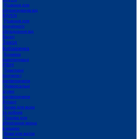
Рішення для
обприскувачів від
RAVEN
Рішення для
причіпного
обладнання від
Raven
Завод
Кобзаренка
Бункери
накопичувачі
(ПБН)
Тракторні
причепи i
напiвпричепи
Універсальні
зсувні
напівпричепи
Атлант
Бочки для води
та добрив
Техніка для
зберігання зерна
в мішках
Візки для жаток
Розчинно-