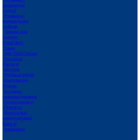
заправочні
станції
Розкидачі
мінеральних
добрив
Техніка для
соломи
FreeFarm
Dawn
360 Yield Center
Precision
Planting
Montag
Розчинні вузли
Картування
Pronar
Бункери-
перевантажувачі
Гноєрозкидачі
Причепи
Фронтальні
навантажувачі
Baural
Комбайни