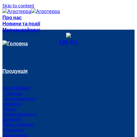
Skip to content
Про нас
Новини та події
Мерчандайзинг
UK
RU
Головна
Продукція
New Holland
Трактори
Зернозбиральні
комбайни
Жатки
Кормозбиральні
комбайни
Прес-підбирачі
Самохідні
обприскувачі