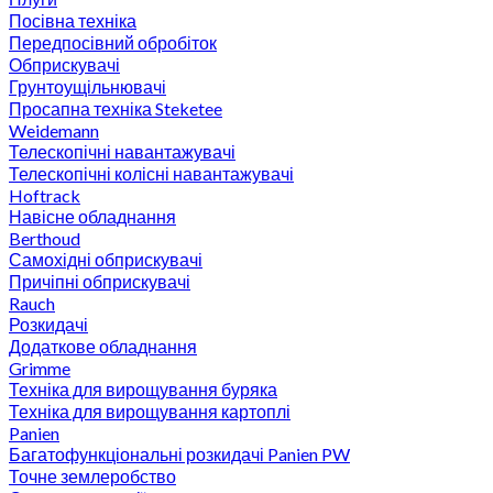
Посівна техніка
Передпосівний обробіток
Обприскувачі
Грунтоущільнювачі
Просапна техніка Steketee
Weidemann
Телескопічні навантажувачі
Телескопічні колісні навантажувачі
Hoftrack
Навісне обладнання
Berthoud
Самохідні обприскувачі
Причіпні обприскувачі
Rauch
Розкидачі
Додаткове обладнання
Grimme
Техніка для вирощування буряка
Техніка для вирощування картоплі
Panien
Багатофункціональні розкидачі Panien PW
Точне землеробство