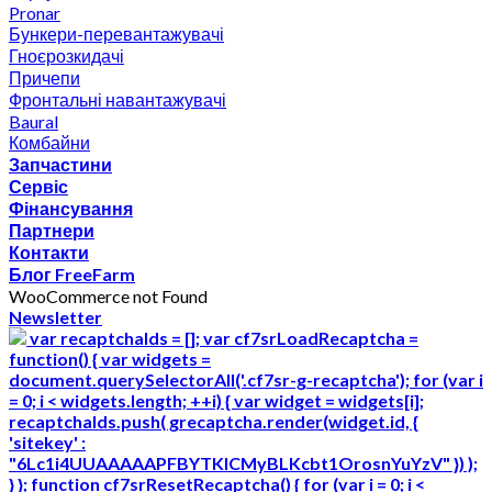
Pronar
Бункери-перевантажувачі
Гноєрозкидачі
Причепи
Фронтальні навантажувачі
Baural
Комбайни
Запчастини
Сервіс
Фінансування
Партнери
Контакти
Блог FreeFarm
WooCommerce not Found
Newsletter
var recaptchaIds = []; var cf7srLoadRecaptcha =
function() { var widgets =
document.querySelectorAll('.cf7sr-g-recaptcha'); for (var i
= 0; i < widgets.length; ++i) { var widget = widgets[i];
recaptchaIds.push( grecaptcha.render(widget.id, {
'sitekey' :
"6Lc1i4UUAAAAAPFBYTKICMyBLKcbt1OrosnYuYzV" }) );
} }; function cf7srResetRecaptcha() { for (var i = 0; i <