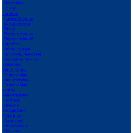
Плуги New
Holland
Lemken
Дискові борони
Культиватори
Плуги
Посівна техніка
Передпосівний
обробіток
Обприскувачі
Грунтоущільнювачі
Просапна техніка
Steketee
Weidemann
Телескопічні
навантажувачі
Телескопічні
колісні
навантажувачі
Hoftrack
Навісне
обладнання
Berthoud
Самохідні
обприскувачі
Причіпні