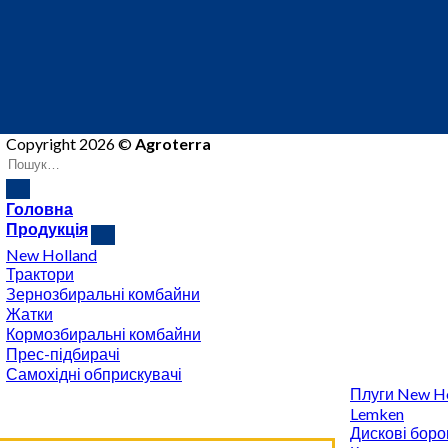
Copyright 2026 ©
Agroterra
Головна
Продукція
New Holland
Трактори
Зернозбиральні комбайни
Жатки
Кормозбиральні комбайни
Прес-підбирачі
Самохідні обприскувачі
Плуги New Ho
Lemken
Дискові боро