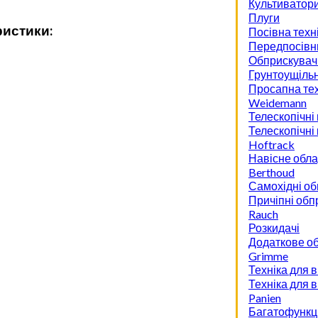
Культиватор
Плуги
ристики:
Посівна техн
Передпосівн
Обприскувач
Грунтоущіль
Просапна тех
Weidemann
Телескопічні
Телескопічні
Hoftrack
Навісне обл
Berthoud
Самохідні об
Причіпні обп
Rauch
Розкидачі
Додаткове о
Grimme
Техніка для 
Техніка для 
Panien
Багатофункці