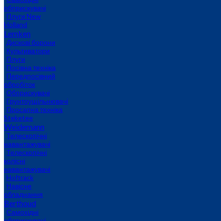
обприскувачі
Плуги New
Holland
Lemken
Дискові борони
Культиватори
Плуги
Посівна техніка
Передпосівний
обробіток
Обприскувачі
Грунтоущільнювачі
Просапна техніка
Steketee
Weidemann
Телескопічні
навантажувачі
Телескопічні
колісні
навантажувачі
Hoftrack
Навісне
обладнання
Berthoud
Самохідні
обприскувачі