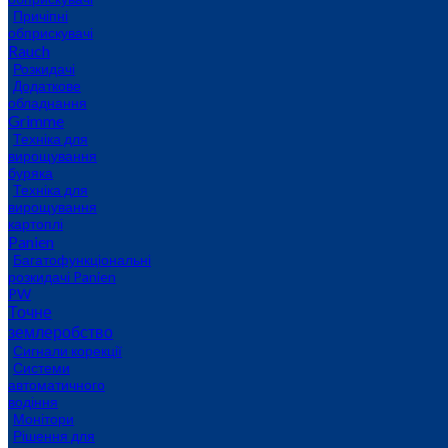
Причіпні
обприскувачі
Rauch
Розкидачі
Додаткове
обладнання
Grimme
Техніка для
вирощування
буряка
Техніка для
вирощування
картоплі
Panien
Багатофункціональні
розкидачі Panien
PW
Точне
землеробство
Сигнали корекції
Системи
автоматичного
водіння
Монітори
Рішення для