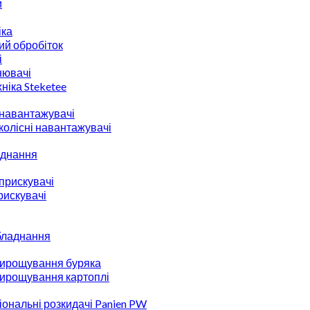
и
іка
ий обробіток
і
нювачі
ніка Steketee
 навантажувачі
 колісні навантажувачі
аднання
прискувачі
рискувачі
бладнання
вирощування буряка
вирощування картоплі
ональні розкидачі Panien PW