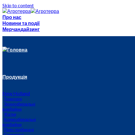
Skip to content
Про нас
Новини та події
Мерчандайзинг
Головна
Продукція
New Holland
Трактори
Зернозбиральні
комбайни
Жатки
Кормозбиральні
комбайни
Прес-підбирачі
Самохідні