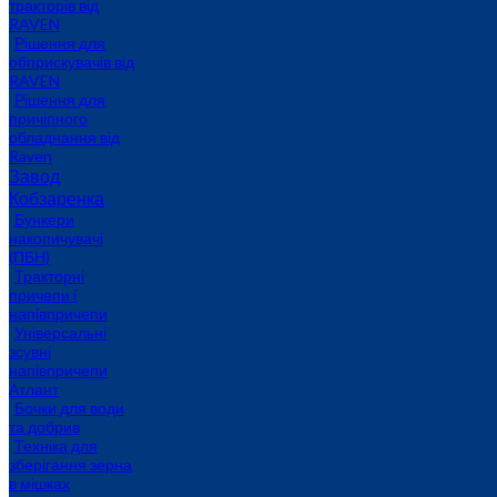
тракторів від
RAVEN
Рішення для
обприскувачів від
RAVEN
Рішення для
причіпного
обладнання від
Raven
Завод
Кобзаренка
Бункери
накопичувачі
(ПБН)
Тракторні
причепи i
напiвпричепи
Універсальні
зсувні
напівпричепи
Атлант
Бочки для води
та добрив
Техніка для
зберігання зерна
в мішках