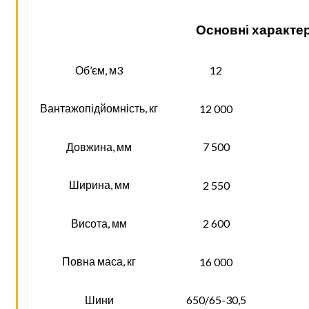
Основні характе
Об’єм, м3
12
Вантажопідйомність, кг
12 000
Довжина, мм
7 500
Ширина, мм
2 550
Висота, мм
2 600
Повна маса, кг
16 000
Шини
650/65-30,5