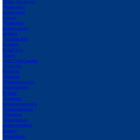
Візки для жаток
Розчинно-
заправочні
станції
Розкидачі
мінеральних
добрив
Техніка для
соломи
FreeFarm
Dawn
360 Yield Center
Precision
Planting
Montag
Розчинні вузли
Картування
Pronar
Бункери-
перевантажувачі
Гноєрозкидачі
Причепи
Фронтальні
навантажувачі
Baural
Комбайни