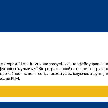
ми корекції і має інтуїтивно зрозумілий інтерфейс управлін
ункцією “мультитач”. Він розрахований на повне інтегрува
 врожайності та вологості, а також з усіма існуючими функці
урсами PLM.