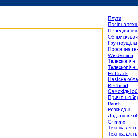
Плуги
Посівна техн
Передпосівн
Обприскувач
Грунтоущіль
Просапна тех
Weidemann
Телескопічні
Телескопічні
Hoftrack
Навісне обл
Berthoud
Самохідні об
Причіпні обп
Rauch
Розкидачі
Додаткове о
Grimme
Техніка для 
Техніка для 