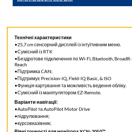
Технічні характеристики
•25,7 cm сенсорний дисплей із інтуїтивним меню.
•Сумісний із RTK
•Бездротове підключення по Wi-Fi, Bluetooth, BroadR-
Reach
•Підтримка CAN;
•Підтримує Precision-IQ, Field-IQ Basic, & ISO
•Функція картування та можливість ведення обліку.
•Сумісний із маніпулятором EZ-Remote.
Варіанти навігації:
•AutoPilot та AutoPilot Motor Drive
•підрулювання;
•курсовказівник;
Рівні точності для монітора XCN-2050™