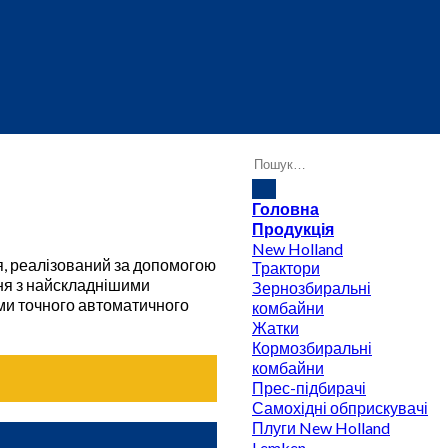
Головна
Продукція
New Holland
ня, реалізований за допомогою
Трактори
ння з найскладнішими
Зернозбиральні
ями точного автоматичного
комбайни
Жатки
Кормозбиральні
комбайни
Прес-підбирачі
Самохідні обприскувачі
Плуги New Holland
Lemken