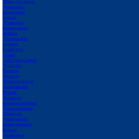
Візки для жаток
Розчинно-
заправочні
станції
Розкидачі
мінеральних
добрив
Техніка для
соломи
FreeFarm
Dawn
360 Yield Center
Precision
Planting
Montag
Розчинні вузли
Картування
Pronar
Бункери-
перевантажувачі
Гноєрозкидачі
Причепи
Фронтальні
навантажувачі
Baural
Комбайни