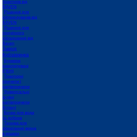
тракторів від
RAVEN
Рішення для
обприскувачів від
RAVEN
Рішення для
причіпного
обладнання від
Raven
Завод
Кобзаренка
Бункери
накопичувачі
(ПБН)
Тракторні
причепи i
напiвпричепи
Універсальні
зсувні
напівпричепи
Атлант
Бочки для води
та добрив
Техніка для
зберігання зерна
в мішках