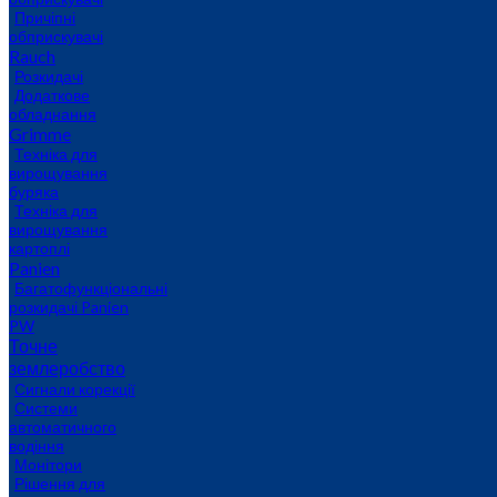
Причіпні
обприскувачі
Rauch
Розкидачі
Додаткове
обладнання
Grimme
Техніка для
вирощування
буряка
Техніка для
вирощування
картоплі
Panien
Багатофункціональні
розкидачі Panien
PW
Точне
землеробство
Сигнали корекції
Системи
автоматичного
водіння
Монітори
Рішення для