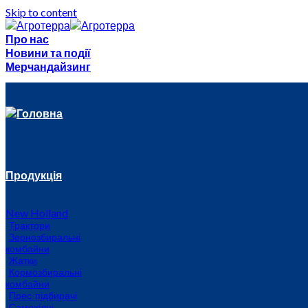
Skip to content
Про нас
Новини та події
Мерчандайзинг
Головна
Продукція
New Holland
Трактори
Зернозбиральні
комбайни
Жатки
Кормозбиральні
комбайни
Прес-підбирачі
Самохідні