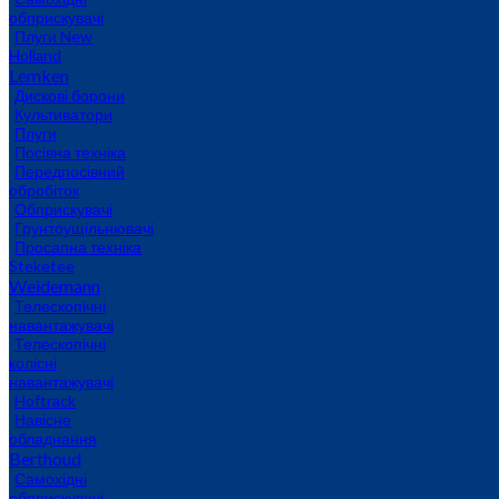
обприскувачі
Плуги New
Holland
Lemken
Дискові борони
Культиватори
Плуги
Посівна техніка
Передпосівний
обробіток
Обприскувачі
Грунтоущільнювачі
Просапна техніка
Steketee
Weidemann
Телескопічні
навантажувачі
Телескопічні
колісні
навантажувачі
Hoftrack
Навісне
обладнання
Berthoud
Самохідні
обприскувачі