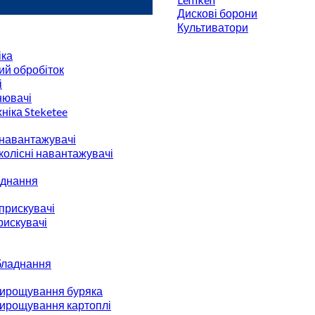
Дискові борони
Культиватори
іка
ий обробіток
і
нювачі
ніка Steketee
 навантажувачі
 колісні навантажувачі
аднання
прискувачі
рискувачі
бладнання
вирощування буряка
вирощування картоплі