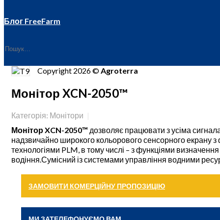
Блог FreeFarm
Copyright 2026 ©
Agroterra
Монітор XCN-2050™
Категорія: Монітори
Монітор XCN-2050™
дозволяє працювати з усіма сигнала
надзвичайно широкого кольорового сенсорного екрану з ф
технологіями PLM, в тому числі – з функціями визначення
водіння.Сумісний із системами управління водними рес
ЗАМОВИТИ КОМЕРЦІЙНУ ПРОПОЗИЦІЮ
МИ ЗАТЕЛЕФОНУЄМО ВАМ