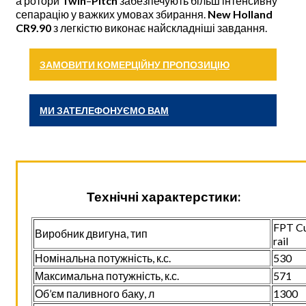
а ротори
Twin
–
Pitch
забезпечують більш інтенсивну
сепарацію у важких умовах збирання.
New Holland
CR9.90
з легкістю виконає найскладніші завдання.
ЗАМОВИТИ КОМЕРЦІЙНУ ПРОПОЗИЦІЮ
МИ ЗАТЕЛЕФОНУЄМО ВАМ
Технічні характерстики:
FPT Cu
Виробник двигуна, тип
rail
Номінальна потужність, к.с.
530
Максимальна потужність, к.с.
571
Об’єм паливного баку, л
1300