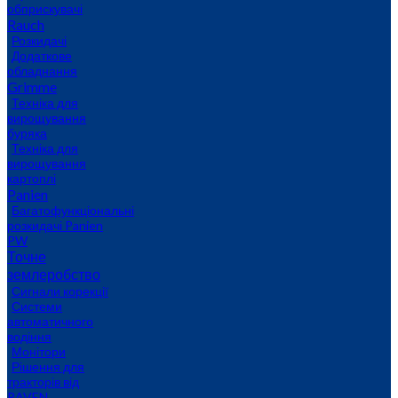
обприскувачі
Rauch
Розкидачі
Додаткове
обладнання
Grimme
Техніка для
вирощування
буряка
Техніка для
вирощування
картоплі
Panien
Багатофункціональні
розкидачі Panien
PW
Точне
землеробство
Сигнали корекції
Системи
автоматичного
водіння
Монітори
Рішення для
тракторів від
RAVEN