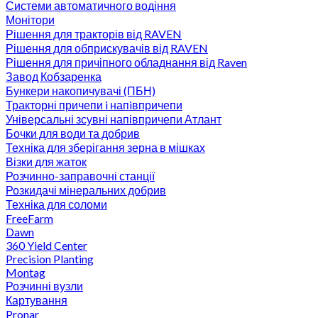
Системи автоматичного водіння
Монітори
Рішення для тракторів від RAVEN
Рішення для обприскувачів від RAVEN
Рішення для причіпного обладнання від Raven
Завод Кобзаренка
Бункери накопичувачі (ПБН)
Тракторні причепи i напiвпричепи
Універсальні зсувні напівпричепи Атлант
Бочки для води та добрив
Техніка для зберігання зерна в мішках
Візки для жаток
Розчинно-заправочні станції
Розкидачі мінеральних добрив
Техніка для соломи
FreeFarm
Dawn
360 Yield Center
Precision Planting
Montag
Розчинні вузли
Картування
Pronar