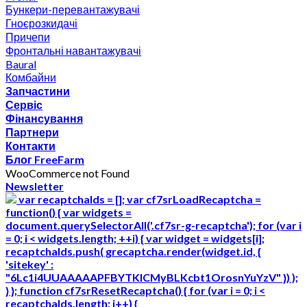
Бункери-перевантажувачі
Гноєрозкидачі
Причепи
Фронтальні навантажувачі
Baural
Комбайни
Запчастини
Сервіс
Фінансування
Партнери
Контакти
Блог FreeFarm
WooCommerce not Found
Newsletter
var recaptchaIds = []; var cf7srLoadRecaptcha =
function() { var widgets =
document.querySelectorAll('.cf7sr-g-recaptcha'); for (var i
= 0; i < widgets.length; ++i) { var widget = widgets[i];
recaptchaIds.push( grecaptcha.render(widget.id, {
'sitekey' :
"6Lc1i4UUAAAAAPFBYTKICMyBLKcbt1OrosnYuYzV" }) );
} }; function cf7srResetRecaptcha() { for (var i = 0; i <
recaptchaIds.length; i++) {