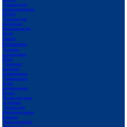
Рішення для
обприскувачів від
RAVEN
Рішення для
причіпного
обладнання від
Raven
Завод
Кобзаренка
Бункери
накопичувачі
(ПБН)
Тракторні
причепи i
напiвпричепи
Універсальні
зсувні
напівпричепи
Атлант
Бочки для води
та добрив
Техніка для
зберігання зерна
в мішках
Візки для жаток
Розчинно-