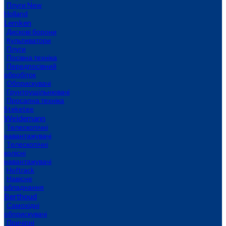
Плуги New
Holland
Lemken
Дискові борони
Культиватори
Плуги
Посівна техніка
Передпосівний
обробіток
Обприскувачі
Грунтоущільнювачі
Просапна техніка
Steketee
Weidemann
Телескопічні
навантажувачі
Телескопічні
колісні
навантажувачі
Hoftrack
Навісне
обладнання
Berthoud
Самохідні
обприскувачі
Причіпні