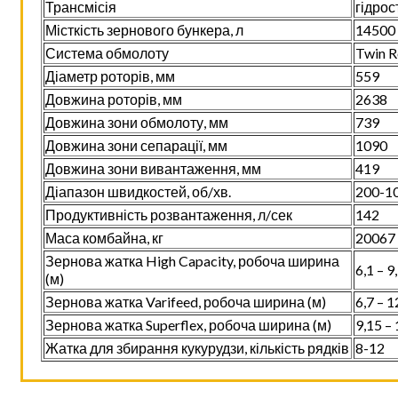
Трансмісія
гідрос
Місткість зернового бункера, л
14500
Система обмолоту
Twin R
Діаметр роторів, мм
559
Довжина роторів, мм
2638
Довжина зони обмолоту, мм
739
Довжина зони сепарації, мм
1090
Довжина зони вивантаження, мм
419
Діапазон швидкостей, об/хв.
200-1
Продуктивність розвантаження, л/сек
142
Маса комбайна, кг
20067
Зернова жатка High Capacity, робоча ширина
6,1 – 9
(м)
Зернова жатка Varifeed, робоча ширина (м)
6,7 – 1
Зернова жатка Superflex, робоча ширина (м)
9,15 –
Жатка для збирання кукурудзи, кількість рядків
8-12