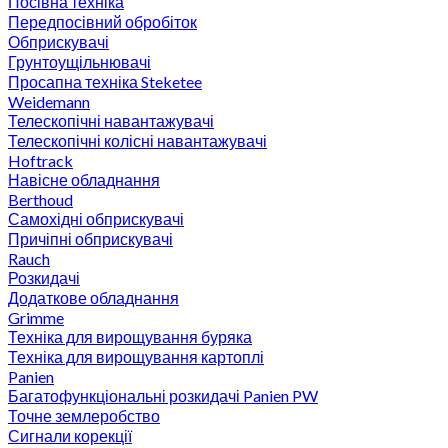
Посівна техніка
Передпосівний обробіток
Обприскувачі
Грунтоущільнювачі
Просапна техніка Steketee
Weidemann
Телескопічні навантажувачі
Телескопічні колісні навантажувачі
Hoftrack
Навісне обладнання
Berthoud
Самохідні обприскувачі
Причіпні обприскувачі
Rauch
Розкидачі
Додаткове обладнання
Grimme
Техніка для вирощування буряка
Техніка для вирощування картоплі
Panien
Багатофункціональні розкидачі Panien PW
Точне землеробство
Сигнали корекції