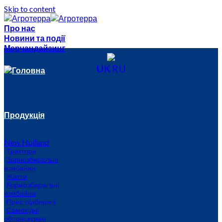
Skip to content
Про нас
Новини та події
Мерчандайзинг
UK
RU
Головна
Продукція
New Holland
Трактори
Зернозбиральні
комбайни
Жатки
Кормозбиральні
комбайни
Прес-підбирачі
Самохідні
обприскувачі