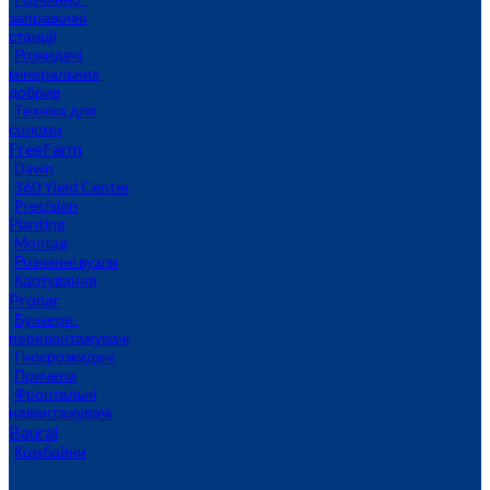
заправочні
станції
Розкидачі
мінеральних
добрив
Техніка для
соломи
FreeFarm
Dawn
360 Yield Center
Precision
Planting
Montag
Розчинні вузли
Картування
Pronar
Бункери-
перевантажувачі
Гноєрозкидачі
Причепи
Фронтальні
навантажувачі
Baural
Комбайни