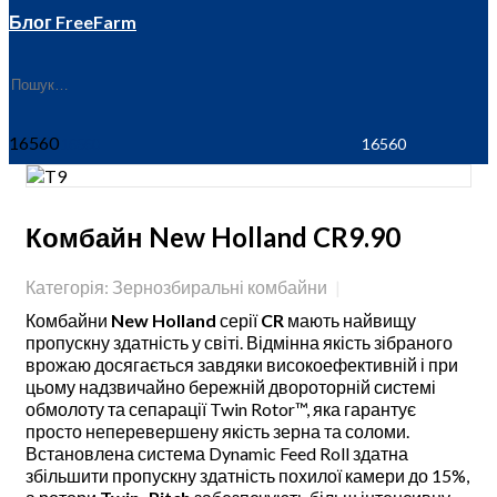
Блог FreeFarm
16560
Комбайн New Holland CR9.90
Категорія: Зернозбиральні комбайни
Комбайни
New Holland
серії
CR
мають найвищу
пропускну здатність у світі. Відмінна якість зібраного
врожаю досягається завдяки високоефективній і при
цьому надзвичайно бережній двороторній системі
обмолоту та сепарації Twin Rotor™, яка гарантує
просто неперевершену якість зерна та соломи.
Встановлена система Dynamic Feed Roll здатна
збільшити пропускну здатність похилої камери до 15%,