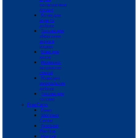
напівпричепи
Атлант
Бочки для
води та
добрив
Техніка для
зберігання
зерна в
мішках
Візки для
жаток
Розчинно-
заправочні
станції
Розкидачі
мінеральних
добрив
Техніка для
соломи
FreeFarm
Dawn
360 Yield
Center
Precision
Planting
Montag