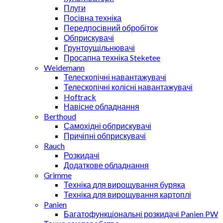
Плуги
Посівна техніка
Передпосівний обробіток
Обприскувачі
Грунтоущільнювачі
Просапна техніка Steketee
Weidemann
Телескопічні навантажувачі
Телескопічні колісні навантажувачі
Hoftrack
Навісне обладнання
Berthoud
Самохідні обприскувачі
Причіпні обприскувачі
Rauch
Розкидачі
Додаткове обладнання
Grimme
Техніка для вирощування буряка
Техніка для вирощування картоплі
Panien
Багатофункціональні розкидачі Panien PW