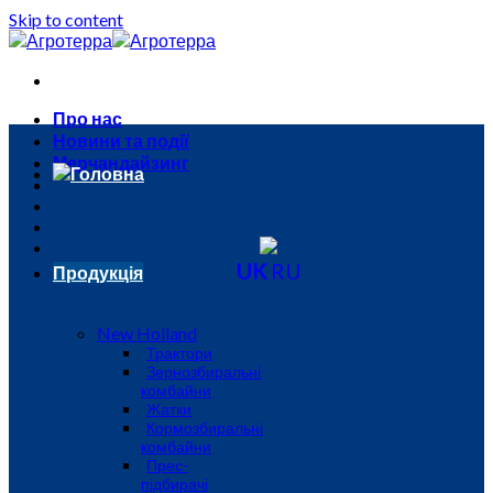
Skip to content
Про нас
Новини та події
Мерчандайзинг
Головна
UK
RU
Продукція
New Holland
Трактори
Зернозбиральні
комбайни
Жатки
Кормозбиральні
комбайни
Прес-
підбирачі