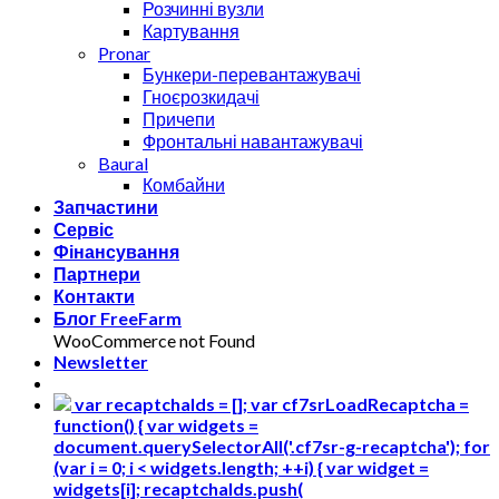
Розчинні вузли
Картування
Pronar
Бункери-перевантажувачі
Гноєрозкидачі
Причепи
Фронтальні навантажувачі
Baural
Комбайни
Запчастини
Сервіс
Фінансування
Партнери
Контакти
Блог FreeFarm
WooCommerce not Found
Newsletter
var recaptchaIds = []; var cf7srLoadRecaptcha =
function() { var widgets =
document.querySelectorAll('.cf7sr-g-recaptcha'); for
(var i = 0; i < widgets.length; ++i) { var widget =
widgets[i]; recaptchaIds.push(