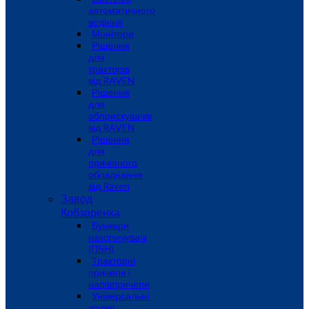
автоматичного
водіння
Монітори
Рішення
для
тракторів
від RAVEN
Рішення
для
обприскувачів
від RAVEN
Рішення
для
причіпного
обладнання
від Raven
Завод
Кобзаренка
Бункери
накопичувачі
(ПБН)
Тракторні
причепи i
напiвпричепи
Універсальні
зсувні