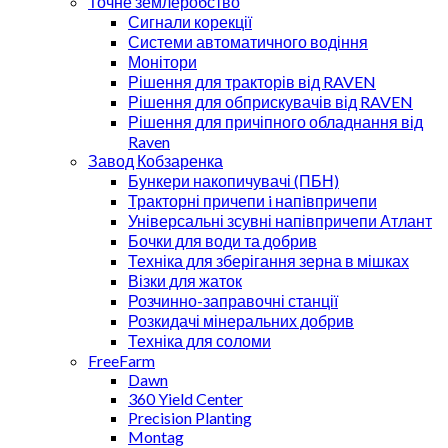
Точне землеробство
Сигнали корекції
Системи автоматичного водіння
Монітори
Рішення для тракторів від RAVEN
Рішення для обприскувачів від RAVEN
Рішення для причіпного обладнання від
Raven
Завод Кобзаренка
Бункери накопичувачі (ПБН)
Тракторні причепи i напiвпричепи
Універсальні зсувні напівпричепи Атлант
Бочки для води та добрив
Техніка для зберігання зерна в мішках
Візки для жаток
Розчинно-заправочні станції
Розкидачі мінеральних добрив
Техніка для соломи
FreeFarm
Dawn
360 Yield Center
Precision Planting
Montag