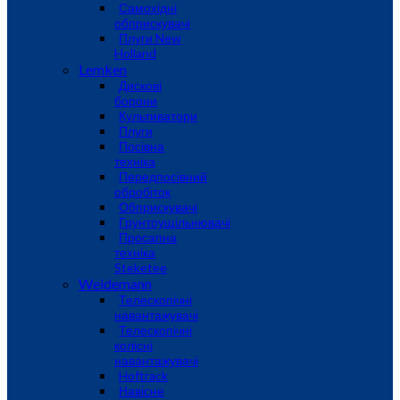
Самохідні
обприскувачі
Плуги New
Holland
Lemken
Дискові
борони
Культиватори
Плуги
Посівна
техніка
Передпосівний
обробіток
Обприскувачі
Грунтоущільнювачі
Просапна
техніка
Steketee
Weidemann
Телескопічні
навантажувачі
Телескопічні
колісні
навантажувачі
Hoftrack
Навісне