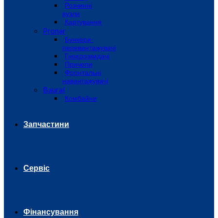
Розчинні
вузли
Картування
Pronar
Бункери-
перевантажувачі
Гноєрозкидачі
Причепи
Фронтальні
навантажувачі
Baural
Комбайни
Запчастини
Сервіс
Фінансування