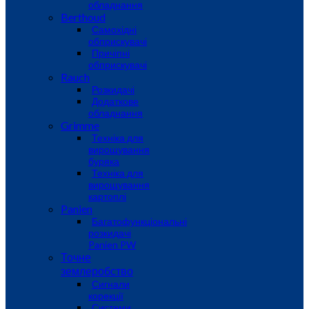
обладнання
Berthoud
Самохідні
обприскувачі
Причіпні
обприскувачі
Rauch
Розкидачі
Додаткове
обладнання
Grimme
Техніка для
вирощування
буряка
Техніка для
вирощування
картоплі
Panien
Багатофункціональні
розкидачі
Panien PW
Точне
землеробство
Сигнали
корекції
Системи