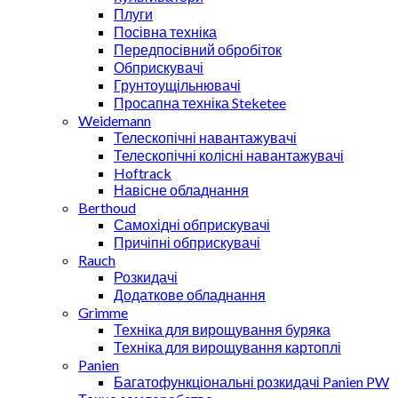
Плуги
Посівна техніка
Передпосівний обробіток
Обприскувачі
Грунтоущільнювачі
Просапна техніка Steketee
Weidemann
Телескопічні навантажувачі
Телескопічні колісні навантажувачі
Hoftrack
Навісне обладнання
Berthoud
Самохідні обприскувачі
Причіпні обприскувачі
Rauch
Розкидачі
Додаткове обладнання
Grimme
Техніка для вирощування буряка
Техніка для вирощування картоплі
Panien
Багатофункціональні розкидачі Panien PW