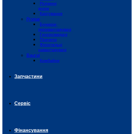
Розчинні
вузли
Картування
Pronar
Бункери-
перевантажувачі
Гноєрозкидачі
Причепи
Фронтальні
навантажувачі
Baural
Комбайни
Запчастини
Сервіс
Фінансування