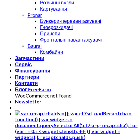
Розчинні вузли
Картування
Pronar
Бункери-перевантажувачі
Гноєрозкидачі
Причепи
Фронтальні навантажувачі
Baural
Комбайни
Запчастини
Сервіс
Фінансування
Партнери
Контакти
Блог FreeFarm
WooCommerce not Found
Newsletter
var recaptchaIds = []; var cf7srLoadRecaptcha =
function() { var widgets =
document.querySelectorAll('.cf7sr-g-recaptcha'); for
(var i = 0; i < widgets.length; ++i) { var widget =
widgets[i]; recaptchaIds.push(