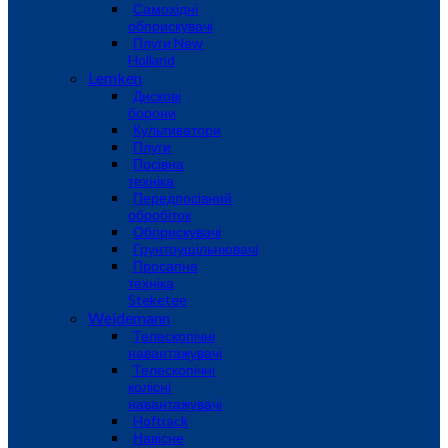
Самохідні
обприскувачі
Плуги New
Holland
Lemken
Дискові
борони
Культиватори
Плуги
Посівна
техніка
Передпосівний
обробіток
Обприскувачі
Грунтоущільнювачі
Просапна
техніка
Steketee
Weidemann
Телескопічні
навантажувачі
Телескопічні
колісні
навантажувачі
Hoftrack
Навісне