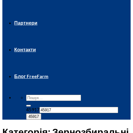
Партнери
Контакти
Блог FreeFarm
45917
Категорія:
Зернозбиральні