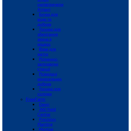
напівпричепи
Атлант
Бочки для
води та
добрив
Техніка для
зберігання
зерна в
мішках
Візки для
жаток
Розчинно-
заправочні
станції
Розкидачі
мінеральних
добрив
Техніка для
соломи
FreeFarm
Dawn
360 Yield
Center
Precision
Planting
Montag