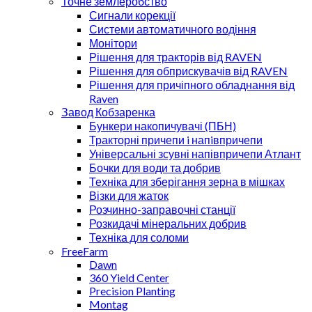
Точне землеробство
Сигнали корекції
Системи автоматичного водіння
Монітори
Рішення для тракторів від RAVEN
Рішення для обприскувачів від RAVEN
Рішення для причіпного обладнання від
Raven
Завод Кобзаренка
Бункери накопичувачі (ПБН)
Тракторні причепи i напiвпричепи
Універсальні зсувні напівпричепи Атлант
Бочки для води та добрив
Техніка для зберігання зерна в мішках
Візки для жаток
Розчинно-заправочні станції
Розкидачі мінеральних добрив
Техніка для соломи
FreeFarm
Dawn
360 Yield Center
Precision Planting
Montag