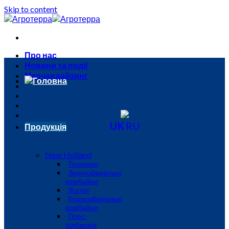
Skip to content
Про нас
Новини та події
Мерчандайзинг
Головна
UK
RU
Продукція
New Holland
Трактори
Зернозбиральні
комбайни
Жатки
Кормозбиральні
комбайни
Прес-
підбирачі