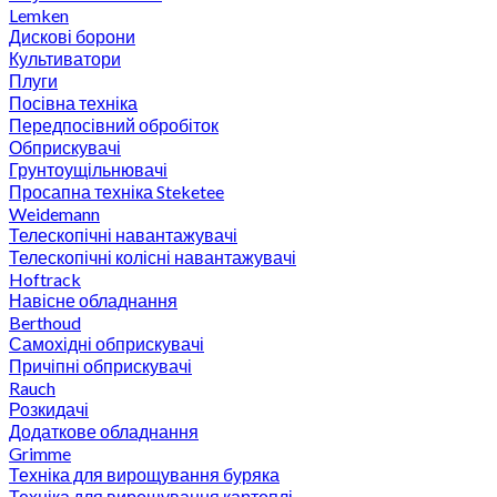
Lemken
Дискові борони
Культиватори
Плуги
Посівна техніка
Передпосівний обробіток
Обприскувачі
Грунтоущільнювачі
Просапна техніка Steketee
Weidemann
Телескопічні навантажувачі
Телескопічні колісні навантажувачі
Hoftrack
Навісне обладнання
Berthoud
Самохідні обприскувачі
Причіпні обприскувачі
Rauch
Розкидачі
Додаткове обладнання
Grimme
Техніка для вирощування буряка
Техніка для вирощування картоплі