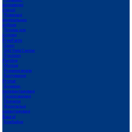
заправочні
станції
Розкидачі
мінеральних
добрив
Техніка для
соломи
FreeFarm
Dawn
360 Yield Center
Precision
Planting
Montag
Розчинні вузли
Картування
Pronar
Бункери-
перевантажувачі
Гноєрозкидачі
Причепи
Фронтальні
навантажувачі
Baural
Комбайни