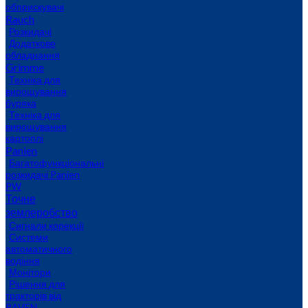
обприскувачі
Rauch
Розкидачі
Додаткове
обладнання
Grimme
Техніка для
вирощування
буряка
Техніка для
вирощування
картоплі
Panien
Багатофункціональні
розкидачі Panien
PW
Точне
землеробство
Сигнали корекції
Системи
автоматичного
водіння
Монітори
Рішення для
тракторів від
RAVEN