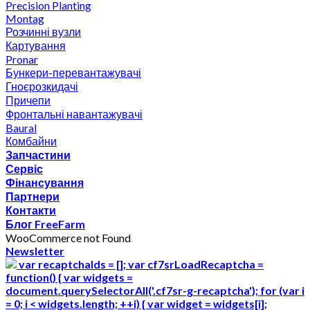
Precision Planting
Montag
Розчинні вузли
Картування
Pronar
Бункери-перевантажувачі
Гноєрозкидачі
Причепи
Фронтальні навантажувачі
Baural
Комбайни
Запчастини
Сервіс
Фінансування
Партнери
Контакти
Блог FreeFarm
WooCommerce not Found
Newsletter
var recaptchaIds = []; var cf7srLoadRecaptcha =
function() { var widgets =
document.querySelectorAll('.cf7sr-g-recaptcha'); for (var i
= 0; i < widgets.length; ++i) { var widget = widgets[i];