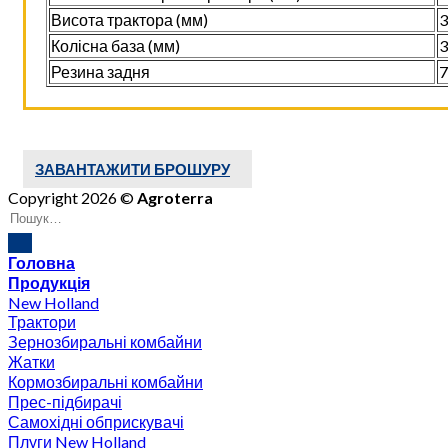
Висота трактора (мм)
3
Колісна база (мм)
3
Резина задня
7
ЗАВАНТАЖИТИ БРОШУРУ
Copyright 2026 ©
Agroterra
Головна
Продукція
New Holland
Трактори
Зернозбиральні комбайни
Жатки
Кормозбиральні комбайни
Прес-підбирачі
Самохідні обприскувачі
Плуги New Holland