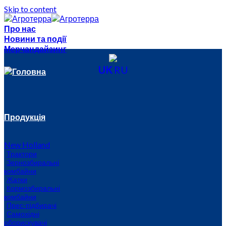
Skip to content
Про нас
Новини та події
Мерчандайзинг
UK
RU
Головна
Продукція
New Holland
Трактори
Зернозбиральні
комбайни
Жатки
Кормозбиральні
комбайни
Прес-підбирачі
Самохідні
обприскувачі