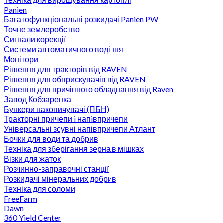
Panien
Багатофункціональні розкидачі Panien PW
Точне землеробство
Сигнали корекції
Системи автоматичного водіння
Монітори
Рішення для тракторів від RAVEN
Рішення для обприскувачів від RAVEN
Рішення для причіпного обладнання від Raven
Завод Кобзаренка
Бункери накопичувачі (ПБН)
Тракторні причепи i напiвпричепи
Універсальні зсувні напівпричепи Атлант
Бочки для води та добрив
Техніка для зберігання зерна в мішках
Візки для жаток
Розчинно-заправочні станції
Розкидачі мінеральних добрив
Техніка для соломи
FreeFarm
Dawn
360 Yield Center