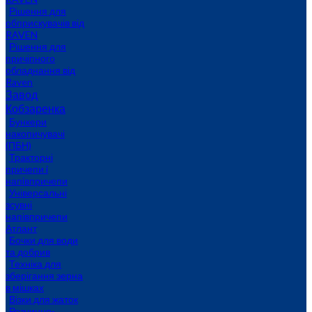
Рішення для
обприскувачів від
RAVEN
Рішення для
причіпного
обладнання від
Raven
Завод
Кобзаренка
Бункери
накопичувачі
(ПБН)
Тракторні
причепи i
напiвпричепи
Універсальні
зсувні
напівпричепи
Атлант
Бочки для води
та добрив
Техніка для
зберігання зерна
в мішках
Візки для жаток
Розчинно-