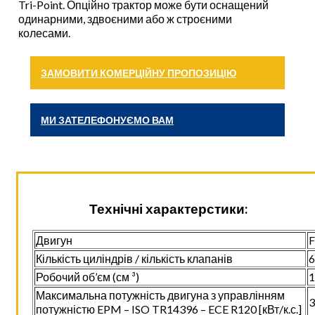
Tri-Point. Опційно трактор може бути оснащений
одинарними, здвоєними або ж строєними
колесами.
ЗАМОВИТИ КОМЕРЦІЙНУ ПРОПОЗИЦІЮ
МИ ЗАТЕЛЕФОНУЄМО ВАМ
Технічні характерстики:
Двигун
F
Кількість циліндрів / кількість клапанів
6
Робочий об’єм (см ³)
1
Максимальна потужність двигуна з управлінням
3
потужністю EPM – ISO TR14396 – ECE R120 [кВт/к.с.]