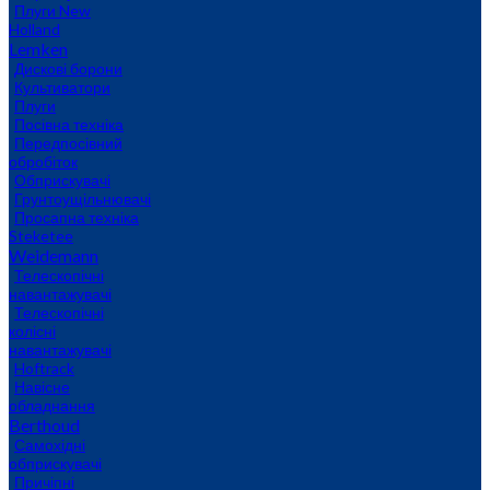
Плуги New
Holland
Lemken
Дискові борони
Культиватори
Плуги
Посівна техніка
Передпосівний
обробіток
Обприскувачі
Грунтоущільнювачі
Просапна техніка
Steketee
Weidemann
Телескопічні
навантажувачі
Телескопічні
колісні
навантажувачі
Hoftrack
Навісне
обладнання
Berthoud
Самохідні
обприскувачі
Причіпні