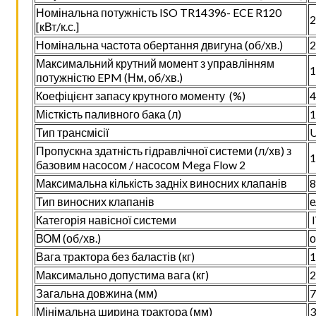
Номінальна потужність ISO TR14396- ECE R120
2
[кВт/к.с.]
Номінальна частота обертання двигуна (об/хв.)
2
Максимальний крутний момент з управлінням
1
потужністю EPM (Нм, об/хв.)
Коефіцієнт запасу крутного моменту (%)
4
Місткість паливного бака (л)
1
Тип трансмісії
U
Пропускна здатність гідравлічної системи (л/хв) з
1
базовим насосом / насосом Mega Flow 2
Максимальна кількість задніх виносних клапанів
8
Тип виносних клапанів
е
Категорія навісної системи
I
ВОМ (об/хв.)
о
Вага трактора без баластів (кг)
1
Максимально допустима вага (кг)
2
Загальна довжина (мм)
7
Мінімальна ширина трактора (мм)
3