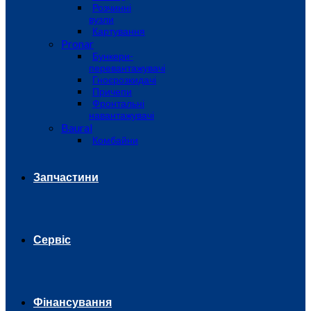
Розчинні
вузли
Картування
Pronar
Бункери-
перевантажувачі
Гноєрозкидачі
Причепи
Фронтальні
навантажувачі
Baural
Комбайни
Запчастини
Сервіс
Фінансування