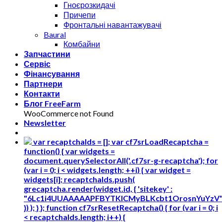
Гноєрозкидачі
Причепи
Фронтальні навантажувачі
Baural
Комбайни
Запчастини
Сервіс
Фінансування
Партнери
Контакти
Блог FreeFarm
WooCommerce not Found
Newsletter
var recaptchaIds = []; var cf7srLoadRecaptcha =
function() { var widgets =
document.querySelectorAll('.cf7sr-g-recaptcha'); for
(var i = 0; i < widgets.length; ++i) { var widget =
widgets[i]; recaptchaIds.push(
grecaptcha.render(widget.id, { 'sitekey' :
"6Lc1i4UUAAAAAPFBYTKICMyBLKcbt1OrosnYuYzV
}) ); } }; function cf7srResetRecaptcha() { for (var i = 0; i
< recaptchaIds.length; i++) {