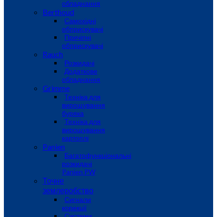
обладнання
Berthoud
Самохідні
обприскувачі
Причіпні
обприскувачі
Rauch
Розкидачі
Додаткове
обладнання
Grimme
Техніка для
вирощування
буряка
Техніка для
вирощування
картоплі
Panien
Багатофункціональні
розкидачі
Panien PW
Точне
землеробство
Сигнали
корекції
Системи