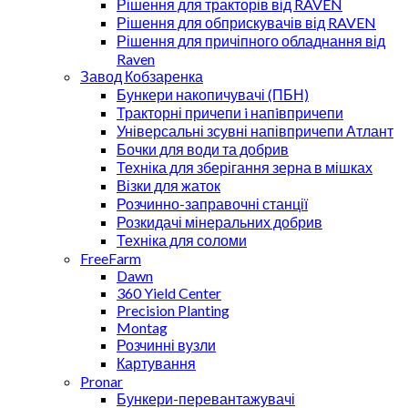
Рішення для тракторів від RAVEN
Рішення для обприскувачів від RAVEN
Рішення для причіпного обладнання від
Raven
Завод Кобзаренка
Бункери накопичувачі (ПБН)
Тракторні причепи i напiвпричепи
Універсальні зсувні напівпричепи Атлант
Бочки для води та добрив
Техніка для зберігання зерна в мішках
Візки для жаток
Розчинно-заправочні станції
Розкидачі мінеральних добрив
Техніка для соломи
FreeFarm
Dawn
360 Yield Center
Precision Planting
Montag
Розчинні вузли
Картування
Pronar
Бункери-перевантажувачі