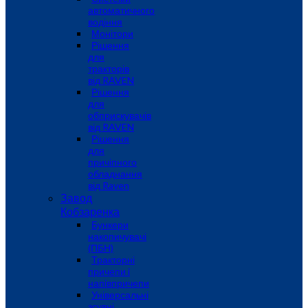
автоматичного
водіння
Монітори
Рішення
для
тракторів
від RAVEN
Рішення
для
обприскувачів
від RAVEN
Рішення
для
причіпного
обладнання
від Raven
Завод
Кобзаренка
Бункери
накопичувачі
(ПБН)
Тракторні
причепи i
напiвпричепи
Універсальні
зсувні