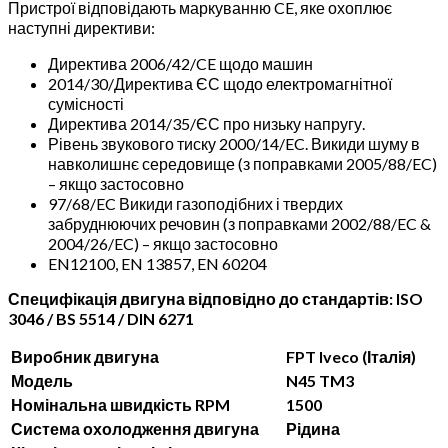
Пристрої відповідають маркуванню CE, яке охоплює
наступні директиви:
Директива 2006/42/CE щодо машин
2014/30/Директива ЄС щодо електромагнітної
сумісності
Директива 2014/35/ЄС про низьку напругу.
Рівень звукового тиску 2000/14/EC. Викиди шуму в
навколишнє середовище (з поправками 2005/88/EC)
– якщо застосовно
97/68/EC Викиди газоподібних і твердих
забруднюючих речовин (з поправками 2002/88/EC &
2004/26/EC) – якщо застосовно
EN12100, EN 13857, EN 60204
Специфікація двигуна відповідно до стандартів: ISO
3046 / BS 5514 / DIN 6271
Виробник двигуна
FPT Iveco (Італія)
Модель
N45 TM3
Номінальна швидкість RPM
1500
Система охолодження двигуна
Рідина