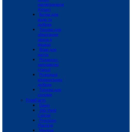
напівпричепи
Атлант
Бочки для
води та
добрив
Техніка для
зберігання
зерна в
мішках
Візки для
жаток
Розчинно-
заправочні
станції
Розкидачі
мінеральних
добрив
Техніка для
соломи
FreeFarm
Dawn
360 Yield
Center
Precision
Planting
Montag