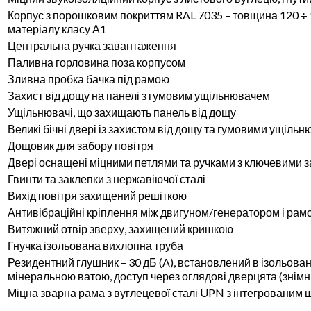
Корпус з порошковим покриттям RAL 7035 – товщина 120 ÷ 
матеріалу класу А1
Центральна ручка завантаження
Паливна горловина поза корпусом
Зливна пробка бачка під рамою
Захист від дощу на панелі з гумовим ущільнювачем
Ущільнювачі, що захищають панель від дощу
Великі бічні двері із захистом від дощу та гумовими ущіль
Дощовик для забору повітря
Двері оснащені міцними петлями та ручками з ключевими 
Гвинти та заклепки з нержавіючої сталі
Вихід повітря захищений решіткою
Антивібраційні кріплення між двигуном/генератором і рам
Витяжний отвір зверху, захищений кришкою
Гнучка ізольована вихлопна труба
Резидентний глушник – 30 дБ (A), встановлений в ізольова
мінеральною ватою, доступ через оглядові дверцята (знімн
Міцна зварна рама з вуглецевої сталі UPN з інтегровани