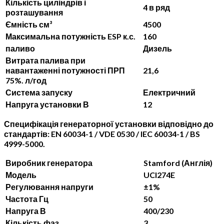
Кількість циліндрів і
4 в ряд
розташування
Ємність см³
4500
Максимальна потужність ESP к.с.
160
паливо
Дизель
Витрата палива при
навантаженні потужності ПРП
21,6
75%. л/год
Система запуску
Електричний
Напруга установки В
12
Специфікація генераторної установки
відповідно до
стандартів: EN 60034-1 / VDE 0530 / IEC 60034-1 / BS
4999-5000.
Виробник генератора
Stamford (Англія)
Модель
UCI274E
Регулювання напруги
±1%
Частота Гц
50
Напруга В
400/230
Кількість фаз
3