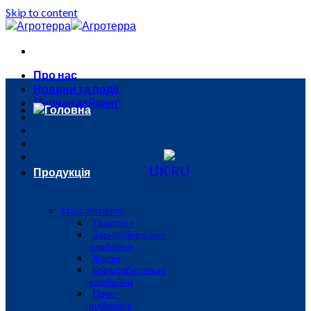
Skip to content
Про нас
Новини та події
Мерчандайзинг
Головна
UK
RU
Продукція
New Holland
Трактори
Зернозбиральні
комбайни
Жатки
Кормозбиральні
комбайни
Прес-
підбирачі