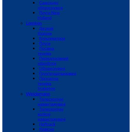
Самохідні
обприскувачі
Плуги New
Holland
Lemken
Дискові
борони
Культиватори
Плуги
Посівна
техніка
Передпосівний
обробіток
Обприскувачі
Грунтоущільнювачі
Просапна
техніка
Steketee
Weidemann
Телескопічні
навантажувачі
Телескопічні
колісні
навантажувачі
Hoftrack
Навісне