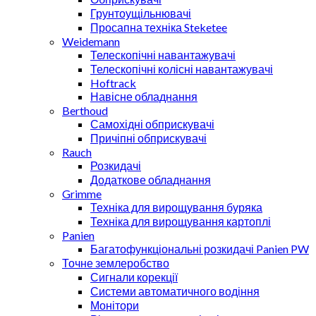
Грунтоущільнювачі
Просапна техніка Steketee
Weidemann
Телескопічні навантажувачі
Телескопічні колісні навантажувачі
Hoftrack
Навісне обладнання
Berthoud
Самохідні обприскувачі
Причіпні обприскувачі
Rauch
Розкидачі
Додаткове обладнання
Grimme
Техніка для вирощування буряка
Техніка для вирощування картоплі
Panien
Багатофункціональні розкидачі Panien PW
Точне землеробство
Сигнали корекції
Системи автоматичного водіння
Монітори