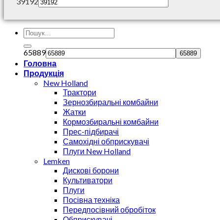
39192
65889
Головна
Продукція
New Holland
Трактори
Зернозбиральні комбайни
Жатки
Кормозбиральні комбайни
Прес-підбирачі
Самохідні обприскувачі
Плуги New Holland
Lemken
Дискові борони
Культиватори
Плуги
Посівна техніка
Передпосівний обробіток
Обприскувачі