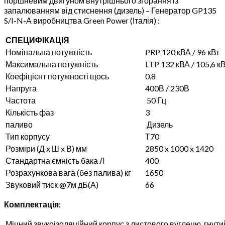
поршневим двигуном внутрішнього згорання із
запалюванням від стиснення (дизель) – Генератор GP135
S/I-N-А виробництва Green Power (Італія) :
СПЕЦИФІКАЦІЯ
Номінальна потужність
PRP 120 кВА / 96 кВт
Максимальна потужність
LTP 132 кВА / 105,6 к
Коефіцієнт потужності щось
0,8
Напруга
400В / 230В
Частота
50 Гц
Кількість фаз
3
паливо
Дизель
Тип корпусу
Т70
Розміри (Д x Ш x В) мм
2850 x 1000 x 1420
Стандартна ємність бака Л
400
Розрахункова вага (без палива) кг
1650
Звуковий тиск @7м дБ(А)
66
Комплектація:
Міцний звукоізоляційний корпус з листового вуглецю, гнут