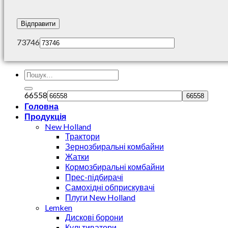
73746
66558
Головна
Продукція
New Holland
Трактори
Зернозбиральні комбайни
Жатки
Кормозбиральні комбайни
Прес-підбирачі
Самохідні обприскувачі
Плуги New Holland
Lemken
Дискові борони
Культиватори