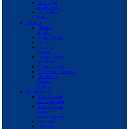
Самохідні
обприскувачі
Плуги New
Holland
Lemken
Дискові
борони
Культиватори
Плуги
Посівна
техніка
Передпосівний
обробіток
Обприскувачі
Грунтоущільнювачі
Просапна
техніка
Steketee
Weidemann
Телескопічні
навантажувачі
Телескопічні
колісні
навантажувачі
Hoftrack
Навісне