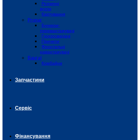
Розчинні
вузли
Картування
Pronar
Бункери-
перевантажувачі
Гноєрозкидачі
Причепи
Фронтальні
навантажувачі
Baural
Комбайни
Запчастини
Сервіс
Фінансування