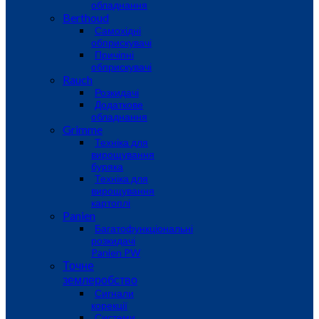
обладнання
Berthoud
Самохідні
обприскувачі
Причіпні
обприскувачі
Rauch
Розкидачі
Додаткове
обладнання
Grimme
Техніка для
вирощування
буряка
Техніка для
вирощування
картоплі
Panien
Багатофункціональні
розкидачі
Panien PW
Точне
землеробство
Сигнали
корекції
Системи