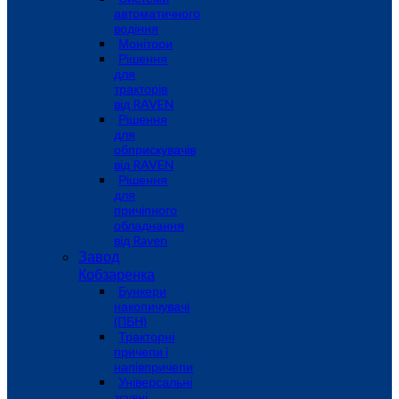
автоматичного
водіння
Монітори
Рішення
для
тракторів
від RAVEN
Рішення
для
обприскувачів
від RAVEN
Рішення
для
причіпного
обладнання
від Raven
Завод
Кобзаренка
Бункери
накопичувачі
(ПБН)
Тракторні
причепи i
напiвпричепи
Універсальні
зсувні