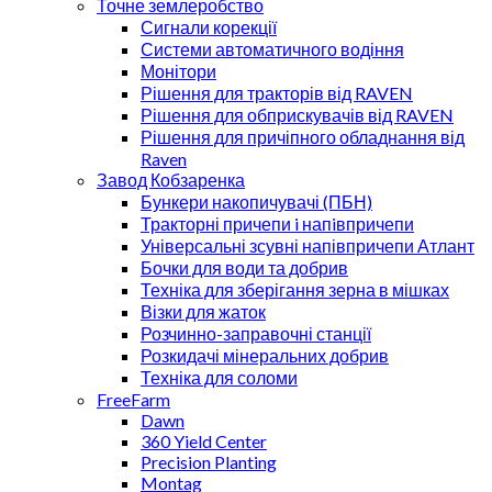
Точне землеробство
Сигнали корекції
Системи автоматичного водіння
Монітори
Рішення для тракторів від RAVEN
Рішення для обприскувачів від RAVEN
Рішення для причіпного обладнання від
Raven
Завод Кобзаренка
Бункери накопичувачі (ПБН)
Тракторні причепи i напiвпричепи
Універсальні зсувні напівпричепи Атлант
Бочки для води та добрив
Техніка для зберігання зерна в мішках
Візки для жаток
Розчинно-заправочні станції
Розкидачі мінеральних добрив
Техніка для соломи
FreeFarm
Dawn
360 Yield Center
Precision Planting
Montag