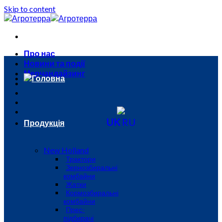
Skip to content
Про нас
Новини та події
Мерчандайзинг
Головна
UK
RU
Продукція
New Holland
Трактори
Зернозбиральні
комбайни
Жатки
Кормозбиральні
комбайни
Прес-
підбирачі