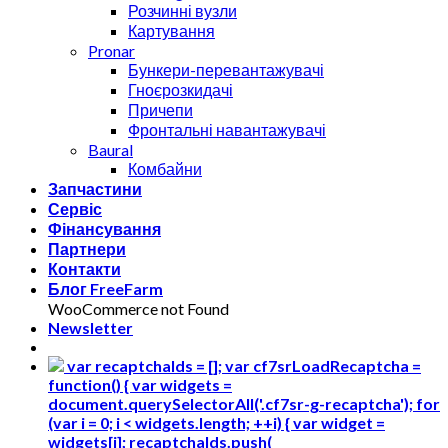
Розчинні вузли
Картування
Pronar
Бункери-перевантажувачі
Гноєрозкидачі
Причепи
Фронтальні навантажувачі
Baural
Комбайни
Запчастини
Сервіс
Фінансування
Партнери
Контакти
Блог FreeFarm
WooCommerce not Found
Newsletter
var recaptchaIds = []; var cf7srLoadRecaptcha =
function() { var widgets =
document.querySelectorAll('.cf7sr-g-recaptcha'); for
(var i = 0; i < widgets.length; ++i) { var widget =
widgets[i]; recaptchaIds.push(