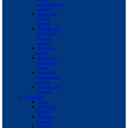
напівпричепи
Атлант
Бочки для
води та
добрив
Техніка для
зберігання
зерна в
мішках
Візки для
жаток
Розчинно-
заправочні
станції
Розкидачі
мінеральних
добрив
Техніка для
соломи
FreeFarm
Dawn
360 Yield
Center
Precision
Planting
Montag