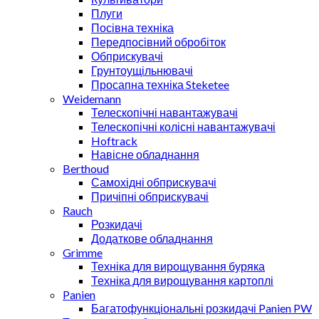
Плуги
Посівна техніка
Передпосівний обробіток
Обприскувачі
Грунтоущільнювачі
Просапна техніка Steketee
Weidemann
Телескопічні навантажувачі
Телескопічні колісні навантажувачі
Hoftrack
Навісне обладнання
Berthoud
Самохідні обприскувачі
Причіпні обприскувачі
Rauch
Розкидачі
Додаткове обладнання
Grimme
Техніка для вирощування буряка
Техніка для вирощування картоплі
Panien
Багатофункціональні розкидачі Panien PW