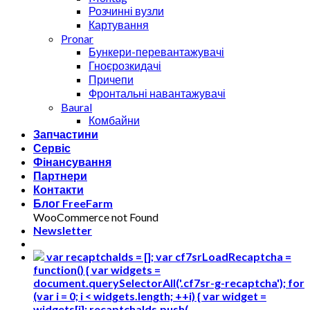
Розчинні вузли
Картування
Pronar
Бункери-перевантажувачі
Гноєрозкидачі
Причепи
Фронтальні навантажувачі
Baural
Комбайни
Запчастини
Сервіс
Фінансування
Партнери
Контакти
Блог FreeFarm
WooCommerce not Found
Newsletter
var recaptchaIds = []; var cf7srLoadRecaptcha =
function() { var widgets =
document.querySelectorAll('.cf7sr-g-recaptcha'); for
(var i = 0; i < widgets.length; ++i) { var widget =
widgets[i]; recaptchaIds.push(