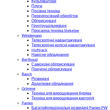
Культиватори
Плуги
Посівна техніка
Передпосівний обробіток
Обприскувачі
Грунтоущільнювачі
Просапна техніка Steketee
Weidemann
Телескопічні навантажувачі
Телескопічні колісні навантажувачі
Hoftrack
Навісне обладнання
Berthoud
Самохідні обприскувачі
Причіпні обприскувачі
Rauch
Розкидачі
Додаткове обладнання
Grimme
Техніка для вирощування буряка
Техніка для вирощування картоплі
Panien
Багатофункціональні розкидачі Panien PW