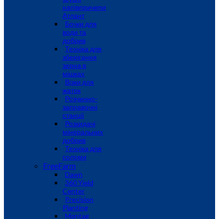
напівпричепи
Атлант
Бочки для
води та
добрив
Техніка для
зберігання
зерна в
мішках
Візки для
жаток
Розчинно-
заправочні
станції
Розкидачі
мінеральних
добрив
Техніка для
соломи
FreeFarm
Dawn
360 Yield
Center
Precision
Planting
Montag