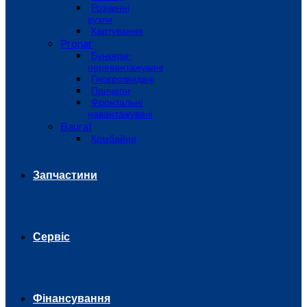
Розчинні
вузли
Картування
Pronar
Бункери-
перевантажувачі
Гноєрозкидачі
Причепи
Фронтальні
навантажувачі
Baural
Комбайни
Запчастини
Сервіс
Фінансування