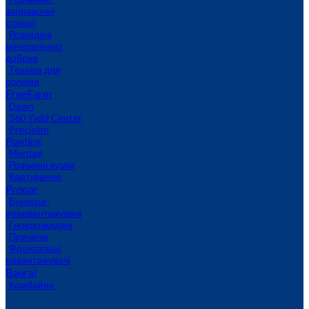
заправочні
станції
Розкидачі
мінеральних
добрив
Техніка для
соломи
FreeFarm
Dawn
360 Yield Center
Precision
Planting
Montag
Розчинні вузли
Картування
Pronar
Бункери-
перевантажувачі
Гноєрозкидачі
Причепи
Фронтальні
навантажувачі
Baural
Комбайни