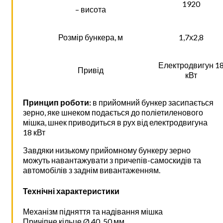
1920
– висота
Розмір бункера, м
1,7х2,8
Електродвигун 1
Привід
кВт
Принцип роботи:
в прийомний бункер засипається
зерно, яке шнеком подається до поліетиленового
мішка, шнек приводиться в рух від електродвигуна
18 кВт
Завдяки низькому прийомному бункеру зерно
можуть навантажувати з причепів-самоскидів та
автомобілів з заднім вивантаженням.
Технічні характеристики
Механізм підняття та надівання мішка
Причіпне кільце Ø 40, 50 мм