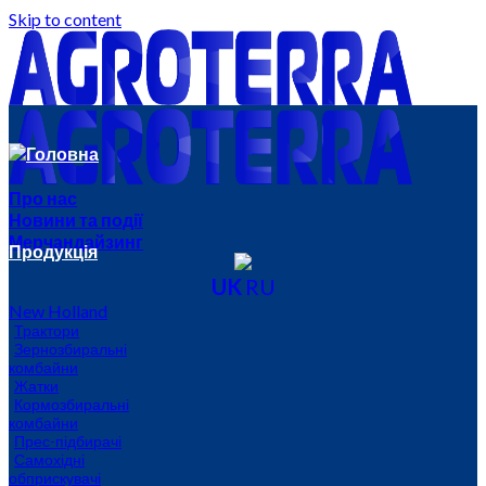
Skip to content
Головна
Про нас
Новини та події
Мерчандайзинг
Продукція
UK
RU
New Holland
Трактори
Зернозбиральні
комбайни
Жатки
Кормозбиральні
комбайни
Прес-підбирачі
Самохідні
обприскувачі