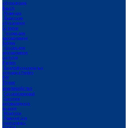
обприскувачі
Rauch
Розкидачі
Додаткове
обладнання
Grimme
Техніка для
вирощування
буряка
Техніка для
вирощування
картоплі
Panien
Багатофункціональні
розкидачі Panien
PW
Точне
землеробство
Сигнали корекції
Системи
автоматичного
водіння
Монітори
Рішення для
тракторів від
RAVEN