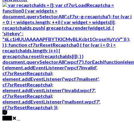
var recaptchaIds = []; var cf7srLoadRecaptcha =
function() { var widgets =
document.querySelectorAll('.cf7sr-g-recaptcha'); for (var i
= 0; i < widgets.length; ++i) { var widget = widgets[i];
recaptchaIds.push( grecaptcha.render(widget.id, {
'sitekey' :
"6Lc1i4UUAAAAAPFBYTKICMyBLKcbt1OrosnYuYzV" }) );
} }; function cf7srResetRecaptcha() { for (var i = 0; i <
recaptchaIds.length; i++) {
grecaptcha.reset(recaptchaIds[i]); } }
document.querySelectorAll('.wpcf7').forEach(function(ele
{ element.addEventListener('wpcf7invalid',
cf7srResetRecaptcha);
element.addEventListener('wpcf7mailsent',
cf7srResetRecaptcha);
element.addEventListener('invalid.wpcf7',
cf7srResetRecaptcha);
element.addEventListener('mailsent.wpcf7',
cf7srResetRecaptcha); });
…