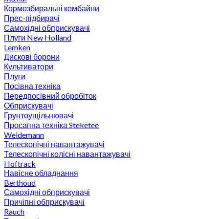
Кормозбиральні комбайни
Прес-підбирачі
Самохідні обприскувачі
Плуги New Holland
Lemken
Дискові борони
Культиватори
Плуги
Посівна техніка
Передпосівний обробіток
Обприскувачі
Грунтоущільнювачі
Просапна техніка Steketee
Weidemann
Телескопічні навантажувачі
Телескопічні колісні навантажувачі
Hoftrack
Навісне обладнання
Berthoud
Самохідні обприскувачі
Причіпні обприскувачі
Rauch