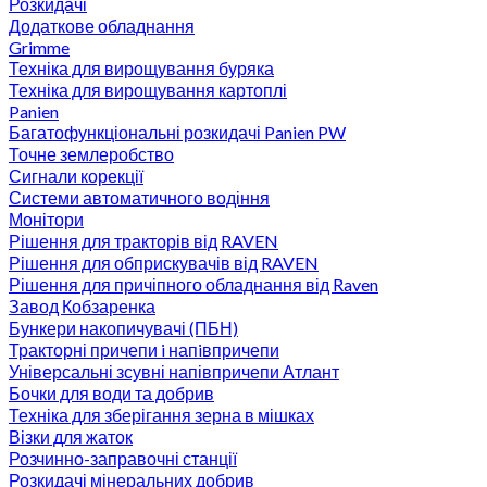
Розкидачі
Додаткове обладнання
Grimme
Техніка для вирощування буряка
Техніка для вирощування картоплі
Panien
Багатофункціональні розкидачі Panien PW
Точне землеробство
Сигнали корекції
Системи автоматичного водіння
Монітори
Рішення для тракторів від RAVEN
Рішення для обприскувачів від RAVEN
Рішення для причіпного обладнання від Raven
Завод Кобзаренка
Бункери накопичувачі (ПБН)
Тракторні причепи i напiвпричепи
Універсальні зсувні напівпричепи Атлант
Бочки для води та добрив
Техніка для зберігання зерна в мішках
Візки для жаток
Розчинно-заправочні станції
Розкидачі мінеральних добрив