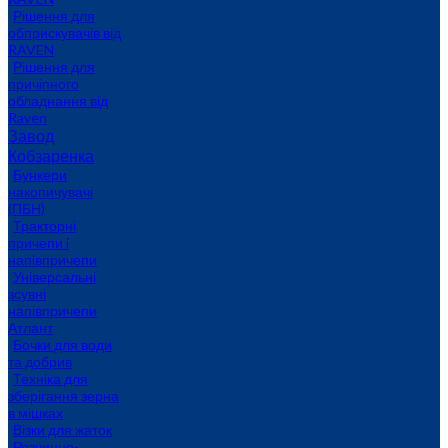
Рішення для
обприскувачів від
RAVEN
Рішення для
причіпного
обладнання від
Raven
Завод
Кобзаренка
Бункери
накопичувачі
(ПБН)
Тракторні
причепи i
напiвпричепи
Універсальні
зсувні
напівпричепи
Атлант
Бочки для води
та добрив
Техніка для
зберігання зерна
в мішках
Візки для жаток
Розчинно-