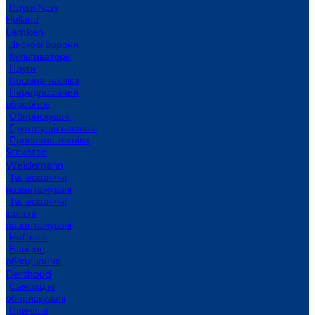
Плуги New
Holland
Lemken
Дискові борони
Культиватори
Плуги
Посівна техніка
Передпосівний
обробіток
Обприскувачі
Грунтоущільнювачі
Просапна техніка
Steketee
Weidemann
Телескопічні
навантажувачі
Телескопічні
колісні
навантажувачі
Hoftrack
Навісне
обладнання
Berthoud
Самохідні
обприскувачі
Причіпні