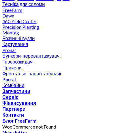
Техніка для соломи
FreeFarm
Dawn
360 Yield Center
Precision Planting
Montag
Розчинні вузли
Картування
Pronar
Бункери-перевантажувачі
Гноєрозкидачі
Причепи
Фронтальні навантажувачі
Baural
Комбайни
Запчастини
Сервіс
Фінансування
Партнери
Контакти
Блог FreeFarm
WooCommerce not Found
Newsletter