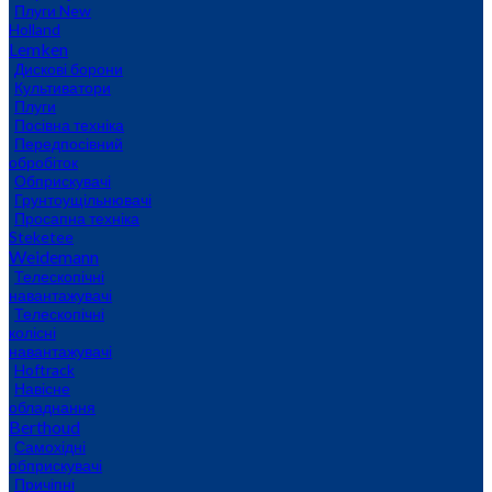
Плуги New
Holland
Lemken
Дискові борони
Культиватори
Плуги
Посівна техніка
Передпосівний
обробіток
Обприскувачі
Грунтоущільнювачі
Просапна техніка
Steketee
Weidemann
Телескопічні
навантажувачі
Телескопічні
колісні
навантажувачі
Hoftrack
Навісне
обладнання
Berthoud
Самохідні
обприскувачі
Причіпні