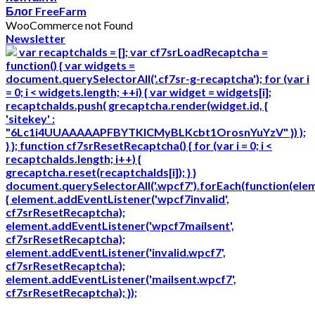
Блог FreeFarm
WooCommerce not Found
Newsletter
var recaptchaIds = []; var cf7srLoadRecaptcha =
function() { var widgets =
document.querySelectorAll('.cf7sr-g-recaptcha'); for (var i
= 0; i < widgets.length; ++i) { var widget = widgets[i];
recaptchaIds.push( grecaptcha.render(widget.id, {
'sitekey' :
"6Lc1i4UUAAAAAPFBYTKICMyBLKcbt1OrosnYuYzV" }) );
} }; function cf7srResetRecaptcha() { for (var i = 0; i <
recaptchaIds.length; i++) {
grecaptcha.reset(recaptchaIds[i]); } }
document.querySelectorAll('.wpcf7').forEach(function(ele
{ element.addEventListener('wpcf7invalid',
cf7srResetRecaptcha);
element.addEventListener('wpcf7mailsent',
cf7srResetRecaptcha);
element.addEventListener('invalid.wpcf7',
cf7srResetRecaptcha);
element.addEventListener('mailsent.wpcf7',
cf7srResetRecaptcha); });