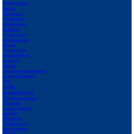
обприскувачі
Rauch
Розкидачі
Додаткове
обладнання
Grimme
Техніка для
вирощування
буряка
Техніка для
вирощування
картоплі
Panien
Багатофункціональні
розкидачі Panien
PW
Точне
землеробство
Сигнали корекції
Системи
автоматичного
водіння
Монітори
Рішення для
тракторів від
RAVEN