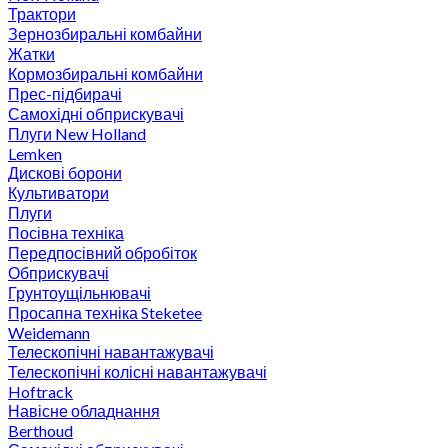
Трактори
Зернозбиральні комбайни
Жатки
Кормозбиральні комбайни
Прес-підбирачі
Самохідні обприскувачі
Плуги New Holland
Lemken
Дискові борони
Культиватори
Плуги
Посівна техніка
Передпосівний обробіток
Обприскувачі
Грунтоущільнювачі
Просапна техніка Steketee
Weidemann
Телескопічні навантажувачі
Телескопічні колісні навантажувачі
Hoftrack
Навісне обладнання
Berthoud