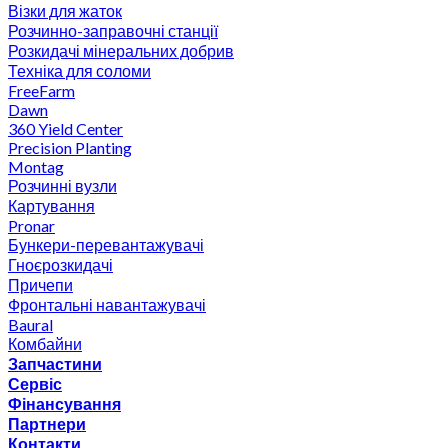
Візки для жаток
Розчинно-заправочні станції
Розкидачі мінеральних добрив
Техніка для соломи
FreeFarm
Dawn
360 Yield Center
Precision Planting
Montag
Розчинні вузли
Картування
Pronar
Бункери-перевантажувачі
Гноєрозкидачі
Причепи
Фронтальні навантажувачі
Baural
Комбайни
Запчастини
Сервіс
Фінансування
Партнери
Контакти