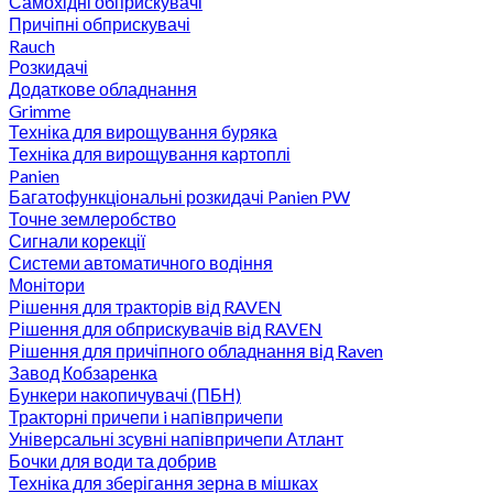
Самохідні обприскувачі
Причіпні обприскувачі
Rauch
Розкидачі
Додаткове обладнання
Grimme
Техніка для вирощування буряка
Техніка для вирощування картоплі
Panien
Багатофункціональні розкидачі Panien PW
Точне землеробство
Сигнали корекції
Системи автоматичного водіння
Монітори
Рішення для тракторів від RAVEN
Рішення для обприскувачів від RAVEN
Рішення для причіпного обладнання від Raven
Завод Кобзаренка
Бункери накопичувачі (ПБН)
Тракторні причепи i напiвпричепи
Універсальні зсувні напівпричепи Атлант
Бочки для води та добрив
Техніка для зберігання зерна в мішках