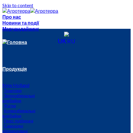
Skip to content
Про нас
Новини та події
Мерчандайзинг
UK
RU
Головна
Продукція
New Holland
Трактори
Зернозбиральні
комбайни
Жатки
Кормозбиральні
комбайни
Прес-підбирачі
Самохідні
обприскувачі