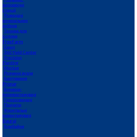
заправочні
станції
Розкидачі
мінеральних
добрив
Техніка для
соломи
FreeFarm
Dawn
360 Yield Center
Precision
Planting
Montag
Розчинні вузли
Картування
Pronar
Бункери-
перевантажувачі
Гноєрозкидачі
Причепи
Фронтальні
навантажувачі
Baural
Комбайни