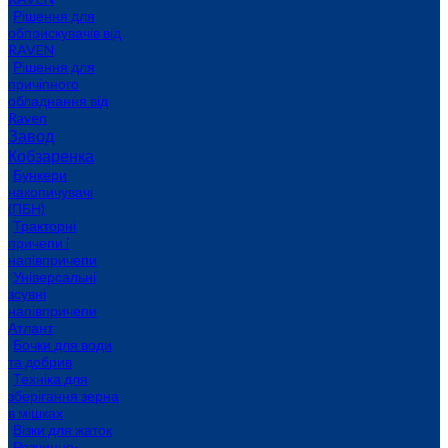
Рішення для
обприскувачів від
RAVEN
Рішення для
причіпного
обладнання від
Raven
Завод
Кобзаренка
Бункери
накопичувачі
(ПБН)
Тракторні
причепи i
напiвпричепи
Універсальні
зсувні
напівпричепи
Атлант
Бочки для води
та добрив
Техніка для
зберігання зерна
в мішках
Візки для жаток
Розчинно-