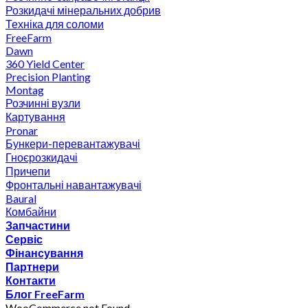
Розкидачі мінеральних добрив
Техніка для соломи
FreeFarm
Dawn
360 Yield Center
Precision Planting
Montag
Розчинні вузли
Картування
Pronar
Бункери-перевантажувачі
Гноєрозкидачі
Причепи
Фронтальні навантажувачі
Baural
Комбайни
Запчастини
Сервіс
Фінансування
Партнери
Контакти
Блог FreeFarm
WooCommerce not Found