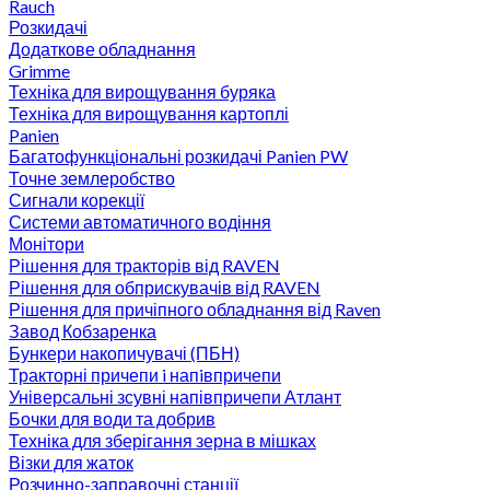
Rauch
Розкидачі
Додаткове обладнання
Grimme
Техніка для вирощування буряка
Техніка для вирощування картоплі
Panien
Багатофункціональні розкидачі Panien PW
Точне землеробство
Сигнали корекції
Системи автоматичного водіння
Монітори
Рішення для тракторів від RAVEN
Рішення для обприскувачів від RAVEN
Рішення для причіпного обладнання від Raven
Завод Кобзаренка
Бункери накопичувачі (ПБН)
Тракторні причепи i напiвпричепи
Універсальні зсувні напівпричепи Атлант
Бочки для води та добрив
Техніка для зберігання зерна в мішках
Візки для жаток
Розчинно-заправочні станції