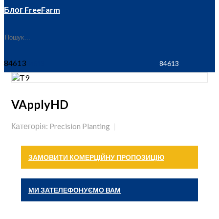
Блог FreeFarm
84613
VApplyHD
Категорія: Precision Planting
ЗАМОВИТИ КОМЕРЦІЙНУ ПРОПОЗИЦІЮ
МИ ЗАТЕЛЕФОНУЄМО ВАМ