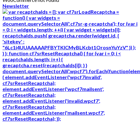
Newsletter
var recaptchaIds = []; var cf7srLoadRecaptcha =
function() { var widgets =
document.querySelectorAll('.cf7sr-g-recaptcha'); for (var i
= 0; i < widgets.length; ++i) { var widget = widgets[i];
recaptchaIds.push( grecaptcha.render(widget.id, {
'sitekey' :
"6Lc1i4UUAAAAAPFBYTKICMyBLKcbt1OrosnYuYzV" }) );
} }; function cf7srResetRecaptcha() { for (var i = 0; i <
recaptchaIds.length; i++) {
grecaptcha.reset(recaptchaIds[i]); } }
document.querySelectorAll('.wpcf7').forEach(function(ele
{ element.addEventListener('wpcf7invalid',
cf7srResetRecaptcha);
element.addEventListener('wpcf7mailsent',
cf7srResetRecaptcha);
element.addEventListener('invalid.wpcf7',
cf7srResetRecaptcha);
element.addEventListener('mailsent.wpcf7',
cf7srResetRecaptcha); });