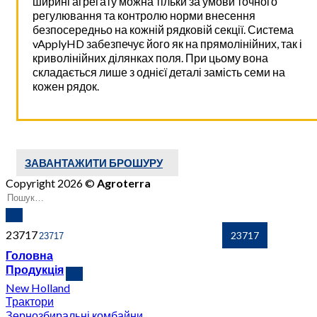
ширині агрегату можна тільки за умови точного
регулювання та контролю норми внесення
безпосередньо на кожній рядковій секції. Система
vApplyHD забезпечує його як на прямолінійних, так і
криволінійних ділянках поля. При цьому вона
складається лише з однієї деталі замість семи на
кожен рядок.
ЗАВАНТАЖИТИ БРОШУРУ
Copyright 2026 ©
Agroterra
23717
Головна
Продукція
New Holland
Трактори
Зернозбиральні комбайни