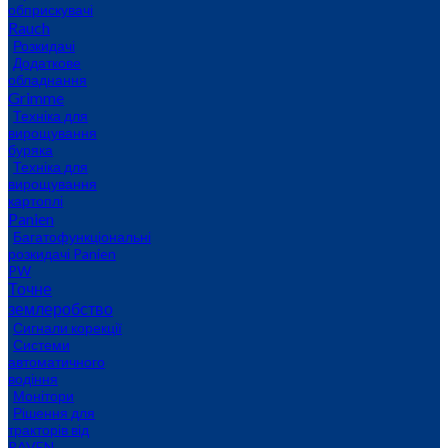
обприскувачі
Rauch
Розкидачі
Додаткове
обладнання
Grimme
Техніка для
вирощування
буряка
Техніка для
вирощування
картоплі
Panien
Багатофункціональні
розкидачі Panien
PW
Точне
землеробство
Сигнали корекції
Системи
автоматичного
водіння
Монітори
Рішення для
тракторів від
RAVEN