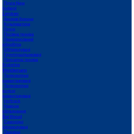
Плуги New
Holland
Lemken
Дискові борони
Культиватори
Плуги
Посівна техніка
Передпосівний
обробіток
Обприскувачі
Грунтоущільнювачі
Просапна техніка
Steketee
Weidemann
Телескопічні
навантажувачі
Телескопічні
колісні
навантажувачі
Hoftrack
Навісне
обладнання
Berthoud
Самохідні
обприскувачі
Причіпні