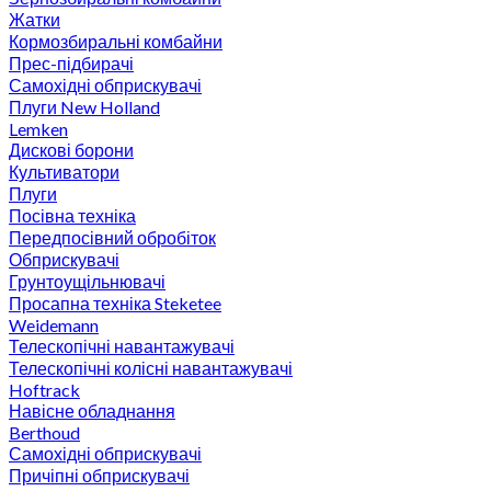
Жатки
Кормозбиральні комбайни
Прес-підбирачі
Самохідні обприскувачі
Плуги New Holland
Lemken
Дискові борони
Культиватори
Плуги
Посівна техніка
Передпосівний обробіток
Обприскувачі
Грунтоущільнювачі
Просапна техніка Steketee
Weidemann
Телескопічні навантажувачі
Телескопічні колісні навантажувачі
Hoftrack
Навісне обладнання
Berthoud
Самохідні обприскувачі
Причіпні обприскувачі