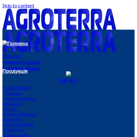
Skip to content
Головна
Про нас
Новини та події
Мерчандайзинг
Продукція
UK
RU
New Holland
Трактори
Зернозбиральні
комбайни
Жатки
Кормозбиральні
комбайни
Прес-підбирачі
Самохідні
обприскувачі