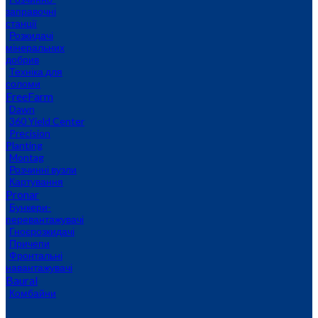
заправочні
станції
Розкидачі
мінеральних
добрив
Техніка для
соломи
FreeFarm
Dawn
360 Yield Center
Precision
Planting
Montag
Розчинні вузли
Картування
Pronar
Бункери-
перевантажувачі
Гноєрозкидачі
Причепи
Фронтальні
навантажувачі
Baural
Комбайни