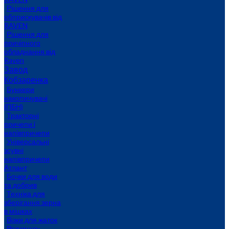
Рішення для
обприскувачів від
RAVEN
Рішення для
причіпного
обладнання від
Raven
Завод
Кобзаренка
Бункери
накопичувачі
(ПБН)
Тракторні
причепи i
напiвпричепи
Універсальні
зсувні
напівпричепи
Атлант
Бочки для води
та добрив
Техніка для
зберігання зерна
в мішках
Візки для жаток
Розчинно-