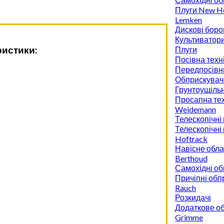
Плуги New Ho
Lemken
Дискові боро
Культиватор
ристики:
Плуги
Посівна техн
Передпосівн
Обприскувач
Грунтоущіль
Просапна тех
Weidemann
Телескопічні
Телескопічні
Hoftrack
Навісне обл
Berthoud
Самохідні об
Причіпні обп
Rauch
Розкидачі
Додаткове о
Grimme