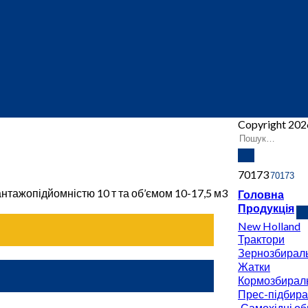
Copyright 20
70173
тажопідйомністю 10 т та об’ємом 10-17,5 м3
Головна
Продукція
New Holland
Трактори
Зернозбираль
Жатки
Кормозбираль
Прес-підбира
Самохідні об