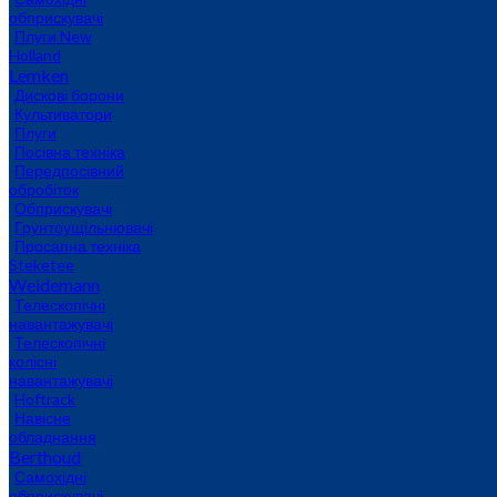
обприскувачі
Плуги New
Holland
Lemken
Дискові борони
Культиватори
Плуги
Посівна техніка
Передпосівний
обробіток
Обприскувачі
Грунтоущільнювачі
Просапна техніка
Steketee
Weidemann
Телескопічні
навантажувачі
Телескопічні
колісні
навантажувачі
Hoftrack
Навісне
обладнання
Berthoud
Самохідні
обприскувачі