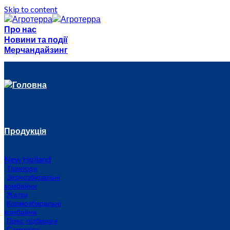
Skip to content
Про нас
Новини та події
Мерчандайзинг
Головна
Продукція
New Holland
Трактори
Зернозбиральні
комбайни
Жатки
Кормозбиральні
комбайни
Прес-підбирачі
Самохідні