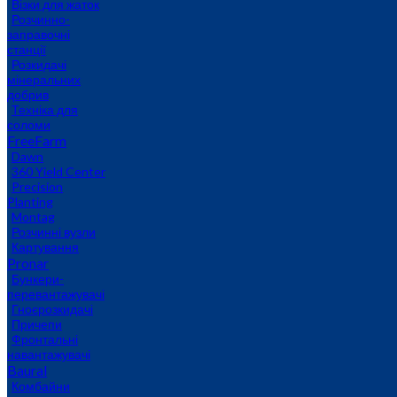
Візки для жаток
Розчинно-
заправочні
станції
Розкидачі
мінеральних
добрив
Техніка для
соломи
FreeFarm
Dawn
360 Yield Center
Precision
Planting
Montag
Розчинні вузли
Картування
Pronar
Бункери-
перевантажувачі
Гноєрозкидачі
Причепи
Фронтальні
навантажувачі
Baural
Комбайни