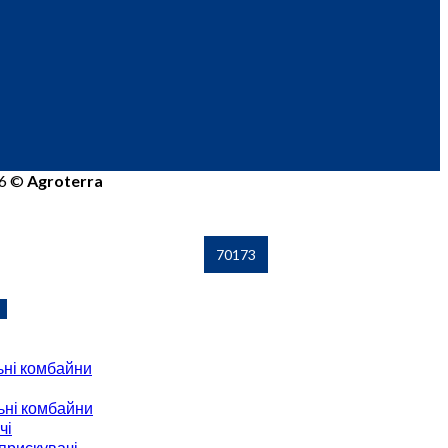
26 ©
Agroterra
ні комбайни
ні комбайни
чі
прискувачі