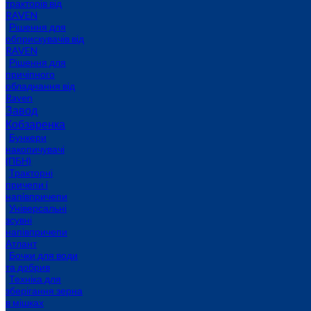
тракторів від
RAVEN
Рішення для
обприскувачів від
RAVEN
Рішення для
причіпного
обладнання від
Raven
Завод
Кобзаренка
Бункери
накопичувачі
(ПБН)
Тракторні
причепи i
напiвпричепи
Універсальні
зсувні
напівпричепи
Атлант
Бочки для води
та добрив
Техніка для
зберігання зерна
в мішках