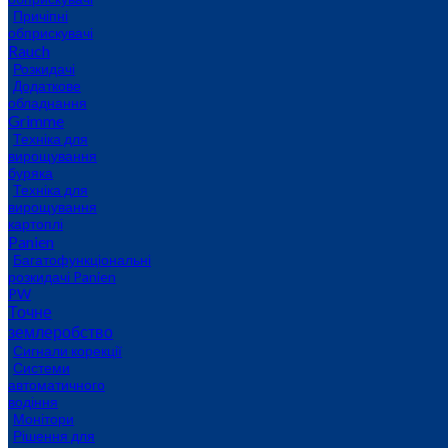
Причіпні
обприскувачі
Rauch
Розкидачі
Додаткове
обладнання
Grimme
Техніка для
вирощування
буряка
Техніка для
вирощування
картоплі
Panien
Багатофункціональні
розкидачі Panien
PW
Точне
землеробство
Сигнали корекції
Системи
автоматичного
водіння
Монітори
Рішення для