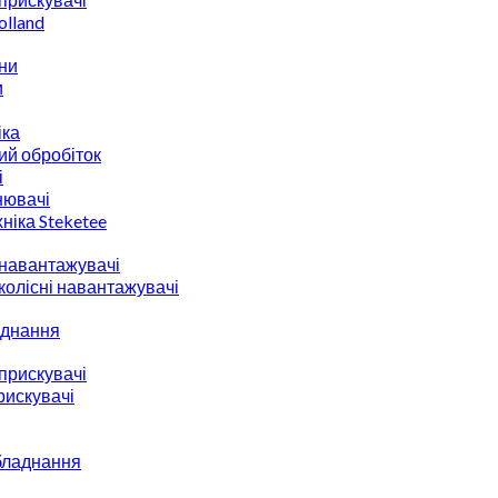
lland
ни
и
іка
ий обробіток
і
нювачі
ніка Steketee
 навантажувачі
 колісні навантажувачі
аднання
прискувачі
рискувачі
бладнання