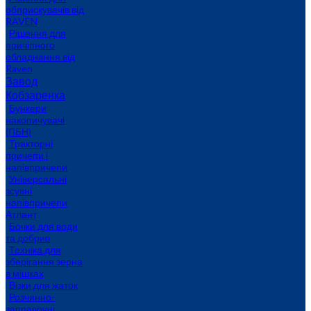
обприскувачів від
RAVEN
Рішення для
причіпного
обладнання від
Raven
Завод
Кобзаренка
Бункери
накопичувачі
(ПБН)
Тракторні
причепи i
напiвпричепи
Універсальні
зсувні
напівпричепи
Атлант
Бочки для води
та добрив
Техніка для
зберігання зерна
в мішках
Візки для жаток
Розчинно-
заправочні