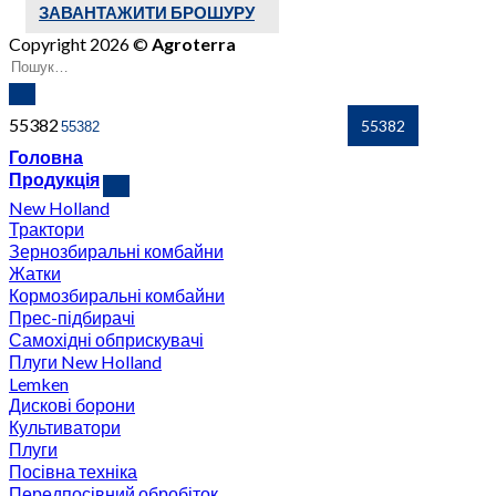
ЗАВАНТАЖИТИ БРОШУРУ
Copyright 2026 ©
Agroterra
55382
Головна
Продукція
New Holland
Трактори
Зернозбиральні комбайни
Жатки
Кормозбиральні комбайни
Прес-підбирачі
Самохідні обприскувачі
Плуги New Holland
Lemken
Дискові борони
Культиватори
Плуги
Посівна техніка
Передпосівний обробіток