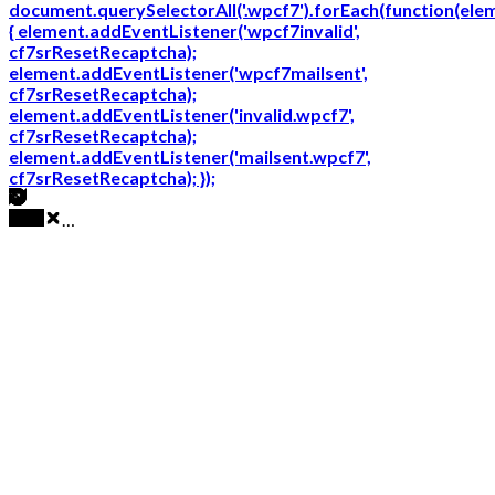
document.querySelectorAll('.wpcf7').forEach(function(ele
{ element.addEventListener('wpcf7invalid',
cf7srResetRecaptcha);
element.addEventListener('wpcf7mailsent',
cf7srResetRecaptcha);
element.addEventListener('invalid.wpcf7',
cf7srResetRecaptcha);
element.addEventListener('mailsent.wpcf7',
cf7srResetRecaptcha); });
…