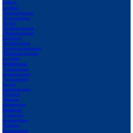
Holland
Lemken
Дискові борони
Культиватори
Плуги
Посівна техніка
Передпосівний
обробіток
Обприскувачі
Грунтоущільнювачі
Просапна техніка
Steketee
Weidemann
Телескопічні
навантажувачі
Телескопічні
колісні
навантажувачі
Hoftrack
Навісне
обладнання
Berthoud
Самохідні
обприскувачі
Причіпні
обприскувачі