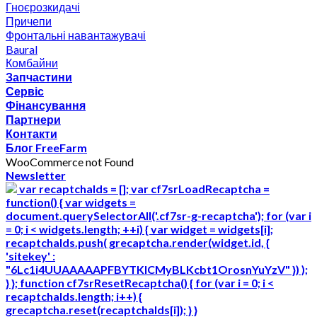
Гноєрозкидачі
Причепи
Фронтальні навантажувачі
Baural
Комбайни
Запчастини
Сервіс
Фінансування
Партнери
Контакти
Блог FreeFarm
WooCommerce not Found
Newsletter
var recaptchaIds = []; var cf7srLoadRecaptcha =
function() { var widgets =
document.querySelectorAll('.cf7sr-g-recaptcha'); for (var i
= 0; i < widgets.length; ++i) { var widget = widgets[i];
recaptchaIds.push( grecaptcha.render(widget.id, {
'sitekey' :
"6Lc1i4UUAAAAAPFBYTKICMyBLKcbt1OrosnYuYzV" }) );
} }; function cf7srResetRecaptcha() { for (var i = 0; i <
recaptchaIds.length; i++) {
grecaptcha.reset(recaptchaIds[i]); } }