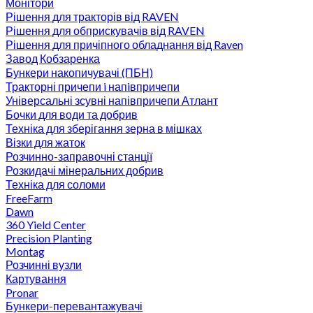
Монітори
Рішення для тракторів від RAVEN
Рішення для обприскувачів від RAVEN
Рішення для причіпного обладнання від Raven
Завод Кобзаренка
Бункери накопичувачі (ПБН)
Тракторні причепи i напiвпричепи
Універсальні зсувні напівпричепи Атлант
Бочки для води та добрив
Техніка для зберігання зерна в мішках
Візки для жаток
Розчинно-заправочні станції
Розкидачі мінеральних добрив
Техніка для соломи
FreeFarm
Dawn
360 Yield Center
Precision Planting
Montag
Розчинні вузли
Картування
Pronar
Бункери-перевантажувачі