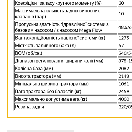
Коефіцієнт запасу крутного моменту (%)
30
Максимальна кількість задніх виносних
10
клапанів (пар)
Пропускна здатність гідравлічної системи з
48,6/6
базовим насосом / з насосом Mega Flow
Вантажопідйомність навісної системи (кг)
1275
Місткість паливного бака (л)
67
ВОМ (об/хв.)
540/5
Діапазон регулювання ширини колії (мм)
878-1
Колісна база (мм)
2082
Висота трактора (мм)
2148
Мінімальна ширина трактора (мм)
1061
Вага трактора без баластів (кг)
2459
Максимально допустима вага (кг)
4000
Резина задня
320/8