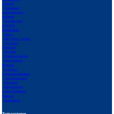
станції
Розкидачі
мінеральних
добрив
Техніка для
соломи
FreeFarm
Dawn
360 Yield Center
Precision
Planting
Montag
Розчинні вузли
Картування
Pronar
Бункери-
перевантажувачі
Гноєрозкидачі
Причепи
Фронтальні
навантажувачі
Baural
Комбайни
Запчастини