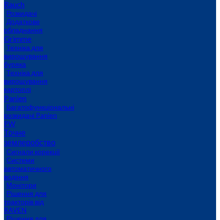
Rauch
Розкидачі
Додаткове
обладнання
Grimme
Техніка для
вирощування
буряка
Техніка для
вирощування
картоплі
Panien
Багатофункціональні
розкидачі Panien
PW
Точне
землеробство
Сигнали корекції
Системи
автоматичного
водіння
Монітори
Рішення для
тракторів від
RAVEN
Рішення для