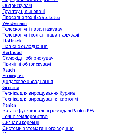
Обприскувачі
Грунтоущільнювачі
Просапна техніка Steketee
Weidemann
Телескопічні навантажувачі
Телескопічні колісні навантажувачі
Hoftrack
Навісне обладнання
Berthoud
Самохідні обприскувачі
Причіпні обприскувачі
Rauch
Розкидачі
Додаткове обладнання
Grimme
Техніка для вирощування буряка
Техніка для вирощування картоплі
Panien
Багатофункціональні розкидачі Panien PW
Точне землеробство
Сигнали корекції
Системи автоматичного водіння