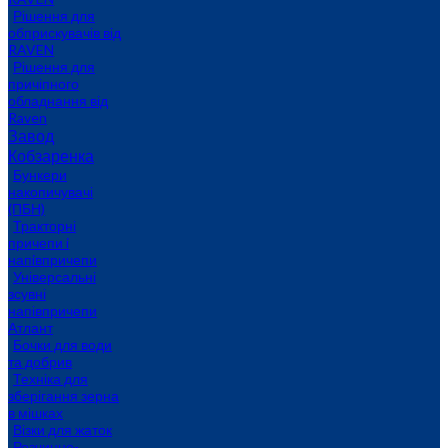
Рішення для
обприскувачів від
RAVEN
Рішення для
причіпного
обладнання від
Raven
Завод
Кобзаренка
Бункери
накопичувачі
(ПБН)
Тракторні
причепи i
напiвпричепи
Універсальні
зсувні
напівпричепи
Атлант
Бочки для води
та добрив
Техніка для
зберігання зерна
в мішках
Візки для жаток
Розчинно-