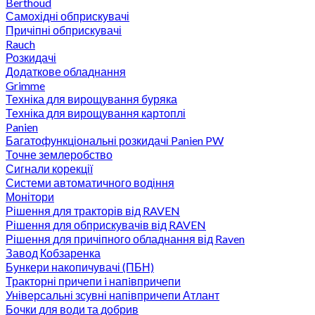
Berthoud
Самохідні обприскувачі
Причіпні обприскувачі
Rauch
Розкидачі
Додаткове обладнання
Grimme
Техніка для вирощування буряка
Техніка для вирощування картоплі
Panien
Багатофункціональні розкидачі Panien PW
Точне землеробство
Сигнали корекції
Системи автоматичного водіння
Монітори
Рішення для тракторів від RAVEN
Рішення для обприскувачів від RAVEN
Рішення для причіпного обладнання від Raven
Завод Кобзаренка
Бункери накопичувачі (ПБН)
Тракторні причепи i напiвпричепи
Універсальні зсувні напівпричепи Атлант
Бочки для води та добрив