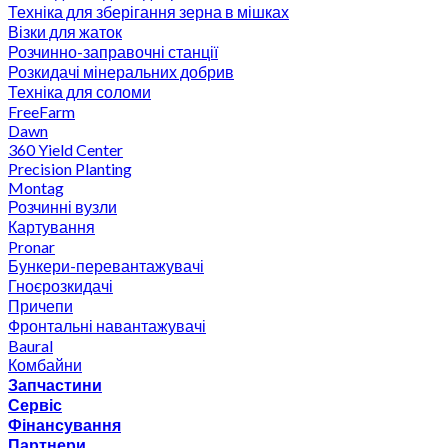
Техніка для зберігання зерна в мішках
Візки для жаток
Розчинно-заправочні станції
Розкидачі мінеральних добрив
Техніка для соломи
FreeFarm
Dawn
360 Yield Center
Precision Planting
Montag
Розчинні вузли
Картування
Pronar
Бункери-перевантажувачі
Гноєрозкидачі
Причепи
Фронтальні навантажувачі
Baural
Комбайни
Запчастини
Сервіс
Фінансування
Партнери