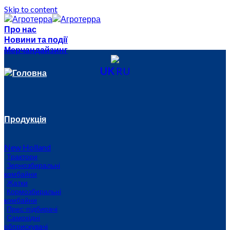
Skip to content
Про нас
Новини та події
Мерчандайзинг
UK
RU
Головна
Продукція
New Holland
Трактори
Зернозбиральні
комбайни
Жатки
Кормозбиральні
комбайни
Прес-підбирачі
Самохідні
обприскувачі