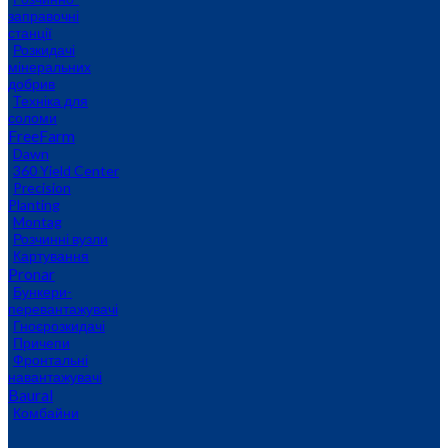
заправочні
станції
Розкидачі
мінеральних
добрив
Техніка для
соломи
FreeFarm
Dawn
360 Yield Center
Precision
Planting
Montag
Розчинні вузли
Картування
Pronar
Бункери-
перевантажувачі
Гноєрозкидачі
Причепи
Фронтальні
навантажувачі
Baural
Комбайни