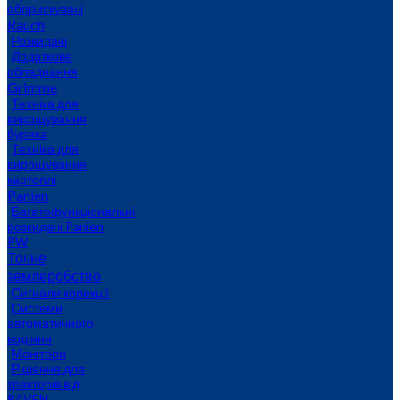
обприскувачі
Rauch
Розкидачі
Додаткове
обладнання
Grimme
Техніка для
вирощування
буряка
Техніка для
вирощування
картоплі
Panien
Багатофункціональні
розкидачі Panien
PW
Точне
землеробство
Сигнали корекції
Системи
автоматичного
водіння
Монітори
Рішення для
тракторів від
RAVEN