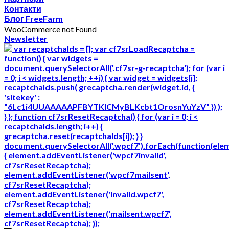
Контакти
Блог FreeFarm
WooCommerce not Found
Newsletter
var recaptchaIds = []; var cf7srLoadRecaptcha =
function() { var widgets =
document.querySelectorAll('.cf7sr-g-recaptcha'); for (var i
= 0; i < widgets.length; ++i) { var widget = widgets[i];
recaptchaIds.push( grecaptcha.render(widget.id, {
'sitekey' :
"6Lc1i4UUAAAAAPFBYTKICMyBLKcbt1OrosnYuYzV" }) );
} }; function cf7srResetRecaptcha() { for (var i = 0; i <
recaptchaIds.length; i++) {
grecaptcha.reset(recaptchaIds[i]); } }
document.querySelectorAll('.wpcf7').forEach(function(ele
{ element.addEventListener('wpcf7invalid',
cf7srResetRecaptcha);
element.addEventListener('wpcf7mailsent',
cf7srResetRecaptcha);
element.addEventListener('invalid.wpcf7',
cf7srResetRecaptcha);
element.addEventListener('mailsent.wpcf7',
cf7srResetRecaptcha); });