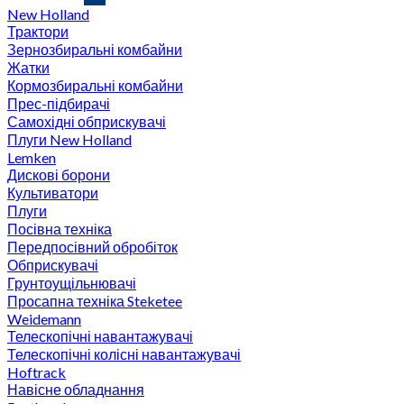
New Holland
Трактори
Зернозбиральні комбайни
Жатки
Кормозбиральні комбайни
Прес-підбирачі
Самохідні обприскувачі
Плуги New Holland
Lemken
Дискові борони
Культиватори
Плуги
Посівна техніка
Передпосівний обробіток
Обприскувачі
Грунтоущільнювачі
Просапна техніка Steketee
Weidemann
Телескопічні навантажувачі
Телескопічні колісні навантажувачі
Hoftrack
Навісне обладнання