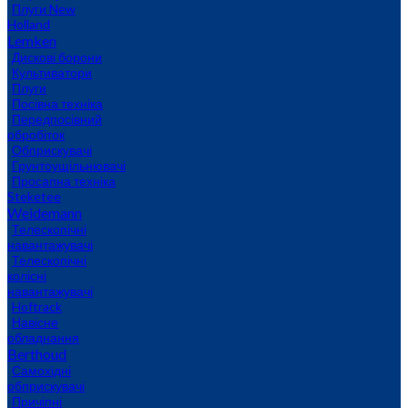
Плуги New
Holland
Lemken
Дискові борони
Культиватори
Плуги
Посівна техніка
Передпосівний
обробіток
Обприскувачі
Грунтоущільнювачі
Просапна техніка
Steketee
Weidemann
Телескопічні
навантажувачі
Телескопічні
колісні
навантажувачі
Hoftrack
Навісне
обладнання
Berthoud
Самохідні
обприскувачі
Причіпні