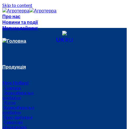
Skip to content
Про нас
Новини та події
Мерчандайзинг
UK
RU
Головна
Продукція
New Holland
Трактори
Зернозбиральні
комбайни
Жатки
Кормозбиральні
комбайни
Прес-підбирачі
Самохідні
обприскувачі