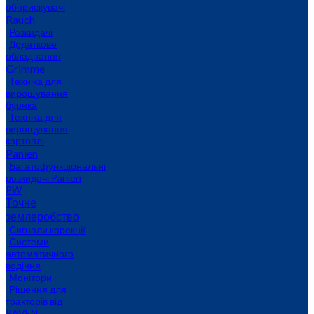
обприскувачі
Rauch
Розкидачі
Додаткове
обладнання
Grimme
Техніка для
вирощування
буряка
Техніка для
вирощування
картоплі
Panien
Багатофункціональні
розкидачі Panien
PW
Точне
землеробство
Сигнали корекції
Системи
автоматичного
водіння
Монітори
Рішення для
тракторів від
RAVEN