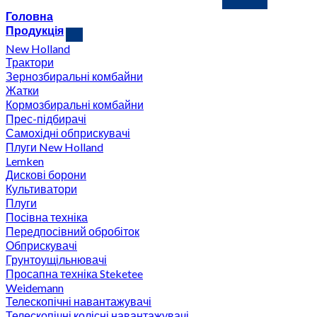
Головна
Продукція
New Holland
Трактори
Зернозбиральні комбайни
Жатки
Кормозбиральні комбайни
Прес-підбирачі
Самохідні обприскувачі
Плуги New Holland
Lemken
Дискові борони
Культиватори
Плуги
Посівна техніка
Передпосівний обробіток
Обприскувачі
Грунтоущільнювачі
Просапна техніка Steketee
Weidemann
Телескопічні навантажувачі
Телескопічні колісні навантажувачі