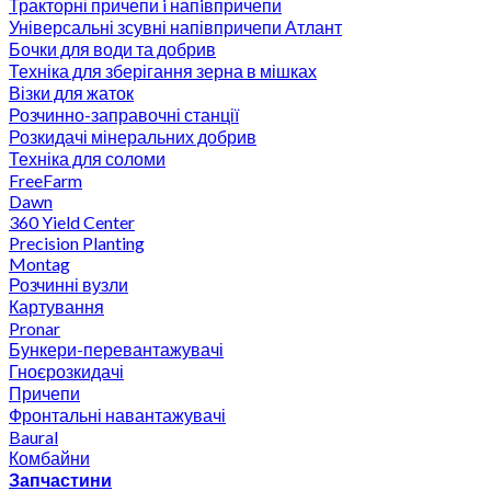
Тракторні причепи i напiвпричепи
Універсальні зсувні напівпричепи Атлант
Бочки для води та добрив
Техніка для зберігання зерна в мішках
Візки для жаток
Розчинно-заправочні станції
Розкидачі мінеральних добрив
Техніка для соломи
FreeFarm
Dawn
360 Yield Center
Precision Planting
Montag
Розчинні вузли
Картування
Pronar
Бункери-перевантажувачі
Гноєрозкидачі
Причепи
Фронтальні навантажувачі
Baural
Комбайни
Запчастини