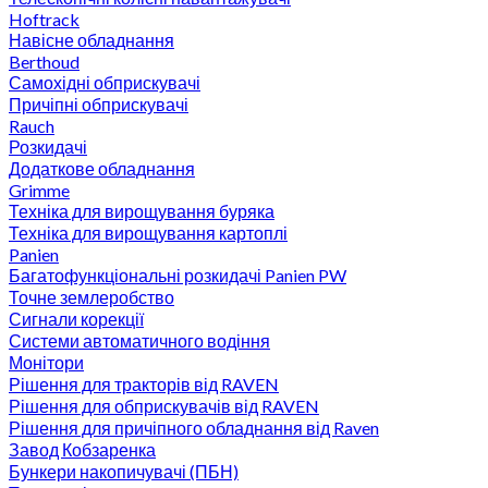
Hoftrack
Навісне обладнання
Berthoud
Самохідні обприскувачі
Причіпні обприскувачі
Rauch
Розкидачі
Додаткове обладнання
Grimme
Техніка для вирощування буряка
Техніка для вирощування картоплі
Panien
Багатофункціональні розкидачі Panien PW
Точне землеробство
Сигнали корекції
Системи автоматичного водіння
Монітори
Рішення для тракторів від RAVEN
Рішення для обприскувачів від RAVEN
Рішення для причіпного обладнання від Raven
Завод Кобзаренка
Бункери накопичувачі (ПБН)