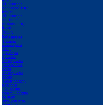
Рішення для
обприскувачів від
RAVEN
Рішення для
причіпного
обладнання від
Raven
Завод
Кобзаренка
Бункери
накопичувачі
(ПБН)
Тракторні
причепи i
напiвпричепи
Універсальні
зсувні
напівпричепи
Атлант
Бочки для води
та добрив
Техніка для
зберігання зерна
в мішках
Візки для жаток
Розчинно-