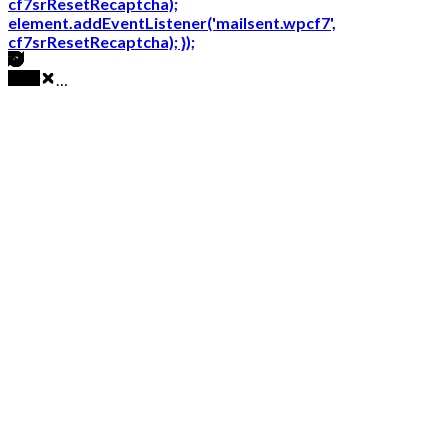
cf7srResetRecaptcha);
element.addEventListener('mailsent.wpcf7',
cf7srResetRecaptcha); });
…