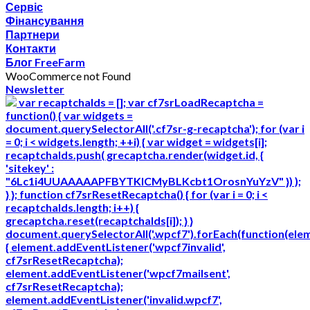
Сервіс
Фінансування
Партнери
Контакти
Блог FreeFarm
WooCommerce not Found
Newsletter
var recaptchaIds = []; var cf7srLoadRecaptcha =
function() { var widgets =
document.querySelectorAll('.cf7sr-g-recaptcha'); for (var i
= 0; i < widgets.length; ++i) { var widget = widgets[i];
recaptchaIds.push( grecaptcha.render(widget.id, {
'sitekey' :
"6Lc1i4UUAAAAAPFBYTKICMyBLKcbt1OrosnYuYzV" }) );
} }; function cf7srResetRecaptcha() { for (var i = 0; i <
recaptchaIds.length; i++) {
grecaptcha.reset(recaptchaIds[i]); } }
document.querySelectorAll('.wpcf7').forEach(function(ele
{ element.addEventListener('wpcf7invalid',
cf7srResetRecaptcha);
element.addEventListener('wpcf7mailsent',
cf7srResetRecaptcha);
element.addEventListener('invalid.wpcf7',