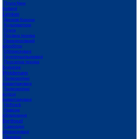
Плуги New
Holland
Lemken
Дискові борони
Культиватори
Плуги
Посівна техніка
Передпосівний
обробіток
Обприскувачі
Грунтоущільнювачі
Просапна техніка
Steketee
Weidemann
Телескопічні
навантажувачі
Телескопічні
колісні
навантажувачі
Hoftrack
Навісне
обладнання
Berthoud
Самохідні
обприскувачі
Причіпні