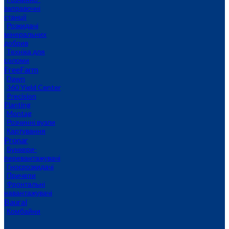
заправочні
станції
Розкидачі
мінеральних
добрив
Техніка для
соломи
FreeFarm
Dawn
360 Yield Center
Precision
Planting
Montag
Розчинні вузли
Картування
Pronar
Бункери-
перевантажувачі
Гноєрозкидачі
Причепи
Фронтальні
навантажувачі
Baural
Комбайни