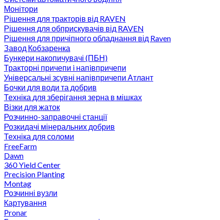
Монітори
Рішення для тракторів від RAVEN
Рішення для обприскувачів від RAVEN
Рішення для причіпного обладнання від Raven
Завод Кобзаренка
Бункери накопичувачі (ПБН)
Тракторні причепи i напiвпричепи
Універсальні зсувні напівпричепи Атлант
Бочки для води та добрив
Техніка для зберігання зерна в мішках
Візки для жаток
Розчинно-заправочні станції
Розкидачі мінеральних добрив
Техніка для соломи
FreeFarm
Dawn
360 Yield Center
Precision Planting
Montag
Розчинні вузли
Картування
Pronar