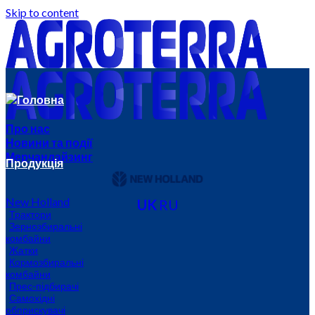
Skip to content
Головна
Про нас
Новини та події
Мерчандайзинг
Продукція
New Holland
UK
RU
Трактори
Зернозбиральні
комбайни
Жатки
Кормозбиральні
комбайни
Прес-підбирачі
Самохідні
обприскувачі