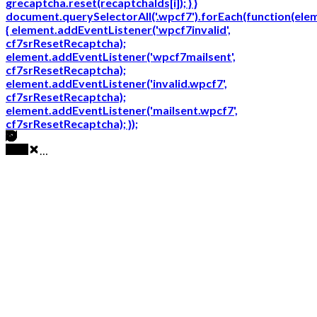
grecaptcha.reset(recaptchaIds[i]); } }
document.querySelectorAll('.wpcf7').forEach(function(ele
{ element.addEventListener('wpcf7invalid',
cf7srResetRecaptcha);
element.addEventListener('wpcf7mailsent',
cf7srResetRecaptcha);
element.addEventListener('invalid.wpcf7',
cf7srResetRecaptcha);
element.addEventListener('mailsent.wpcf7',
cf7srResetRecaptcha); });
…