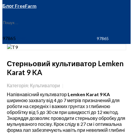
Блог FreeFarm
97865
Стерньовий культиватор Lemken
Karat 9 KA
Категорія: Культиватори
Напівнавісний культиватор
Lemken Karat 9 KA
шириною захвату від 4 до 7 метрів призначений для
роботи на середніх і важких грунтах з глибиною
обробітку від 5 до 30 см при швидкості до 12 км/год.
Знаряддя дозволяє проводити стерньову обробку для
мульчуваного посіву. Крок сліду в 27 см і оптимальна
форма лап забезпечують навіть при невеликій глибині