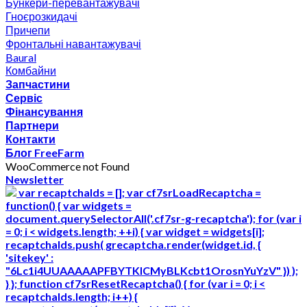
Бункери-перевантажувачі
Гноєрозкидачі
Причепи
Фронтальні навантажувачі
Baural
Комбайни
Запчастини
Сервіс
Фінансування
Партнери
Контакти
Блог FreeFarm
WooCommerce not Found
Newsletter
var recaptchaIds = []; var cf7srLoadRecaptcha =
function() { var widgets =
document.querySelectorAll('.cf7sr-g-recaptcha'); for (var i
= 0; i < widgets.length; ++i) { var widget = widgets[i];
recaptchaIds.push( grecaptcha.render(widget.id, {
'sitekey' :
"6Lc1i4UUAAAAAPFBYTKICMyBLKcbt1OrosnYuYzV" }) );
} }; function cf7srResetRecaptcha() { for (var i = 0; i <
recaptchaIds.length; i++) {