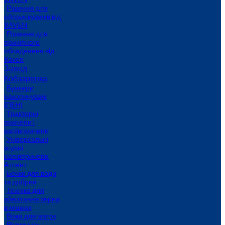
Рішення для
обприскувачів від
RAVEN
Рішення для
причіпного
обладнання від
Raven
Завод
Кобзаренка
Бункери
накопичувачі
(ПБН)
Тракторні
причепи i
напiвпричепи
Універсальні
зсувні
напівпричепи
Атлант
Бочки для води
та добрив
Техніка для
зберігання зерна
в мішках
Візки для жаток
Розчинно-