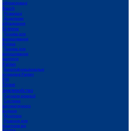
обприскувачі
Rauch
Розкидачі
Додаткове
обладнання
Grimme
Техніка для
вирощування
буряка
Техніка для
вирощування
картоплі
Panien
Багатофункціональні
розкидачі Panien
PW
Точне
землеробство
Сигнали корекції
Системи
автоматичного
водіння
Монітори
Рішення для
тракторів від
RAVEN