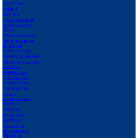
Плуги New
Holland
Lemken
Дискові борони
Культиватори
Плуги
Посівна техніка
Передпосівний
обробіток
Обприскувачі
Грунтоущільнювачі
Просапна техніка
Steketee
Weidemann
Телескопічні
навантажувачі
Телескопічні
колісні
навантажувачі
Hoftrack
Навісне
обладнання
Berthoud
Самохідні
обприскувачі
Причіпні