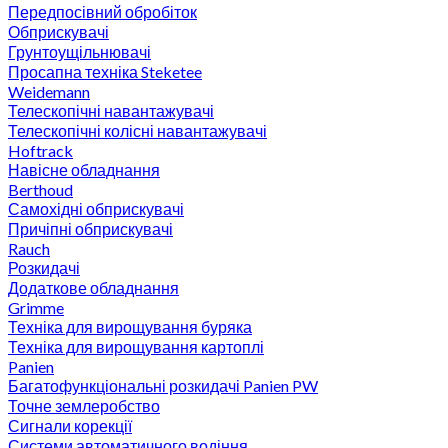
Передпосівний обробіток
Обприскувачі
Грунтоущільнювачі
Просапна техніка Steketee
Weidemann
Телескопічні навантажувачі
Телескопічні колісні навантажувачі
Hoftrack
Навісне обладнання
Berthoud
Самохідні обприскувачі
Причіпні обприскувачі
Rauch
Розкидачі
Додаткове обладнання
Grimme
Техніка для вирощування буряка
Техніка для вирощування картоплі
Panien
Багатофункціональні розкидачі Panien PW
Точне землеробство
Сигнали корекції
Системи автоматичного водіння