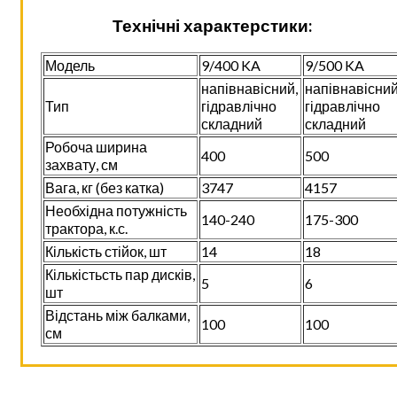
Технічні характерстики:
Модель
9/400 KA
9/500 KA
напівнавісний,
напівнавісний
Тип
гідравлічно
гідравлічно
складний
складний
Робоча ширина
400
500
захвату, см
Вага, кг (без катка)
3747
4157
Необхідна потужність
140-240
175-300
трактора, к.с.
Кількість стійок, шт
14
18
Кількістьсть пар дисків,
5
6
шт
Відстань між балками,
100
100
см