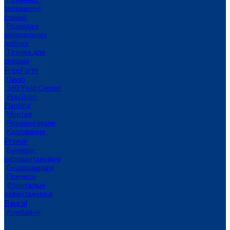
заправочні
станції
Розкидачі
мінеральних
добрив
Техніка для
соломи
FreeFarm
Dawn
360 Yield Center
Precision
Planting
Montag
Розчинні вузли
Картування
Pronar
Бункери-
перевантажувачі
Гноєрозкидачі
Причепи
Фронтальні
навантажувачі
Baural
Комбайни