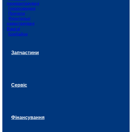
перевантажувачі
Гноєрозкидачі
Причепи
Фронтальні
навантажувачі
Baural
Комбайни
Запчастини
Сервіс
Фінансування