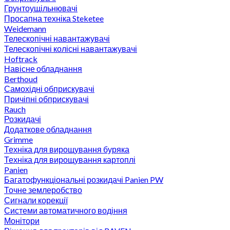
Грунтоущільнювачі
Просапна техніка Steketee
Weidemann
Телескопічні навантажувачі
Телескопічні колісні навантажувачі
Hoftrack
Навісне обладнання
Berthoud
Самохідні обприскувачі
Причіпні обприскувачі
Rauch
Розкидачі
Додаткове обладнання
Grimme
Техніка для вирощування буряка
Техніка для вирощування картоплі
Panien
Багатофункціональні розкидачі Panien PW
Точне землеробство
Сигнали корекції
Системи автоматичного водіння
Монітори