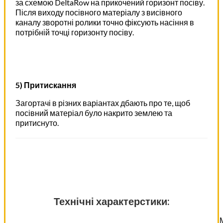
за схемою DeltaRow на прикочений горизонт посіву.
Після виходу посівного матеріалу з висівного
каналу зворотні ролики точно фіксують насіння в
потрібній точці горизонту посіву.
5) Притискання
Загортачі в різних варіантах дбають про те, щоб
посівний матеріал було накрито землею та
притиснуто.
Технічні характерстики: