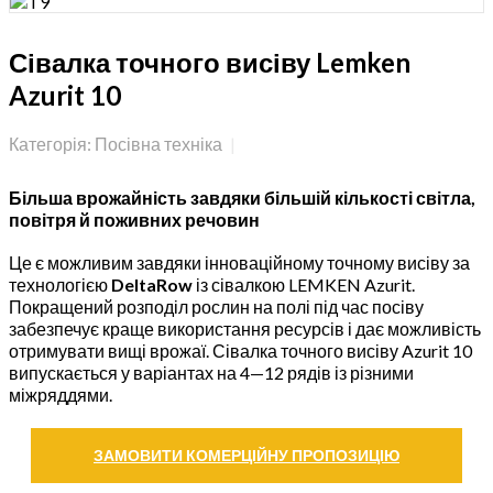
Сівалка точного висіву Lemken
Azurit 10
Категорія: Посівна техніка
Більша врожайність завдяки більшій кількості світла,
повітря й поживних речовин
Це є можливим завдяки інноваційному точному висіву за
технологією
DeltaRow
із сівалкою LEMKEN Azurit.
Покращений розподіл рослин на полі під час посіву
забезпечує краще використання ресурсів і дає можливість
отримувати вищі врожаї. Сівалка точного висіву Azurit 10
випускається у варіантах на 4—12 рядів із різними
міжряддями.
ЗАМОВИТИ КОМЕРЦІЙНУ ПРОПОЗИЦІЮ