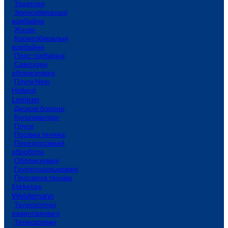
Трактори
Зернозбиральні
комбайни
Жатки
Кормозбиральні
комбайни
Прес-підбирачі
Самохідні
обприскувачі
Плуги New
Holland
Lemken
Дискові борони
Культиватори
Плуги
Посівна техніка
Передпосівний
обробіток
Обприскувачі
Грунтоущільнювачі
Просапна техніка
Steketee
Weidemann
Телескопічні
навантажувачі
Телескопічні