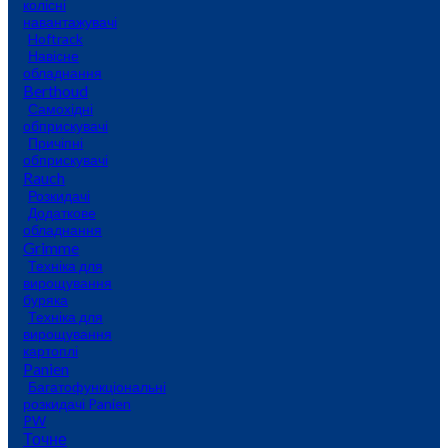
колісні
навантажувачі
Hoftrack
Навісне
обладнання
Berthoud
Самохідні
обприскувачі
Причіпні
обприскувачі
Rauch
Розкидачі
Додаткове
обладнання
Grimme
Техніка для
вирощування
буряка
Техніка для
вирощування
картоплі
Panien
Багатофункціональні
розкидачі Panien
PW
Точне