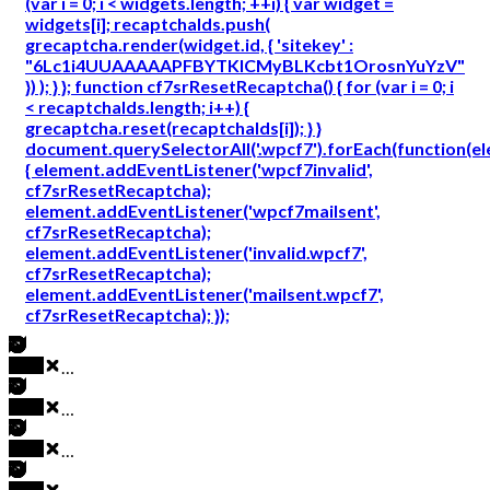
(var i = 0; i < widgets.length; ++i) { var widget =
widgets[i]; recaptchaIds.push(
grecaptcha.render(widget.id, { 'sitekey' :
"6Lc1i4UUAAAAAPFBYTKICMyBLKcbt1OrosnYuYzV"
}) ); } }; function cf7srResetRecaptcha() { for (var i = 0; i
< recaptchaIds.length; i++) {
grecaptcha.reset(recaptchaIds[i]); } }
document.querySelectorAll('.wpcf7').forEach(function(e
{ element.addEventListener('wpcf7invalid',
cf7srResetRecaptcha);
element.addEventListener('wpcf7mailsent',
cf7srResetRecaptcha);
element.addEventListener('invalid.wpcf7',
cf7srResetRecaptcha);
element.addEventListener('mailsent.wpcf7',
cf7srResetRecaptcha); });
…
…
…