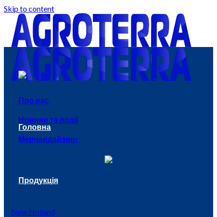
Skip to content
Про нас
Новини та події
Головна
Мерчандайзинг
Продукція
New Holland