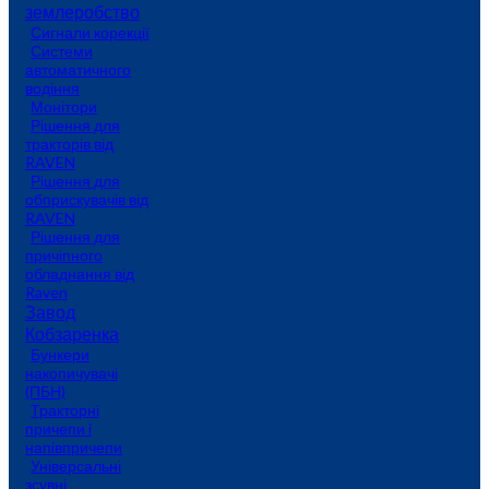
землеробство
Сигнали корекції
Системи
автоматичного
водіння
Монітори
Рішення для
тракторів від
RAVEN
Рішення для
обприскувачів від
RAVEN
Рішення для
причіпного
обладнання від
Raven
Завод
Кобзаренка
Бункери
накопичувачі
(ПБН)
Тракторні
причепи i
напiвпричепи
Універсальні
зсувні