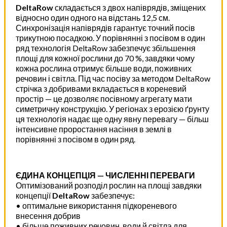
DeltaRow
складається з двох напіврядів, зміщених
відносно один одного на відстань 12,5 см.
Синхронізація напіврядів гарантує точний посів
трикутною посадкою. У порівнянні з посівом в один
ряд технологія DeltaRow забезпечує збільшення
площі для кожної рослини до 70 %, завдяки чому
кожна рослина отримує більше води, поживних
речовин і світла. Під час посіву за методом DeltaRow
стрічка з добривами вкладається в кореневий
простір — це дозволяє посівному агрегату мати
симетричну конструкцію. У регіонах з ерозією ґрунту
ця технологія надає ще одну явну перевагу — більш
інтенсивне проростання насіння в землі в
порівнянні з посівом в один ряд.
ЄДИНА КОНЦЕПЦІЯ — ЧИСЛЕННІ ПЕРЕВАГИ
Оптимізований розподіл рослин на площі завдяки
концепції
DeltaRow
забезпечує:
• оптимальне використання підкореневого
внесення добрив
• більше поживних речовин, води й світла для