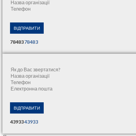
78483
43933