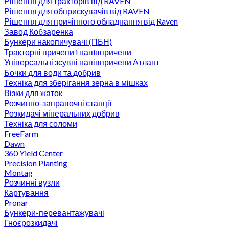
Рішення для тракторів від RAVEN
Рішення для обприскувачів від RAVEN
Рішення для причіпного обладнання від Raven
Завод Кобзаренка
Бункери накопичувачі (ПБН)
Тракторні причепи i напiвпричепи
Універсальні зсувні напівпричепи Атлант
Бочки для води та добрив
Техніка для зберігання зерна в мішках
Візки для жаток
Розчинно-заправочні станції
Розкидачі мінеральних добрив
Техніка для соломи
FreeFarm
Dawn
360 Yield Center
Precision Planting
Montag
Розчинні вузли
Картування
Pronar
Бункери-перевантажувачі
Гноєрозкидачі