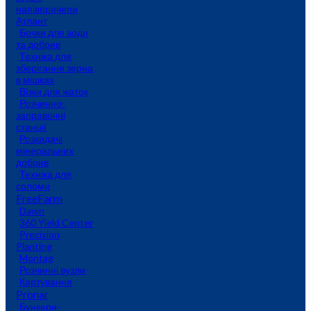
напівпричепи
Атлант
Бочки для води
та добрив
Техніка для
зберігання зерна
в мішках
Візки для жаток
Розчинно-
заправочні
станції
Розкидачі
мінеральних
добрив
Техніка для
соломи
FreeFarm
Dawn
360 Yield Center
Precision
Planting
Montag
Розчинні вузли
Картування
Pronar
Бункери-