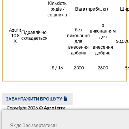
Кількість
рядів /
Вага (прибл., кг)
Шир
сошників
з
без
Azurit
виконанням
Гідравлічно
10 8
виконання
для
складається
K
для
50,0
70
внесення
внесення
добрив
добрив
8 / 16
2300
2600
5
ЗАВАНТАЖИТИ БРОШУРУ
Copyright 2026 ©
Agroterra