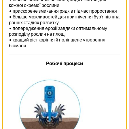
кожної окремої рослини
• прискорене змикання рядків під час проростання
• більше можливостей для пригнічення бур’янів пна
ранніх стадіях розвитку
• попередження ерозії завдяки оптимальному
розподілу рослин на площі
• кращий ріст коріння й поліпшене утворення
біомаси.
Робочі процеси