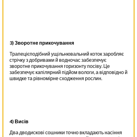
3) Зворотне прикочування
Трапецієподібний ущільнювальний коток заробляє
стрічку з добривами й водночас забезпечує
зворотне прикочування горизонту посіву. Це
забезпечує капілярний підйом вологи, а відповідно й
швидке та рівномірне сходження рослин.
4) Висів
Два дводискові сошники точно вкладають насіння