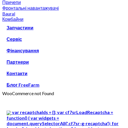
Причепи
Фронтальні навантажувачі
Baural
Комбайни
Запчастини
Сервіс
Фінансування
Партнери
Контакти
Блог FreeFarm
WooCommerce not Found
var recaptchaIds = []; var cf7srLoadRecaptcha =
function() { var widgets =
document.querySelectorAll('.cf7sr-g-recaptcha'); for