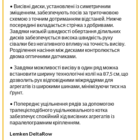
• Висівні диски, установлені із симетричним
зміщенням, забезпечують посів за триточковою
схемою з точним дотриманням відстаней. Нижче
посередині вкладається стрічка з добривами.
Завдяки низькій швидкості обертання ділильних
дисків забезпечується висока швидкість руху
сівалки без негативного впливу на точність висіву.
Розділення насіння між дисками контролюється
двома оптичними датчиками.
• Завдяки можливості висіву в один ряд можна
встановити ширину технологічні колії на 87,5 см, що
дозволить рух відповідними міжряддями для
агрегатів із широкими шинами, мінімізуючи тиск на
ґрунт.
• Попереднє ущільнення рядів за допомогою
трапецієподібного ущільнювального котка
забезпечує спокійний хід висівних агрегатів із
паралелограмним кріпленням.
Lemken DeltaRow