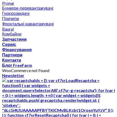
Pronar
Бункери-перевантажувачі
Гноєрозкидачі
Причепи
Фронтальні навантажувачі
Baural
Комбайни
Запчастини
Сервіс
Фінансування
Партнери
Контакти
Блог FreeFarm
WooCommerce not Found
Newsletter
var recaptchaIds = []; var cf7srLoadRecaptcha =
function() { var widgets =
document.querySelectorAll('.cf7sr-g-recaptcha'); for (var i
= 0; i < widgets.length; ++i) { var widget = widgets[i];
recaptchaIds.push( grecaptcha.render(widget.id, {
'sitekey' :
"6Lc1i4UUAAAAAPFBYTKICMyBLKcbt1OrosnYuYzV" }) );
} }; function cf7srResetRecaptcha() { for (var i = 0; i <