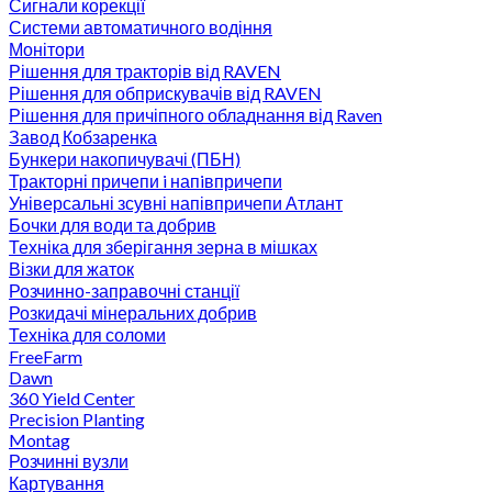
Сигнали корекції
Системи автоматичного водіння
Монітори
Рішення для тракторів від RAVEN
Рішення для обприскувачів від RAVEN
Рішення для причіпного обладнання від Raven
Завод Кобзаренка
Бункери накопичувачі (ПБН)
Тракторні причепи i напiвпричепи
Універсальні зсувні напівпричепи Атлант
Бочки для води та добрив
Техніка для зберігання зерна в мішках
Візки для жаток
Розчинно-заправочні станції
Розкидачі мінеральних добрив
Техніка для соломи
FreeFarm
Dawn
360 Yield Center
Precision Planting
Montag
Розчинні вузли
Картування