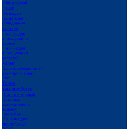
обприскувачі
Rauch
Розкидачі
Додаткове
обладнання
Grimme
Техніка для
вирощування
буряка
Техніка для
вирощування
картоплі
Panien
Багатофункціональні
розкидачі Panien
PW
Точне
землеробство
Сигнали корекції
Системи
автоматичного
водіння
Монітори
Рішення для
тракторів від
RAVEN