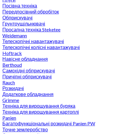
Посівна техніка
Передпосівний обробіток
Обприскувачі
Грунтоущільнювачі
Просапна техніка Steketee
Weidemann
Телескопічні навантажувачі
Телескопічні колісні навантажувачі
Hoftrack
Навісне обладнання
Berthoud
Самохідні обприскувачі
Причіпні обприскувачі
Rauch
Розкидачі
Додаткове обладнання
Grimme
Техніка для вирощування буряка
Техніка для вирощування картоплі
Panien
Багатофункціональні розкидачі Panien PW
Точне землеробство