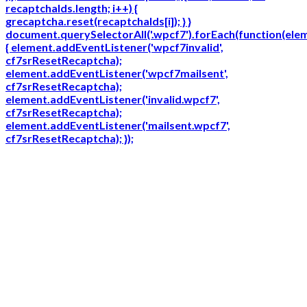
recaptchaIds.length; i++) {
grecaptcha.reset(recaptchaIds[i]); } }
document.querySelectorAll('.wpcf7').forEach(function(ele
{ element.addEventListener('wpcf7invalid',
cf7srResetRecaptcha);
element.addEventListener('wpcf7mailsent',
cf7srResetRecaptcha);
element.addEventListener('invalid.wpcf7',
cf7srResetRecaptcha);
element.addEventListener('mailsent.wpcf7',
cf7srResetRecaptcha); });