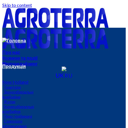
Skip to content
Головна
Про нас
Новини та події
Мерчандайзинг
Продукція
UK
RU
New Holland
Трактори
Зернозбиральні
комбайни
Жатки
Кормозбиральні
комбайни
Прес-підбирачі
Самохідні
обприскувачі