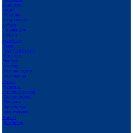
заправочні
станції
Розкидачі
мінеральних
добрив
Техніка для
соломи
FreeFarm
Dawn
360 Yield Center
Precision
Planting
Montag
Розчинні вузли
Картування
Pronar
Бункери-
перевантажувачі
Гноєрозкидачі
Причепи
Фронтальні
навантажувачі
Baural
Комбайни