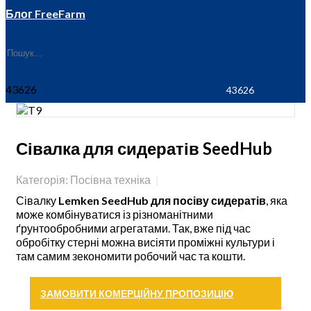
Блог FreeFarm
43626
Сівалка для сидератів SeedHub
Категорія: Посівна техніка
Сівалку
Lemken SeedHub для посіву сидератів
, яка
може комбінуватися із різноманітними
ґрунтообробними агрегатами. Так, вже під час
обробітку стерні можна висіяти проміжні культури і
там самим зекономити робочий час та кошти.
ЗАМОВИТИ КОМЕРЦІЙНУ ПРОПОЗИЦІЮ