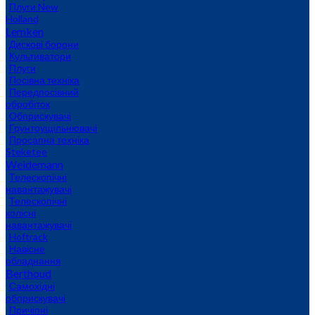
Плуги New
Holland
Lemken
Дискові борони
Культиватори
Плуги
Посівна техніка
Передпосівний
обробіток
Обприскувачі
Грунтоущільнювачі
Просапна техніка
Steketee
Weidemann
Телескопічні
навантажувачі
Телескопічні
колісні
навантажувачі
Hoftrack
Навісне
обладнання
Berthoud
Самохідні
обприскувачі
Причіпні