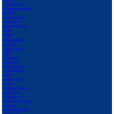
Рішення для
обприскувачів від
RAVEN
Рішення для
причіпного
обладнання від
Raven
Завод
Кобзаренка
Бункери
накопичувачі
(ПБН)
Тракторні
причепи i
напiвпричепи
Універсальні
зсувні
напівпричепи
Атлант
Бочки для води
та добрив
Техніка для
зберігання зерна
в мішках
Візки для жаток
Розчинно-