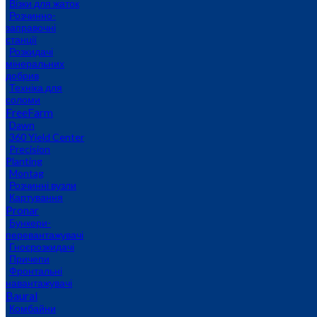
Візки для жаток
Розчинно-
заправочні
станції
Розкидачі
мінеральних
добрив
Техніка для
соломи
FreeFarm
Dawn
360 Yield Center
Precision
Planting
Montag
Розчинні вузли
Картування
Pronar
Бункери-
перевантажувачі
Гноєрозкидачі
Причепи
Фронтальні
навантажувачі
Baural
Комбайни