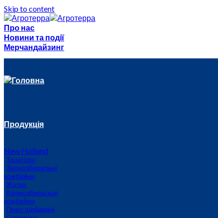
Skip to content
Про нас
Новини та події
Мерчандайзинг
Головна
Продукція
New Holland
Трактори
Зернозбиральні
комбайни
Жатки
Кормозбиральні
комбайни
Прес-підбирачі
Самохідні