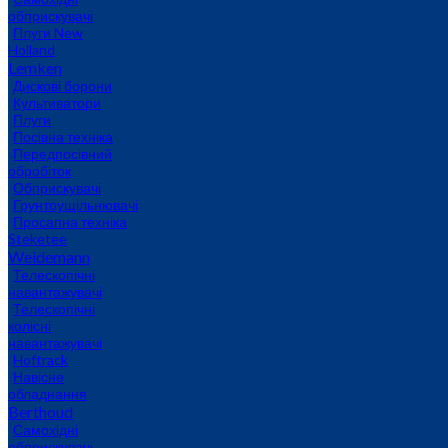
обприскувачі
Плуги New
Holland
Lemken
Дискові борони
Культиватори
Плуги
Посівна техніка
Передпосівний
обробіток
Обприскувачі
Грунтоущільнювачі
Просапна техніка
Steketee
Weidemann
Телескопічні
навантажувачі
Телескопічні
колісні
навантажувачі
Hoftrack
Навісне
обладнання
Berthoud
Самохідні
обприскувачі