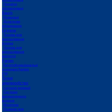
Причіпні
обприскувачі
Rauch
Розкидачі
Додаткове
обладнання
Grimme
Техніка для
вирощування
буряка
Техніка для
вирощування
картоплі
Panien
Багатофункціональні
розкидачі Panien
PW
Точне
землеробство
Сигнали корекції
Системи
автоматичного
водіння
Монітори
Рішення для