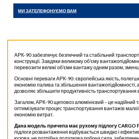
МИ ЗАТЕЛЕФОНУЄМО ВАМ
АРК-90 забезпечує безпечний та стабільний транспорт
конструкції. Завдяки великому об’єму вантажопідйомно
перевозити великі об’єми вантажу одним разом, зменшу
Основні переваги АРК-90: європейська якість, полегшен
економію палива та збільшення вантажопідйомності, а
дозволяє збільшити продуктивність транспортування 
Загалом, АРК-90 щеповоз алюмінієвий – це надійний 
оптимізувати процес транспортування вантажів малої щ
економію витрат.
Дана модель причепа має рухому підлогу CARGO 
підлоги розвантаження відбувається швидко і ефектив
кузова, не потрібна додаткова робоча сила, забезпечен