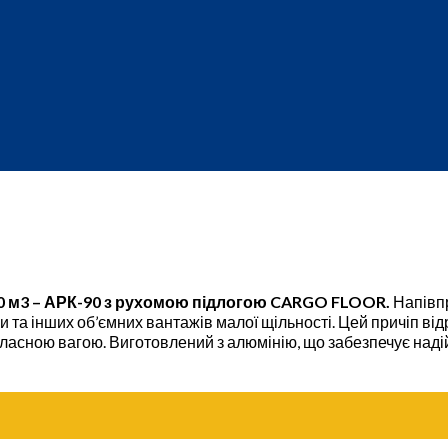
0 м3 – АРК-90 з рухомою підлогою CARGO FLOOR.
Напівп
 та інших об’ємних вантажів малої щільності. Цей причіп відр
асною вагою. Виготовлений з алюмінію, що забезпечує надійн