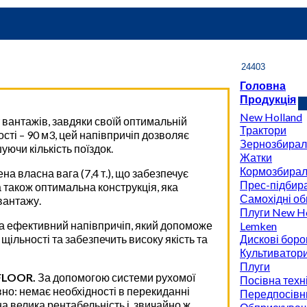
Головна
Продукція
New Holland
 вантажів, завдяки своїй оптимальній
Трактори
сті – 90 м3, цей напівпричіп дозволяє
Зернозбирал
ючи кількість поїздок.
Жатки
Кормозбирал
а власна вага (7,4 т.), що забезпечує
Прес-підбира
 також оптимальна конструкція, яка
Самохідні об
вантажу.
Плуги New Ho
та ефективний напівпричіп, який допоможе
Lemken
ільності та забезпечить високу якість та
Дискові боро
Культиватор
Плуги
FLOOR.
За допомогою системи рухомої
Посівна техн
но: немає необхідності в перекиданні
Передпосівн
а велика рентабельність і, звичайно ж,