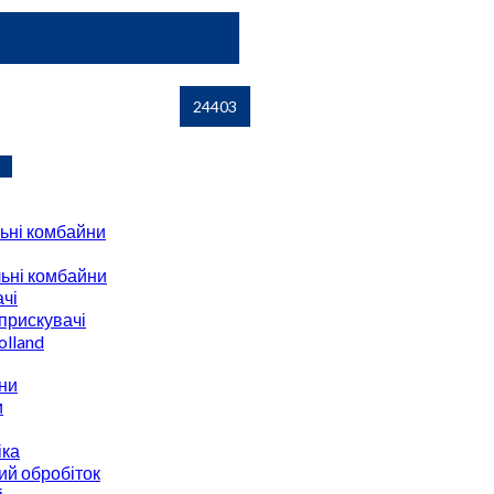
ьні комбайни
ьні комбайни
чі
прискувачі
lland
ни
и
іка
ий обробіток