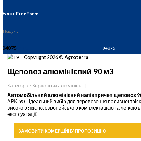
Блог FreeFarm
84875
Copyright 2026 ©
Agroterra
Щеповоз алюмінієвий 90 м3
Категорія: Зерновози алюмінієві
Автомобільний алюмінієвий напівпричеп щеповоз 9
АРК-90 – ідеальний вибір для перевезення паливної тріски
високою якістю, європейською комплектацією та легкою вл
експлуатації.
ЗАМОВИТИ КОМЕРЦІЙНУ ПРОПОЗИЦІЮ