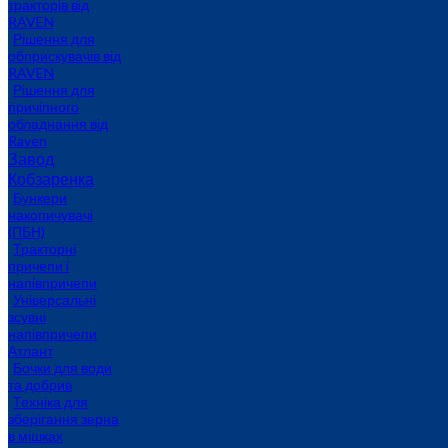
тракторів від
RAVEN
Рішення для
обприскувачів від
RAVEN
Рішення для
причіпного
обладнання від
Raven
Завод
Кобзаренка
Бункери
накопичувачі
(ПБН)
Тракторні
причепи i
напiвпричепи
Універсальні
зсувні
напівпричепи
Атлант
Бочки для води
та добрив
Техніка для
зберігання зерна
в мішках