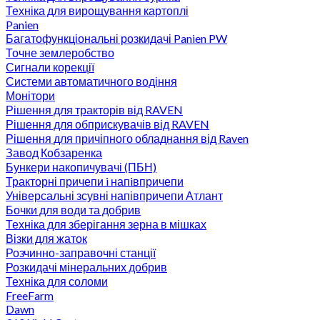
Техніка для вирощування картоплі
Panien
Багатофункціональні розкидачі Panien PW
Точне землеробство
Сигнали корекції
Системи автоматичного водіння
Монітори
Рішення для тракторів від RAVEN
Рішення для обприскувачів від RAVEN
Рішення для причіпного обладнання від Raven
Завод Кобзаренка
Бункери накопичувачі (ПБН)
Тракторні причепи i напiвпричепи
Універсальні зсувні напівпричепи Атлант
Бочки для води та добрив
Техніка для зберігання зерна в мішках
Візки для жаток
Розчинно-заправочні станції
Розкидачі мінеральних добрив
Техніка для соломи
FreeFarm
Dawn