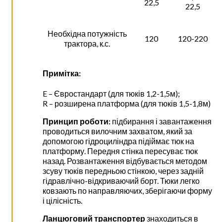
22,5
22,5
Необхідна потужність
120
120-220
трактора, к.с.
Примітка:
E – Євростандарт (для тюків 1,2-1,5м);
R – розширена платформа (для тюків 1,5-1,8м)
Принцип роботи:
підбирання і завантаження
проводиться вилочним захватом, який за
допомогою гідроциліндра підіймає тюк на
платформу. Передня стінка пересуває тюк
назад. Розвантаження відбувається методом
зсуву тюків передньою стінкою, через задній
гідравлічно-відкриваючий борт. Тюки легко
ковзають по направляючих, зберігаючи форму
і цілісність.
Ланцюговий транспортер
знаходиться в