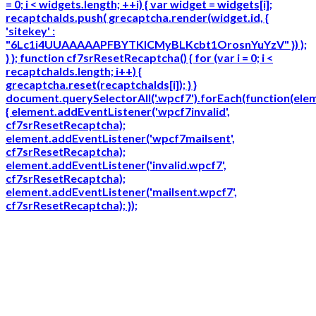
= 0; i < widgets.length; ++i) { var widget = widgets[i];
recaptchaIds.push( grecaptcha.render(widget.id, {
'sitekey' :
"6Lc1i4UUAAAAAPFBYTKICMyBLKcbt1OrosnYuYzV" }) );
} }; function cf7srResetRecaptcha() { for (var i = 0; i <
recaptchaIds.length; i++) {
grecaptcha.reset(recaptchaIds[i]); } }
document.querySelectorAll('.wpcf7').forEach(function(ele
{ element.addEventListener('wpcf7invalid',
cf7srResetRecaptcha);
element.addEventListener('wpcf7mailsent',
cf7srResetRecaptcha);
element.addEventListener('invalid.wpcf7',
cf7srResetRecaptcha);
element.addEventListener('mailsent.wpcf7',
cf7srResetRecaptcha); });