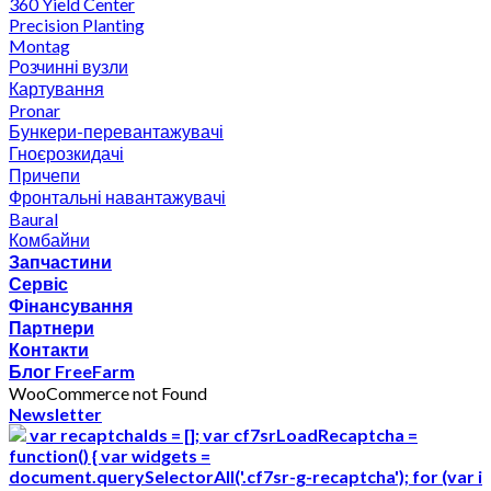
360 Yield Center
Precision Planting
Montag
Розчинні вузли
Картування
Pronar
Бункери-перевантажувачі
Гноєрозкидачі
Причепи
Фронтальні навантажувачі
Baural
Комбайни
Запчастини
Сервіс
Фінансування
Партнери
Контакти
Блог FreeFarm
WooCommerce not Found
Newsletter
var recaptchaIds = []; var cf7srLoadRecaptcha =
function() { var widgets =
document.querySelectorAll('.cf7sr-g-recaptcha'); for (var i