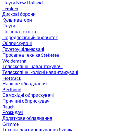
Плуги New Holland
Lemken
Дискові борони
Культиватори
Плуги
Посівна техніка
Передпосівний обробіток
Обприскувачі
Грунтоущільнювачі
Просапна техніка Steketee
Weidemann
Телескопічні навантажувачі
Телескопічні колісні навантажувачі
Hoftrack
Навісне обладнання
Berthoud
Самохідні обприскувачі
Причіпні обприскувачі
Rauch
Розкидачі
Додаткове обладнання
Grimme
Техніка для вирощування буряка