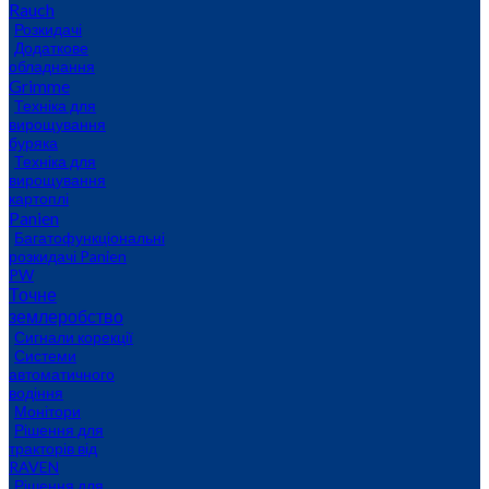
Rauch
Розкидачі
Додаткове
обладнання
Grimme
Техніка для
вирощування
буряка
Техніка для
вирощування
картоплі
Panien
Багатофункціональні
розкидачі Panien
PW
Точне
землеробство
Сигнали корекції
Системи
автоматичного
водіння
Монітори
Рішення для
тракторів від
RAVEN
Рішення для