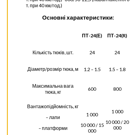
т. при 40 км/год.)
Основні характеристики:
ПТ-24(Е)
ПТ-24(R)
Кількість тюків, шт.
24
24
Діаметр/розмір тюка, м
1.2 – 1.5
1.5 – 1.8
Максимальна вага
600
800
тюка, кг
Вантажопідйомність, кг
1 000
1 000
– лапи
10 000 / 20
10 000 / 15
000
– платформи
000