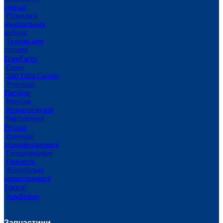
станції
Розкидачі
мінеральних
добрив
Техніка для
соломи
FreeFarm
Dawn
360 Yield Center
Precision
Planting
Montag
Розчинні вузли
Картування
Pronar
Бункери-
перевантажувачі
Гноєрозкидачі
Причепи
Фронтальні
навантажувачі
Baural
Комбайни
Запчастини