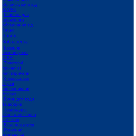
обприскувачів від
RAVEN
Рішення для
причіпного
обладнання від
Raven
Завод
Кобзаренка
Бункери
накопичувачі
(ПБН)
Тракторні
причепи i
напiвпричепи
Універсальні
зсувні
напівпричепи
Атлант
Бочки для води
та добрив
Техніка для
зберігання зерна
в мішках
Візки для жаток
Розчинно-
заправочні