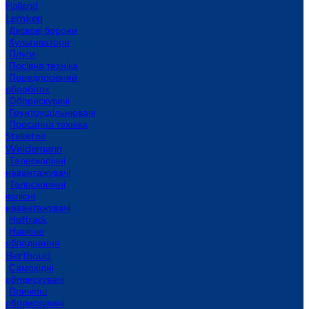
Holland
Lemken
Дискові борони
Культиватори
Плуги
Посівна техніка
Передпосівний
обробіток
Обприскувачі
Грунтоущільнювачі
Просапна техніка
Steketee
Weidemann
Телескопічні
навантажувачі
Телескопічні
колісні
навантажувачі
Hoftrack
Навісне
обладнання
Berthoud
Самохідні
обприскувачі
Причіпні
обприскувачі