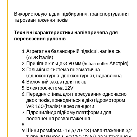
Використовують для підбирання, транспортування
та розвантаження тюків
Технічні характеристики напівпричепа для
перевезення рулонів
Агрегат на балансирній підвісці, напіввісь
(ADR Італія)
Причіпне кільце Ø 90 мм (Scharmuller Австрія)
Гальмівна система пневматична
(одноконтурна, двохконтурна), гідравлічна
Вилочний захват для тюків
Електросистема 12V
Передня стінка, для пересування одночасно
двох тюків, приводиться в дію гідромотором
WR 160 (Італія) через ланцюги
Гідроциліндр підйому платформи для
полегшення розвантаження
Шини розміром:- 16,5/70-18 (навантаження 3,2
т. при 40 км/год.)- 600/50-22,5 (навантаження 6