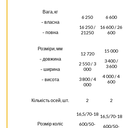
Вага, кг
6 250
6 600
– власна
16 250 /
16 600 / 26
– повна
21250
600
Розміри, мм
15 000
12 720
– довжина
3 400 /
2 550 / 3
3 600
– ширина
000
4 000 / 4
3 800 / 4
– висота
600
000
Кількість осей, шт.
2
2
16,5/70-18
16,5/70-18
Розмір коліс
600/50-
600/50-