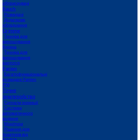
обприскувачі
Rauch
Розкидачі
Додаткове
обладнання
Grimme
Техніка для
вирощування
буряка
Техніка для
вирощування
картоплі
Panien
Багатофункціональні
розкидачі Panien
PW
Точне
землеробство
Сигнали корекції
Системи
автоматичного
водіння
Монітори
Рішення для
тракторів від
RAVEN