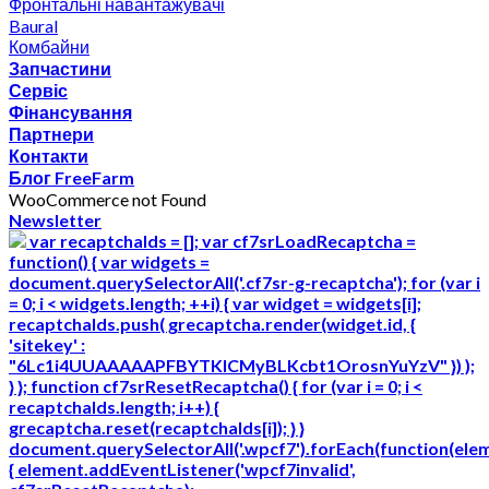
Фронтальні навантажувачі
Baural
Комбайни
Запчастини
Сервіс
Фінансування
Партнери
Контакти
Блог FreeFarm
WooCommerce not Found
Newsletter
var recaptchaIds = []; var cf7srLoadRecaptcha =
function() { var widgets =
document.querySelectorAll('.cf7sr-g-recaptcha'); for (var i
= 0; i < widgets.length; ++i) { var widget = widgets[i];
recaptchaIds.push( grecaptcha.render(widget.id, {
'sitekey' :
"6Lc1i4UUAAAAAPFBYTKICMyBLKcbt1OrosnYuYzV" }) );
} }; function cf7srResetRecaptcha() { for (var i = 0; i <
recaptchaIds.length; i++) {
grecaptcha.reset(recaptchaIds[i]); } }
document.querySelectorAll('.wpcf7').forEach(function(ele
{ element.addEventListener('wpcf7invalid',