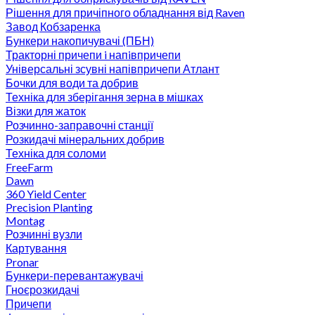
Рішення для причіпного обладнання від Raven
Завод Кобзаренка
Бункери накопичувачі (ПБН)
Тракторні причепи i напiвпричепи
Універсальні зсувні напівпричепи Атлант
Бочки для води та добрив
Техніка для зберігання зерна в мішках
Візки для жаток
Розчинно-заправочні станції
Розкидачі мінеральних добрив
Техніка для соломи
FreeFarm
Dawn
360 Yield Center
Precision Planting
Montag
Розчинні вузли
Картування
Pronar
Бункери-перевантажувачі
Гноєрозкидачі
Причепи