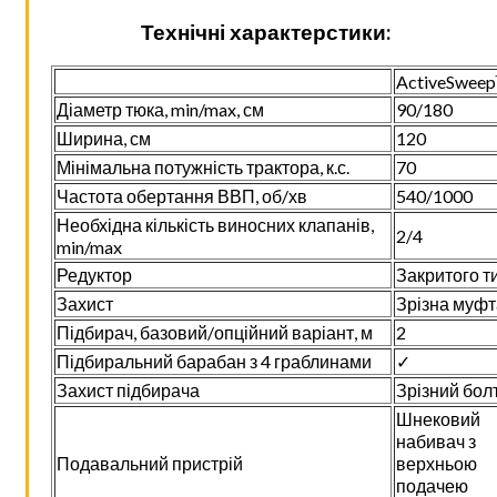
Технічні характерстики:
ActiveSwee
Діаметр тюка, min/max, см
90/180
Ширина, см
120
Мінімальна потужність трактора, к.с.
70
Частота обертання ВВП, об/хв
540/1000
Необхідна кількість виносних клапанів,
2/4
min/max
Редуктор
Закритого т
Захист
Зрізна муфт
Підбирач, базовий/опційний варіант, м
2
Підбиральний барабан з 4 граблинами
✓
Захист підбирача
Зрізний бол
Шнековий
набивач з
Подавальний пристрій
верхньою
подачею