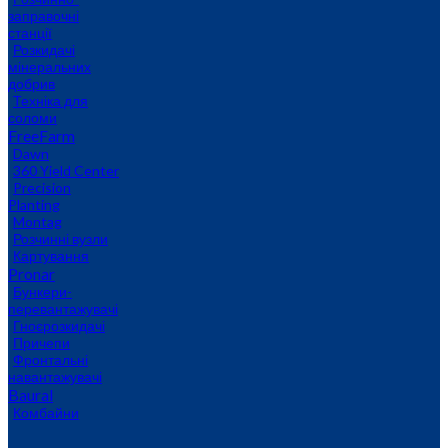
заправочні
станції
Розкидачі
мінеральних
добрив
Техніка для
соломи
FreeFarm
Dawn
360 Yield Center
Precision
Planting
Montag
Розчинні вузли
Картування
Pronar
Бункери-
перевантажувачі
Гноєрозкидачі
Причепи
Фронтальні
навантажувачі
Baural
Комбайни