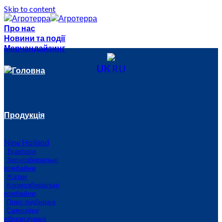
Skip to content
Про нас
Новини та події
Мерчандайзинг
UK
RU
Головна
Продукція
New Holland
Трактори
Зернозбиральні
комбайни
Жатки
Кормозбиральні
комбайни
Прес-підбирачі
Самохідні
обприскувачі