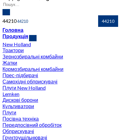
44210
Головна
Продукція
New Holland
Трактори
Зернозбиральні комбайни
Жатки
Кормозбиральні комбайни
Прес-підбирачі
Самохідні обприскувачі
Плуги New Holland
Lemken
Дискові борони
Культиватори
Плуги
Посівна техніка
Передпосівний обробіток
Обприскувачі
Грунтоущільнювачі