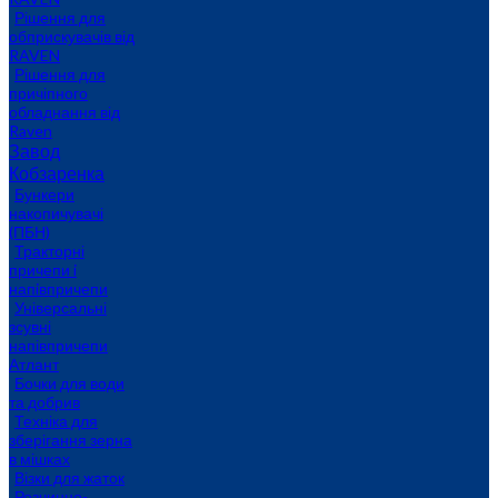
Рішення для
обприскувачів від
RAVEN
Рішення для
причіпного
обладнання від
Raven
Завод
Кобзаренка
Бункери
накопичувачі
(ПБН)
Тракторні
причепи i
напiвпричепи
Універсальні
зсувні
напівпричепи
Атлант
Бочки для води
та добрив
Техніка для
зберігання зерна
в мішках
Візки для жаток
Розчинно-