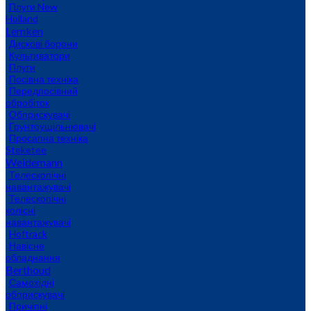
Плуги New
Holland
Lemken
Дискові борони
Культиватори
Плуги
Посівна техніка
Передпосівний
обробіток
Обприскувачі
Грунтоущільнювачі
Просапна техніка
Steketee
Weidemann
Телескопічні
навантажувачі
Телескопічні
колісні
навантажувачі
Hoftrack
Навісне
обладнання
Berthoud
Самохідні
обприскувачі
Причіпні