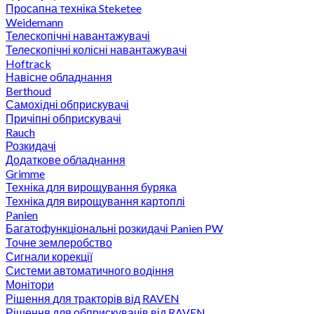
Просапна техніка Steketee
Weidemann
Телескопічні навантажувачі
Телескопічні колісні навантажувачі
Hoftrack
Навісне обладнання
Berthoud
Самохідні обприскувачі
Причіпні обприскувачі
Rauch
Розкидачі
Додаткове обладнання
Grimme
Техніка для вирощування буряка
Техніка для вирощування картоплі
Panien
Багатофункціональні розкидачі Panien PW
Точне землеробство
Сигнали корекції
Системи автоматичного водіння
Монітори
Рішення для тракторів від RAVEN
Рішення для обприскувачів від RAVEN