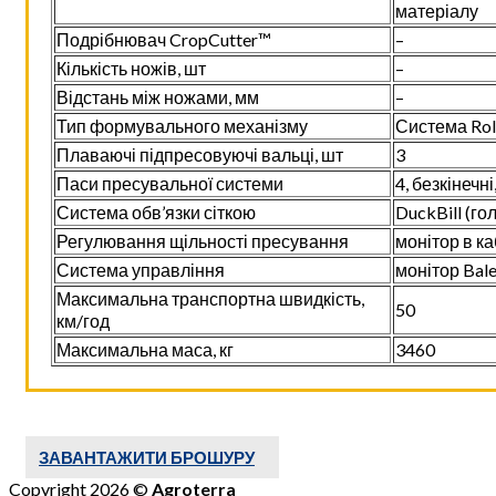
матеріалу
Подрібнювач CropCutter™
–
Кількість ножів, шт
–
Відстань між ножами, мм
–
Тип формувального механізму
Система Rol
Плаваючі підпресовуючі вальці, шт
3
Паси пресувальної системи
4, безкінечн
Система обв’язки сіткою
DuckBill (го
Регулювання щільності пресування
монітор в ка
Система управління
монітор Bal
Максимальна транспортна швидкість,
50
км/год
Максимальна маса, кг
3460
ЗАВАНТАЖИТИ БРОШУРУ
Copyright 2026 ©
Agroterra