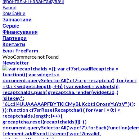
Фронтальні навантажувачі
Baural
Комбайни
Запчастини
Сервіс
Фінансування
Партнери
Контакти
Блог FreeFarm
WooCommerce not Found
Newsletter
var recaptchaIds = []; var cf7srLoadRecaptcha =
function() { var widgets =
document.querySelectorAll('.cf7sr-g-recaptcha'); for (var i
= 0; i < widgets.length; ++i) { var widget = widgets[i];
recaptchaIds.push( grecaptcha.render(widget.id, {
'sitekey' :
"6Lc1i4UUAAAAAPFBYTKICMyBLKcbt1OrosnYuYzV" }) );
} }; function cf7srResetRecaptcha() { for (var i = 0; i <
recaptchaIds.length; i++) {
grecaptcha.reset(recaptchaIds[i]); } }
document.querySelectorAll('.wpcf7').forEach(function(ele
{ element.addEventListener('wpcf7invalid',