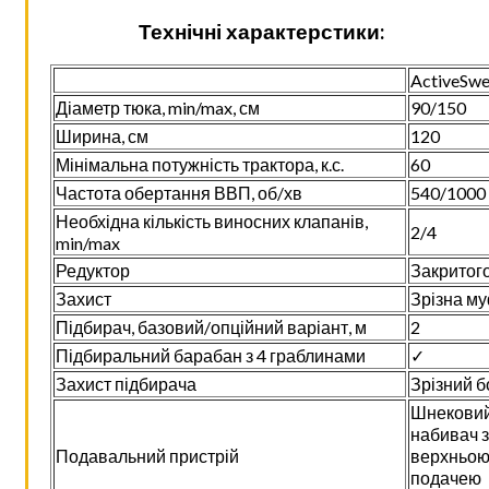
Технічні характерстики:
ActiveSw
Діаметр тюка, min/max, см
90/150
Ширина, см
120
Мінімальна потужність трактора, к.с.
60
Частота обертання ВВП, об/хв
540/1000
Необхідна кількість виносних клапанів,
2/4
min/max
Редуктор
Закритого
Захист
Зрізна м
Підбирач, базовий/опційний варіант, м
2
Підбиральний барабан з 4 граблинами
✓
Захист підбирача
Зрізний б
Шнекови
набивач з
Подавальний пристрій
верхньо
подачею