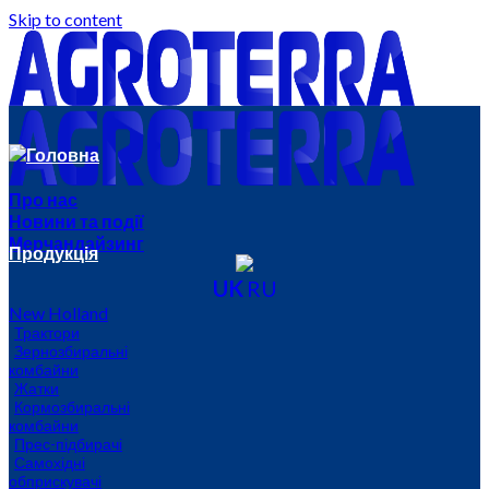
Skip to content
Головна
Про нас
Новини та події
Мерчандайзинг
Продукція
UK
RU
New Holland
Трактори
Зернозбиральні
комбайни
Жатки
Кормозбиральні
комбайни
Прес-підбирачі
Самохідні
обприскувачі