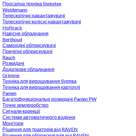
Просапна техніка Steketee
Weidemann
Телескопічні навантажувачі
Телескопічні колісні навантажувачі
Hoftrack
Навісне обладнання
Berthoud
Самохідні обприскувачі
Причіпні обприскувачі
Rauch
Розкидачі
Додаткове обладнання
Grimme
Техніка для вирощування буряка
Техніка для вирощування картоплі
Panien
Багатофункціональні розкидачі Panien PW
Точне землеробство
Сигнали корекції
Системи автоматичного водіння
Монітори
Рішення для тракторів від RAVEN
Рішення для обприскувачів від RAVEN