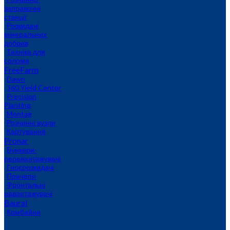
заправочні
станції
Розкидачі
мінеральних
добрив
Техніка для
соломи
FreeFarm
Dawn
360 Yield Center
Precision
Planting
Montag
Розчинні вузли
Картування
Pronar
Бункери-
перевантажувачі
Гноєрозкидачі
Причепи
Фронтальні
навантажувачі
Baural
Комбайни