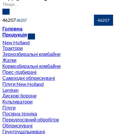
46207
Головна
Продукція
New Holland
Трактори
Зернозбиральні комбайни
Жатки
Кормозбиральні комбайни
Прес-підбирачі
Самохідні обприскувачі
Плуги New Holland
Lemken
Дискові борони
Культиватори
Плуги
Посівна техніка
Передпосівний обробіток
Обприскувачі
Грунтоущільнювачі