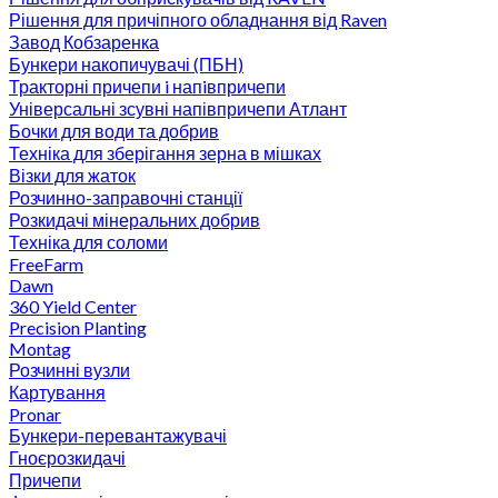
Рішення для причіпного обладнання від Raven
Завод Кобзаренка
Бункери накопичувачі (ПБН)
Тракторні причепи i напiвпричепи
Універсальні зсувні напівпричепи Атлант
Бочки для води та добрив
Техніка для зберігання зерна в мішках
Візки для жаток
Розчинно-заправочні станції
Розкидачі мінеральних добрив
Техніка для соломи
FreeFarm
Dawn
360 Yield Center
Precision Planting
Montag
Розчинні вузли
Картування
Pronar
Бункери-перевантажувачі
Гноєрозкидачі
Причепи