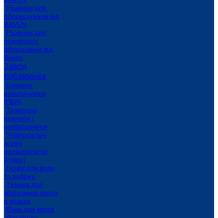
Рішення для
обприскувачів від
RAVEN
Рішення для
причіпного
обладнання від
Raven
Завод
Кобзаренка
Бункери
накопичувачі
(ПБН)
Тракторні
причепи i
напiвпричепи
Універсальні
зсувні
напівпричепи
Атлант
Бочки для води
та добрив
Техніка для
зберігання зерна
в мішках
Візки для жаток
Розчинно-