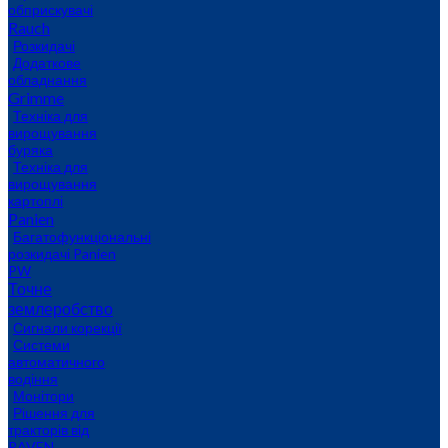
обприскувачі
Rauch
Розкидачі
Додаткове
обладнання
Grimme
Техніка для
вирощування
буряка
Техніка для
вирощування
картоплі
Panien
Багатофункціональні
розкидачі Panien
PW
Точне
землеробство
Сигнали корекції
Системи
автоматичного
водіння
Монітори
Рішення для
тракторів від
RAVEN