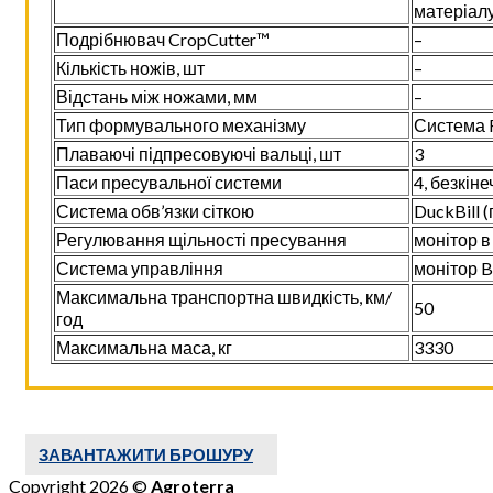
матеріал
Подрібнювач CropCutter™
–
Кількість ножів, шт
–
Відстань між ножами, мм
–
Тип формувального механізму
Система R
Плаваючі підпресовуючі вальці, шт
3
Паси пресувальної системи
4, безкін
Система обв’язки сіткою
DuckBill 
Регулювання щільності пресування
монітор в
Система управління
монітор B
Максимальна транспортна швидкість, км/
50
год
Максимальна маса, кг
3330
ЗАВАНТАЖИТИ БРОШУРУ
Copyright 2026 ©
Agroterra