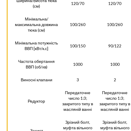
Ширина/Висота тюка
120/70
120/70
(см)
Мінімальна/
максимальна довжина
100/260
100/260
тюка (см)
Мінімальна потужність
100/150
90/122
ВВП [кВт/к.с]
Частота обертання
1000
1000
ВВП (об/хв)
Виносні клапани
3
2
Передаточне
Передаточне
число 1:3;
число 1:3;
Редуктор
закритого типу в
закритого типу в
масляній ванні
масляній ванні
Зрізний болт,
Зрізний болт,
муфта вільного
муфта вільного
Захист