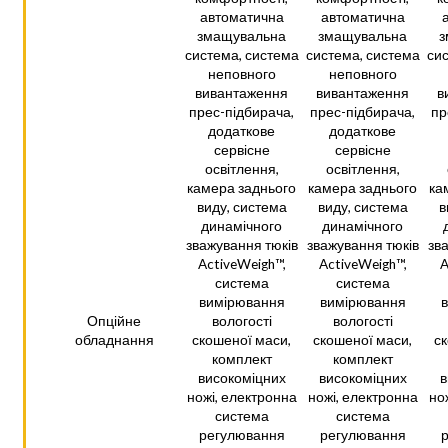
автоматична
автоматична
змащувальна
змащувальна
з
система, система
система, система
сис
неповного
неповного
вивантаження
вивантаження
в
прес-підбирача,
прес-підбирача,
пр
додаткове
додаткове
сервісне
сервісне
освітлення,
освітлення,
камера заднього
камера заднього
ка
виду, система
виду, система
в
динамічного
динамічного
зважування тюків
зважування тюків
зв
ActiveWeigh™,
ActiveWeigh™,
A
система
система
вимірювання
вимірювання
Опційне
вологості
вологості
обладнання
скошеної маси,
скошеної маси,
с
комплект
комплект
високоміцних
високоміцних
в
ножі, електронна
ножі, електронна
но
система
система
регулювання
регулювання