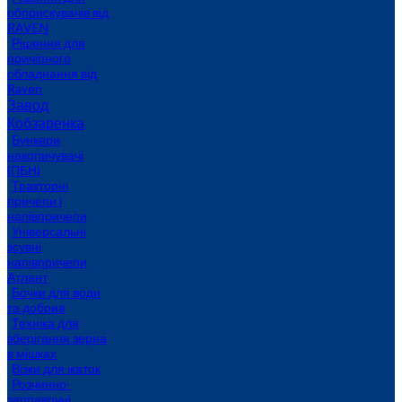
обприскувачів від
RAVEN
Рішення для
причіпного
обладнання від
Raven
Завод
Кобзаренка
Бункери
накопичувачі
(ПБН)
Тракторні
причепи i
напiвпричепи
Універсальні
зсувні
напівпричепи
Атлант
Бочки для води
та добрив
Техніка для
зберігання зерна
в мішках
Візки для жаток
Розчинно-
заправочні