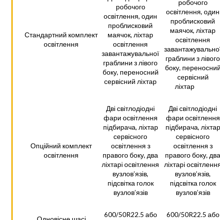
робочого
робочого
освітлення, один
освітлення, один
проблисковий
проблисковий
маячок, ліхтар
Стандартний комплект
маячок, ліхтар
освітлення
освітлення
освітлення
завантажувально
завантажувальної
граблини з лівого
граблини з лівого
боку, переносни
боку, переносний
сервісний
сервісний ліхтар
ліхтар
Дві світлодіодні
Дві світлодіодні
фари освітлення
фари освітлення
підбирача, ліхтар
підбирача, ліхта
сервісного
сервісного
Опційний комплект
освітлення з
освітлення з
освітлення
правого боку, два
правого боку, дв
ліхтарі освітлення
ліхтарі освітленн
вузлов’язів,
вузлов’язів,
підсвітка голок
підсвітка голок
вузлов’язів
вузлов’язів
600/50R22.5 або
600/50R22.5 або
Одновісне шасі