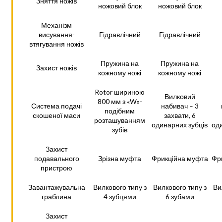
Зняття ножів
ножовий блок
ножовий блок
Механізм
висування-
Гідравлічний
Гідравлічний
втягування ножів
Пружина на
Пружина на
Захист ножів
кожному ножі
кожному ножі
Rotor шириною
Вилковий
800 мм з «W»-
Система подачі
набивач – 3
подібним
скошеної маси
захвати, 6
розташуванням
одинарних зубців
од
зубів
Захист
подавального
Зрізна муфта
Фрикційна муфта
Фр
пристрою
Завантажувальна
Вилкового типу з
Вилкового типу з
Ви
граблина
4 зубцями
6 зубами
Захист