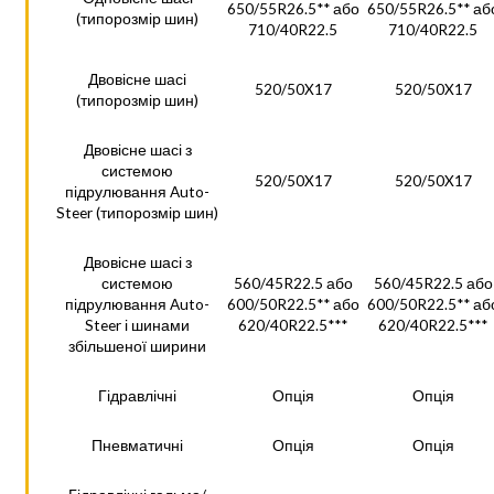
650/55R26.5** або
650/55R26.5** аб
(типорозмір шин)
710/40R22.5
710/40R22.5
Двовісне шасі
520/50X17
520/50X17
(типорозмір шин)
Двовісне шасі з
системою
520/50X17
520/50X17
підрулювання Auto-
Steer (типорозмір шин)
Двовісне шасі з
системою
560/45R22.5 або
560/45R22.5 або
підрулювання Auto-
600/50R22.5** або
600/50R22.5** аб
Steer і шинами
620/40R22.5***
620/40R22.5***
збільшеної ширини
Гідравлічні
Опція
Опція
Пневматичні
Опція
Опція