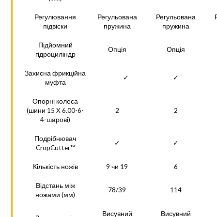
Регулювання
Регульована
Регульована
підвіски
пружина
пружина
Підйомний
Опція
Опція
гідроциліндр
Захисна фрикційна
✓
✓
муфта
Опорні колеса
(шини 15 X 6.00-6-
2
2
4-шарові)
Подрібнювач
✓
✓
CropCutter™
Кількість ножів
9 чи 19
6
Відстань між
78/39
114
ножами (мм)
Висувний
Висувний