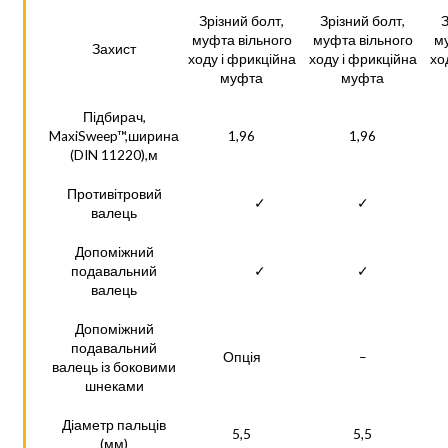
Зрізний болт,
Зрізний болт,
З
муфта вільного
муфта вільного
му
Захист
ходу і фрикційна
ходу і фрикційна
хо
муфта
муфта
Підбирач,
MaxiSweep™,ширина
1,96
1,96
(DIN 11220),м
Противітровий
✓
✓
валець
Допоміжний
подавальний
✓
✓
валець
Допоміжний
подавальний
Опція
–
валець із боковими
шнеками
Діаметр пальців
5,5
5,5
(мм)