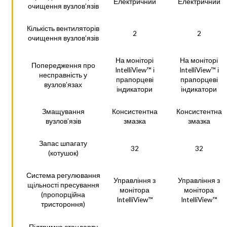
Електричний
Електричний
очищення вузлов’язів
Кількість вентиляторів
2
2
очищення вузлов’язів
На моніторі
На моніторі
Попередження про
IntelliView™ і
IntelliView™ і
несправність у
прапорцеві
прапорцеві
вузлов’язах
індикатори
індикатори
Змащування
Консистентна
Консистентна
вузлов’язів
змазка
змазка
Запас шпагату
32
32
(котушок)
Система регулювання
Управління з
Управління з
щільності пресування
монітора
монітора
(пропорційна
IntelliView™
IntelliView™
тристороння)