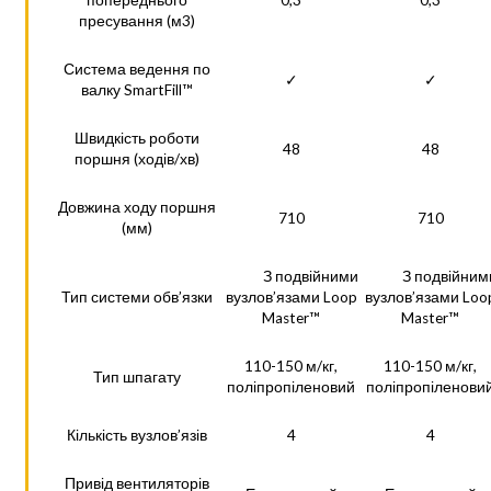
попереднього
0,3
0,3
пресування (м3)
Система ведення по
✓
✓
валку SmartFill™
Швидкість роботи
48
48
поршня (ходів/хв)
Довжина ходу поршня
710
710
(мм)
З подвійними
З подвійним
Тип системи обв’язки
вузлов’язами Loop
вузлов’язами Loo
Master™
Master™
110-150 м/кг,
110-150 м/кг,
Тип шпагату
поліпропіленовий
поліпропіленови
Кількість вузлов’язів
4
4
Привід вентиляторів