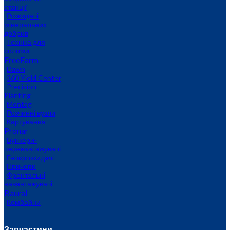
станції
Розкидачі
мінеральних
добрив
Техніка для
соломи
FreeFarm
Dawn
360 Yield Center
Precision
Planting
Montag
Розчинні вузли
Картування
Pronar
Бункери-
перевантажувачі
Гноєрозкидачі
Причепи
Фронтальні
навантажувачі
Baural
Комбайни
Запчастини