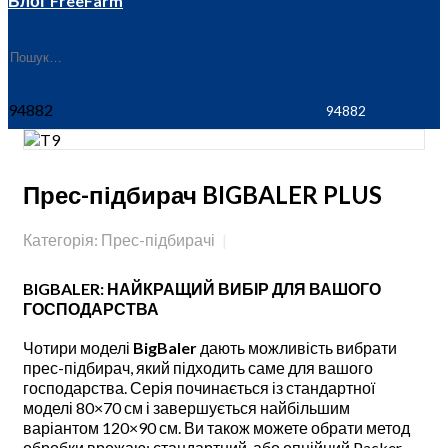
Блог FreeFarm
94882
Прес-підбирач BIGBALER PLUS
Категорія: Прес-підбирачі
BIGBALER: НАЙКРАЩИЙ ВИБІР ДЛЯ ВАШОГО
ГОСПОДАРСТВА
Чотири моделі
BigBaler
дають можливість вибрати
прес-підбирач, який підходить саме для вашого
господарства. Серія починається із стандартної
моделі 80×70 см і завершується найбільшим
варіантом 120×90 см. Ви також можете обрати метод
обробки врожаю: стандартний, або опційний Packer