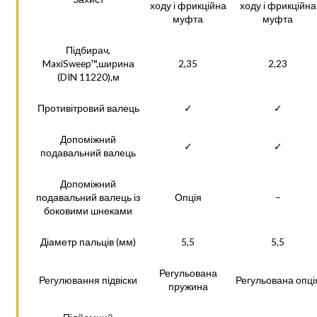
ходу і фрикційна
ходу і фрикційна
муфта
муфта
Підбирач,
MaxiSweep™,ширина
2,35
2,23
(DIN 11220),м
Противітровий валець
✓
✓
Допоміжний
✓
✓
подавальний валець
Допоміжний
подавальний валець із
Опція
–
боковими шнеками
Діаметр пальців (мм)
5,5
5,5
Регульована
Регулювання підвіски
Регульована опці
пружина