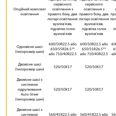
сервісного
сервісного
Опційний комплект
освітлення з
освітлення з
освітлення
правого боку, два
правого боку, два
пра
ліхтарі освітлення
ліхтарі освітлення
ліх
вузлов’язів,
вузлов’язів,
підсвітка голок
підсвітка голок
п
вузлов’язів
вузлов’язів
600/50R22.5 або
600/50R22.5 або
60
Одновісне шасі
650/55R26.5**
650/55R26.5**
6
(типорозмір шин)
або 710/40R22.5
або 710/40R22.5
аб
Двовісне шасі
520/50X17
520/50X17
(типорозмір шин)
Двовісне шасі з
системою
підрулювання
520/50X17
520/50X17
Auto-Steer
(типорозмір шин)
Двовісне шасі з
системою
560/45R22.5 або
560/45R22.5 або
56