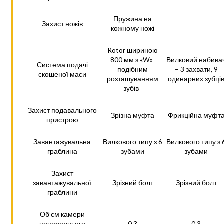
Пружина на
Захист ножів
–
кожному ножі
Rotor шириною
800 мм з «W»-
Вилковий набива
Система подачі
подібним
– 3 захвати, 9
скошеної маси
розташуванням
одинарних зубці
зубів
Захист подавального
Зрізна муфта
Фрикційна муфт
пристрою
Завантажувальна
Вилкового типу з 6
Вилкового типу з 
граблина
зубами
зубами
Захист
завантажувальної
Зрізний болт
Зрізний болт
граблини
Об’єм камери