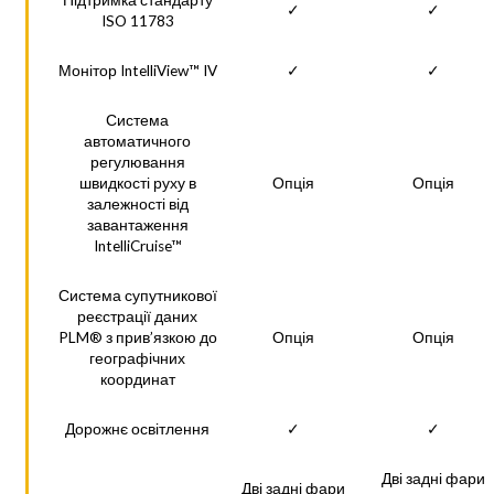
Підтримка стандарту
✓
✓
ISO 11783
Монітор IntelliView™ IV
✓
✓
Система
автоматичного
регулювання
швидкості руху в
Опція
Опція
залежності від
завантаження
IntelliCruise™
Система супутникової
реєстрації даних
PLM® з прив’язкою до
Опція
Опція
географічних
координат
Дорожнє освітлення
✓
✓
Дві задні фари
Дві задні фари