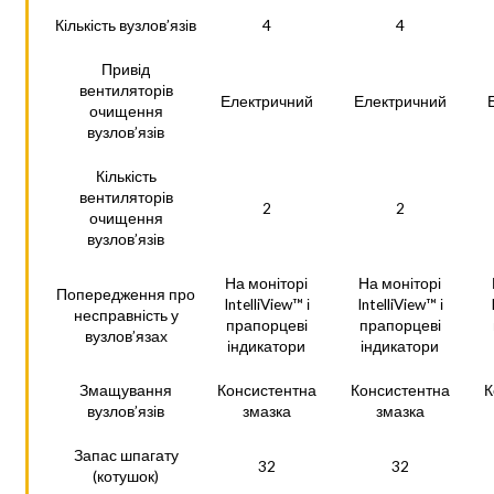
Кількість вузлов’язів
4
4
Привід
вентиляторів
Електричний
Електричний
очищення
вузлов’язів
Кількість
вентиляторів
2
2
очищення
вузлов’язів
На моніторі
На моніторі
Попередження про
IntelliView™ і
IntelliView™ і
несправність у
прапорцеві
прапорцеві
вузлов’язах
індикатори
індикатори
Змащування
Консистентна
Консистентна
К
вузлов’язів
змазка
змазка
Запас шпагату
32
32
(котушок)