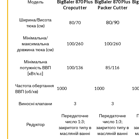
BigBaler 870 Plus
BigBaler 870 Plus
Big
Модель
Cropcutter
Packer Cutter
Ширина/Висота
80/90
80/70
тюка (см)
Мінімальна/
максимальна
100/260
100/260
довжина тюка (см)
Мінімальна
потужність ВВП
100/136
85/116
[кВт/к.с]
Частота обертання
1000
1000
10
ВВП (об/хв)
Виносні клапани
3
3
Передаточне
Передаточне
П
число 1:3;
число 1:3;
Редуктор
закритого типу в
закритого типу в
за
масляній ванні
масляній ванні
м