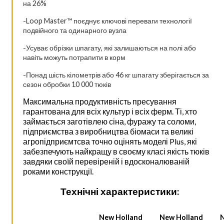
на 26%
-Loop Master™ поєднує ключові переваги технології
подвійного та одинарного вузла
-Усуває обрізки шпагату, які залишаються на полі або
навіть можуть потрапити в корм
-Понад шість кілометрів або 46 кг шпагату зберігається за
сезон обробки 10 000 тюків
Максимальна продуктивність пресування
гарантована для всіх культур і всіх ферм. Ті, хто
займається заготівлею сіна, фуражу та соломи,
підприємства з виробництва біомаси та великі
агропідприємтсва точно оцінять моделі Plus, які
забезпечують найкращу в своєму класі якість тюків
завдяки своїй перевіреній і вдосконалюваній
роками конструкції.
Технічні характеристики:
New Holland
New Holland
N