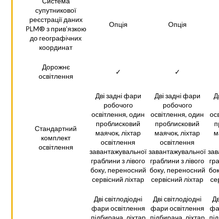
Система
супутникової
реєстрації даних
Опція
Опція
PLM® з прив’язкою
до географічних
координат
Дорожнє
✓
✓
освітлення
Дві задні фари
Дві задні фари
Д
робочого
робочого
освітлення, один
освітлення, один
ос
проблисковий
проблисковий
п
Стандартний
маячок, ліхтар
маячок, ліхтар
м
комплект
освітлення
освітлення
освітлення
завантажувальної
завантажувальної
зав
граблини з лівого
граблини з лівого
гра
боку, переносний
боку, переносний
бок
сервісний ліхтар
сервісний ліхтар
се
Дві світлодіодні
Дві світлодіодні
Дв
фари освітлення
фари освітлення
фа
підбирача, ліхтар
підбирача, ліхтар
під