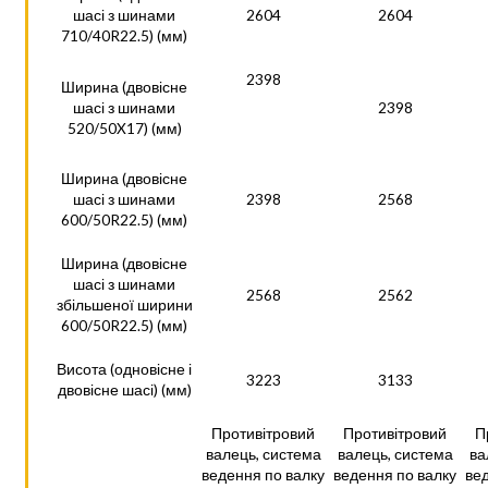
шасі з шинами
2604
2604
710/40R22.5) (мм)
2398
Ширина (двовісне
шасі з шинами
2398
520/50X17) (мм)
Ширина (двовісне
шасі з шинами
2398
2568
600/50R22.5) (мм)
Ширина (двовісне
шасі з шинами
2568
2562
збільшеної ширини
600/50R22.5) (мм)
Висота (одновісне і
3223
3133
двовісне шасі) (мм)
Противітровий
Противітровий
П
валець, система
валець, система
ва
ведення по валку
ведення по валку
ве