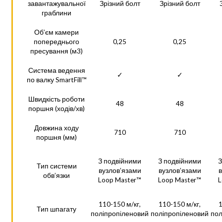
завантажувальної
Зрізний болт
Зрізний болт
граблини
Об’єм камери
попереднього
0,25
0,25
пресування (м3)
Система ведення
✓
✓
по валку SmartFill™
Швидкість роботи
48
48
поршня (ходів/хв)
Довжина ходу
710
710
поршня (мм)
З подвійними
З подвійними
З
Тип системи
вузлов’язами
вузлов’язами
в
обв’язки
Loop Master™
Loop Master™
L
110-150 м/кг,
110-150 м/кг,
1
Тип шпагату
поліпропіленовий
поліпропіленовий
пол