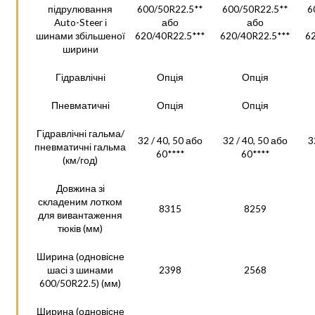
підрулювання
600/50R22.5**
600/50R22.5**
6
Auto-Steer і
або
або
шинами збільшеної
620/40R22.5***
620/40R22.5***
6
ширини
Гідравлічні
Опція
Опція
Пневматичні
Опція
Опція
Гідравлічні гальма/
32 / 40, 50 або
32 / 40, 50 або
3
пневматичні гальма
60****
60****
(км/год)
Довжина зі
складеним лотком
8315
8259
для вивантаження
тюків (мм)
Ширина (одновісне
шасі з шинами
2398
2568
600/50R22.5) (мм)
Ширина (одновісне