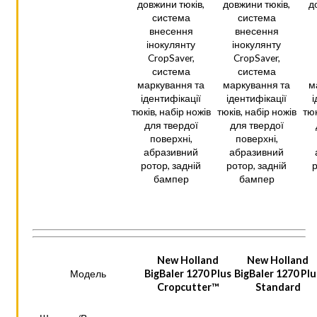
довжини тюків,
довжини тюків,
д
система
система
внесення
внесення
інокулянту
інокулянту
CropSaver,
CropSaver,
система
система
маркування та
маркування та
м
ідентифікації
ідентифікації
і
тюків, набір ножів
тюків, набір ножів
тюк
для твердої
для твердої
поверхні,
поверхні,
абразивний
абразивний
ротор, задній
ротор, задній
р
бампер
бампер
New Holland
New Holland
BigBaler 1270 Plus
BigBaler 1270 Plu
Модель
Cropcutter™
Standard