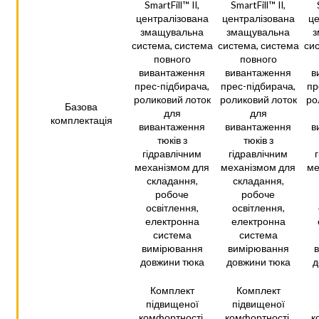
SmartFill™ II,
SmartFill™ II,
централізована
централізована
це
змащувальна
змащувальна
з
система, система
система, система
сис
повного
повного
вивантаження
вивантаження
в
прес-підбирача,
прес-підбирача,
пр
роликовий лоток
роликовий лоток
ро
Базова
для
для
комплектація
вивантаження
вивантаження
в
тюків з
тюків з
гідравлічним
гідравлічним
механізмом для
механізмом для
ме
складання,
складання,
робоче
робоче
освітлення,
освітлення,
електронна
електронна
система
система
вимірювання
вимірювання
довжини тюка
довжини тюка
д
Комплект
Комплект
підвищеної
підвищеної
комфортності,
комфортності,
к