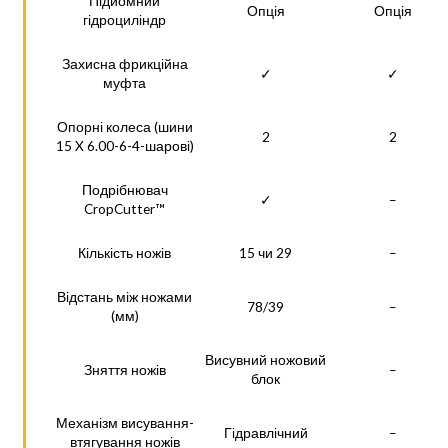
Підйомний
Опція
Опція
гідроциліндр
Захисна фрикційна
✓
✓
муфта
Опорні колеса (шини
2
2
15 X 6.00-6-4-шарові)
Подрібнювач
✓
–
CropCutter™
Кількість ножів
15 чи 29
–
Відстань між ножами
78/39
–
(мм)
Висувний ножовий
Зняття ножів
–
блок
Механізм висування-
Гідравлічний
–
втягування ножів