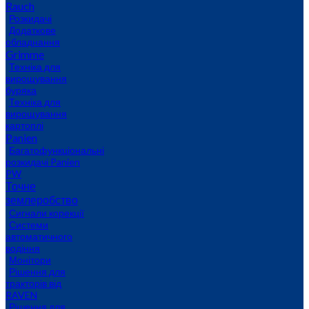
Rauch
Розкидачі
Додаткове
обладнання
Grimme
Техніка для
вирощування
буряка
Техніка для
вирощування
картоплі
Panien
Багатофункціональні
розкидачі Panien
PW
Точне
землеробство
Сигнали корекції
Системи
автоматичного
водіння
Монітори
Рішення для
тракторів від
RAVEN
Рішення для