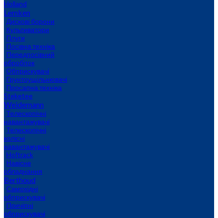
Holland
Lemken
Дискові борони
Культиватори
Плуги
Посівна техніка
Передпосівний
обробіток
Обприскувачі
Грунтоущільнювачі
Просапна техніка
Steketee
Weidemann
Телескопічні
навантажувачі
Телескопічні
колісні
навантажувачі
Hoftrack
Навісне
обладнання
Berthoud
Самохідні
обприскувачі
Причіпні
обприскувачі