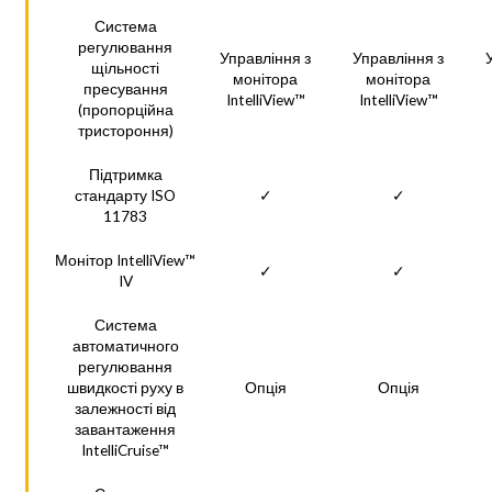
Система
регулювання
Управління з
Управління з
щільності
монітора
монітора
пресування
IntelliView™
IntelliView™
(пропорційна
тристороння)
Підтримка
стандарту ISO
✓
✓
11783
Монітор IntelliView™
✓
✓
IV
Система
автоматичного
регулювання
швидкості руху в
Опція
Опція
залежності від
завантаження
IntelliCruise™