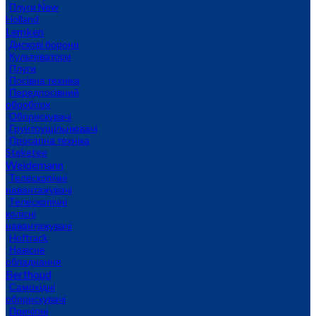
Плуги New
Holland
Lemken
Дискові борони
Культиватори
Плуги
Посівна техніка
Передпосівний
обробіток
Обприскувачі
Грунтоущільнювачі
Просапна техніка
Steketee
Weidemann
Телескопічні
навантажувачі
Телескопічні
колісні
навантажувачі
Hoftrack
Навісне
обладнання
Berthoud
Самохідні
обприскувачі
Причіпні