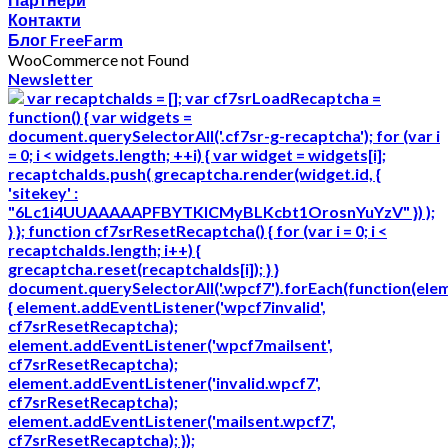
Контакти
Блог FreeFarm
WooCommerce not Found
Newsletter
var recaptchaIds = []; var cf7srLoadRecaptcha =
function() { var widgets =
document.querySelectorAll('.cf7sr-g-recaptcha'); for (var i
= 0; i < widgets.length; ++i) { var widget = widgets[i];
recaptchaIds.push( grecaptcha.render(widget.id, {
'sitekey' :
"6Lc1i4UUAAAAAPFBYTKICMyBLKcbt1OrosnYuYzV" }) );
} }; function cf7srResetRecaptcha() { for (var i = 0; i <
recaptchaIds.length; i++) {
grecaptcha.reset(recaptchaIds[i]); } }
document.querySelectorAll('.wpcf7').forEach(function(ele
{ element.addEventListener('wpcf7invalid',
cf7srResetRecaptcha);
element.addEventListener('wpcf7mailsent',
cf7srResetRecaptcha);
element.addEventListener('invalid.wpcf7',
cf7srResetRecaptcha);
element.addEventListener('mailsent.wpcf7',
cf7srResetRecaptcha); });