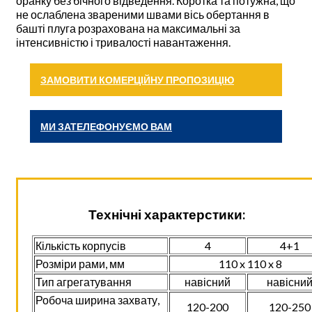
оранку без бічного відведення. Коротка та потужна, що
не ослаблена звареними швами вісь обертання в
башті плуга розрахована на максимальні за
інтенсивністю і тривалості навантаження.
ЗАМОВИТИ КОМЕРЦІЙНУ ПРОПОЗИЦІЮ
МИ ЗАТЕЛЕФОНУЄМО ВАМ
Технічні характерстики:
Кількість корпусів
4
4+1
Розміри рами, мм
110 x 110 x 8
Тип агрегатування
навісний
навісни
Робоча ширина захвату,
120-200
120-250