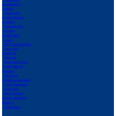
заправочні
станції
Розкидачі
мінеральних
добрив
Техніка для
соломи
FreeFarm
Dawn
360 Yield Center
Precision
Planting
Montag
Розчинні вузли
Картування
Pronar
Бункери-
перевантажувачі
Гноєрозкидачі
Причепи
Фронтальні
навантажувачі
Baural
Комбайни