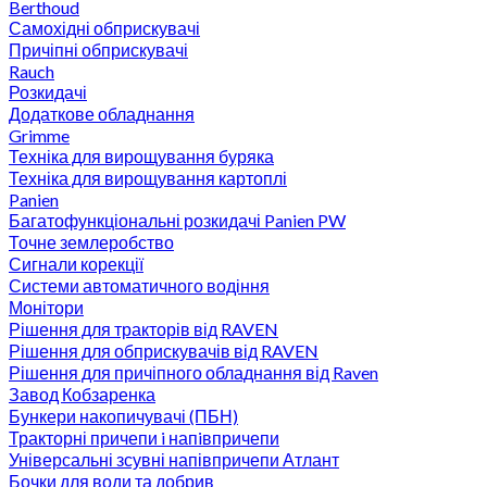
Berthoud
Самохідні обприскувачі
Причіпні обприскувачі
Rauch
Розкидачі
Додаткове обладнання
Grimme
Техніка для вирощування буряка
Техніка для вирощування картоплі
Panien
Багатофункціональні розкидачі Panien PW
Точне землеробство
Сигнали корекції
Системи автоматичного водіння
Монітори
Рішення для тракторів від RAVEN
Рішення для обприскувачів від RAVEN
Рішення для причіпного обладнання від Raven
Завод Кобзаренка
Бункери накопичувачі (ПБН)
Тракторні причепи i напiвпричепи
Універсальні зсувні напівпричепи Атлант
Бочки для води та добрив