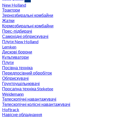
New Holland
Трактори
Зернозбиральні комбайни
Жатки
Кормозбиральні комбайни
Прес-підбирачі
Самохідні обприскувачі
Плуги New Holland
Lemken
Дискові борони
Культиватори
Плуги
Посівна техніка
Передпосівний обробіток
Обприскувачі
Грунтоущільнювачі
Просапна техніка Steketee
Weidemann
Телескопічні навантажувачі
Телескопічні колісні навантажувачі
Hoftrack
Навісне обладнання