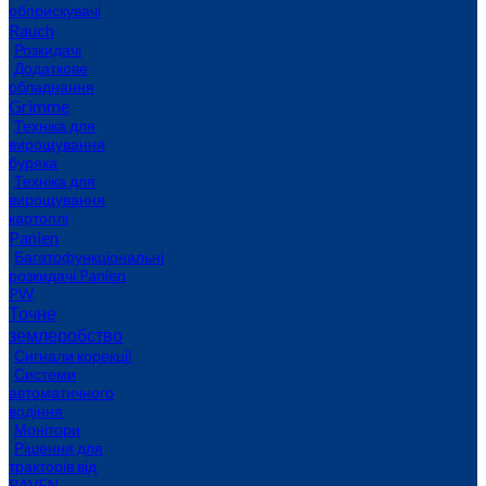
обприскувачі
Rauch
Розкидачі
Додаткове
обладнання
Grimme
Техніка для
вирощування
буряка
Техніка для
вирощування
картоплі
Panien
Багатофункціональні
розкидачі Panien
PW
Точне
землеробство
Сигнали корекції
Системи
автоматичного
водіння
Монітори
Рішення для
тракторів від
RAVEN