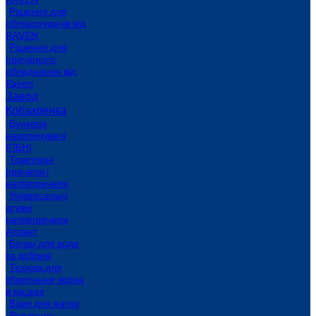
Рішення для
обприскувачів від
RAVEN
Рішення для
причіпного
обладнання від
Raven
Завод
Кобзаренка
Бункери
накопичувачі
(ПБН)
Тракторні
причепи i
напiвпричепи
Універсальні
зсувні
напівпричепи
Атлант
Бочки для води
та добрив
Техніка для
зберігання зерна
в мішках
Візки для жаток
Розчинно-