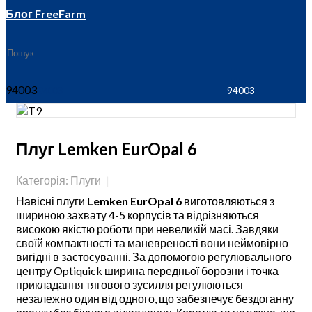
Блог FreeFarm
94003
Плуг Lemken EurOpal 6
Категорія: Плуги
Навісні плуги
Lemken EurOpal 6
виготовляються з
шириною захвату 4-5 корпусів та відрізняються
високою якістю роботи при невеликій масі. Завдяки
своїй компактності та маневреності вони неймовірно
вигідні в застосуванні. За допомогою регулювального
центру Optiquick ширина передньої борозни і точка
прикладання тягового зусилля регулюються
незалежно один від одного, що забезпечує бездоганну