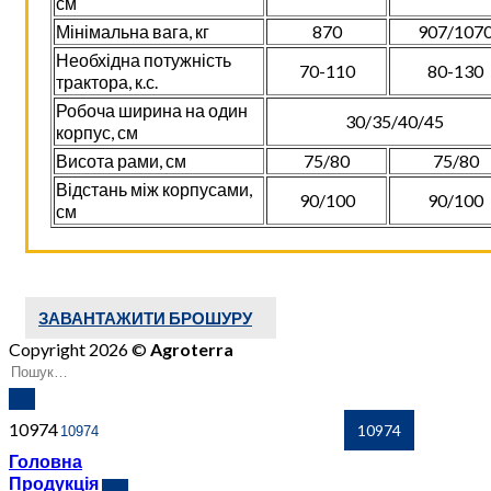
см
Мінімальна вага, кг
870
907/107
Необхідна потужність
70-110
80-130
трактора, к.с.
Робоча ширина на один
30/35/40/45
корпус, см
Висота рами, см
75/80
75/80
Відстань між корпусами,
90/100
90/100
см
ЗАВАНТАЖИТИ БРОШУРУ
Copyright 2026 ©
Agroterra
10974
Головна
Продукція