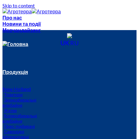
Skip to content
Про нас
Новини та події
Мерчандайзинг
UK
RU
Головна
Продукція
New Holland
Трактори
Зернозбиральні
комбайни
Жатки
Кормозбиральні
комбайни
Прес-підбирачі
Самохідні
обприскувачі