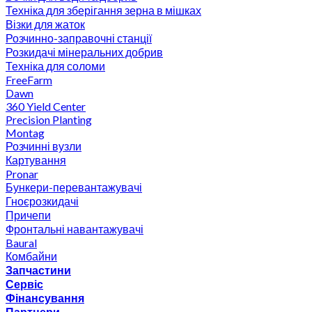
Техніка для зберігання зерна в мішках
Візки для жаток
Розчинно-заправочні станції
Розкидачі мінеральних добрив
Техніка для соломи
FreeFarm
Dawn
360 Yield Center
Precision Planting
Montag
Розчинні вузли
Картування
Pronar
Бункери-перевантажувачі
Гноєрозкидачі
Причепи
Фронтальні навантажувачі
Baural
Комбайни
Запчастини
Сервіс
Фінансування
Партнери