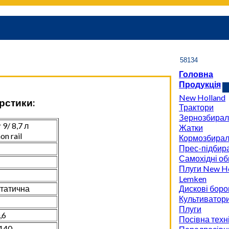
Головна
Продукція
New Holland
рстики:
Трактори
Зернозбирал
 9/ 8,7 л
Жатки
n rail
Кормозбирал
Прес-підбира
Самохідні об
Плуги New Ho
Lemken
Дискові боро
статична
Культиватор
Плуги
,6
Посівна техн
140