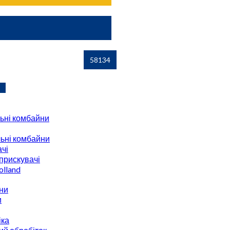
ьні комбайни
ьні комбайни
чі
прискувачі
lland
ни
и
іка