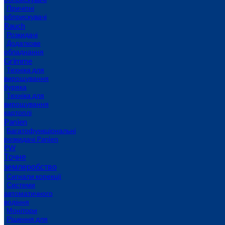
Причіпні
обприскувачі
Rauch
Розкидачі
Додаткове
обладнання
Grimme
Техніка для
вирощування
буряка
Техніка для
вирощування
картоплі
Panien
Багатофункціональні
розкидачі Panien
PW
Точне
землеробство
Сигнали корекції
Системи
автоматичного
водіння
Монітори
Рішення для