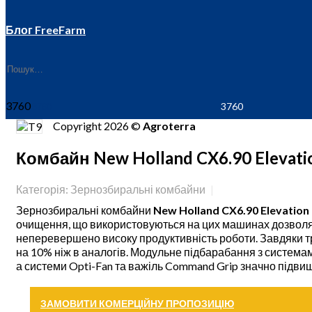
Блог FreeFarm
3760
Copyright 2026 ©
Agroterra
Комбайн New Holland CX6.90 Elevati
Категорія: Зернозбиральні комбайни
Зернозбиральні комбайни
New Holland CX6.90 Elevation
очищення, що використовуються на цих машинах дозволя
неперевершено високу продуктивність роботи. Завдяки тр
на 10% ніж в аналогів. Модульне підбарабання з системам
а системи Opti-Fan та важіль Command Grip значно підви
ЗАМОВИТИ КОМЕРЦІЙНУ ПРОПОЗИЦІЮ