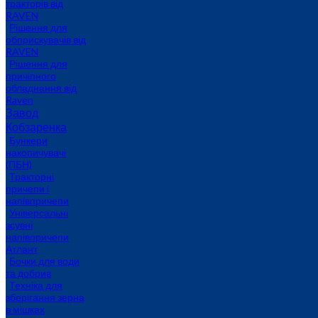
тракторів від
RAVEN
Рішення для
обприскувачів від
RAVEN
Рішення для
причіпного
обладнання від
Raven
Завод
Кобзаренка
Бункери
накопичувачі
(ПБН)
Тракторні
причепи i
напiвпричепи
Універсальні
зсувні
напівпричепи
Атлант
Бочки для води
та добрив
Техніка для
зберігання зерна
в мішках