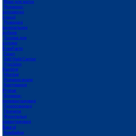
Візки для жаток
Розчинно-
заправочні
станції
Розкидачі
мінеральних
добрив
Техніка для
соломи
FreeFarm
Dawn
360 Yield Center
Precision
Planting
Montag
Розчинні вузли
Картування
Pronar
Бункери-
перевантажувачі
Гноєрозкидачі
Причепи
Фронтальні
навантажувачі
Baural
Комбайни