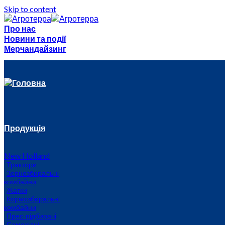
Skip to content
Про нас
Новини та події
Мерчандайзинг
Головна
Продукція
New Holland
Трактори
Зернозбиральні
комбайни
Жатки
Кормозбиральні
комбайни
Прес-підбирачі
Самохідні