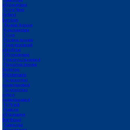
обприскувачі
Плуги New
Holland
Lemken
Дискові борони
Культиватори
Плуги
Посівна техніка
Передпосівний
обробіток
Обприскувачі
Грунтоущільнювачі
Просапна техніка
Steketee
Weidemann
Телескопічні
навантажувачі
Телескопічні
колісні
навантажувачі
Hoftrack
Навісне
обладнання
Berthoud
Самохідні
обприскувачі