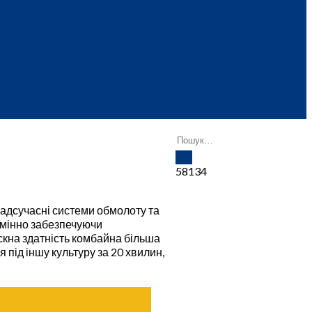
58134
адсучасні системи обмолоту та
змінно забезпечуючи
скна здатність комбайна більша
 під іншу культуру за 20 хвилин,