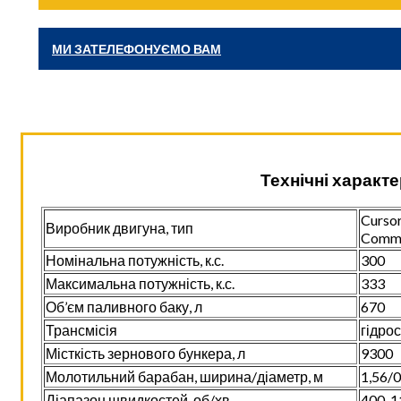
МИ ЗАТЕЛЕФОНУЄМО ВАМ
Технічні характе
Cursor
Виробник двигуна, тип
Commo
Номінальна потужність, к.с.
300
Максимальна потужність, к.с.
333
Об’єм паливного баку, л
670
Трансмісія
гідро
Місткість зернового бункера, л
9300
Молотильний барабан, ширина/діаметр, м
1,56/0
Діапазон швидкостей, об/хв.
400-1