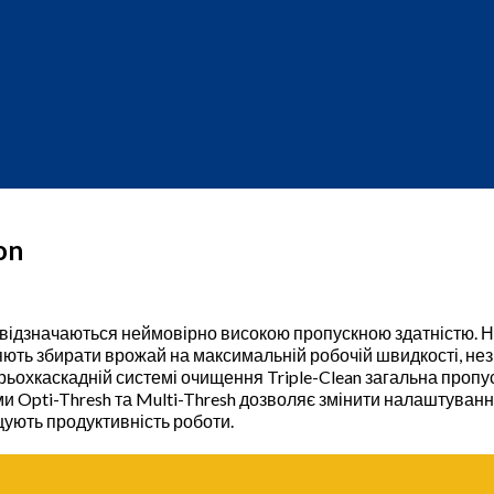
on
відзначаються неймовірно високою пропускною здатністю. Н
ють збирати врожай на максимальній робочій швидкості, не
ьохкаскадній системі очищення Triple-Clean загальна пропу
и Opti-Thresh та Multi-Thresh дозволяє змінити налаштування
щують продуктивність роботи.