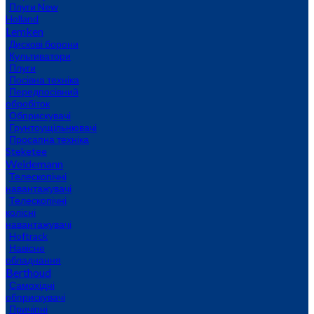
Плуги New
Holland
Lemken
Дискові борони
Культиватори
Плуги
Посівна техніка
Передпосівний
обробіток
Обприскувачі
Грунтоущільнювачі
Просапна техніка
Steketee
Weidemann
Телескопічні
навантажувачі
Телескопічні
колісні
навантажувачі
Hoftrack
Навісне
обладнання
Berthoud
Самохідні
обприскувачі
Причіпні