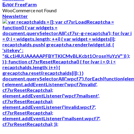
Блог FreeFarm
WooCommerce not Found
Newsletter
var recaptchaIds = []; var cf7srLoadRecaptcha =
function() { var widgets =
document.querySelectorAll('.cf7sr-g-recaptcha'); for (var i
= 0; i < widgets.length; ++i) { var widget = widgets[i];
recaptchaIds.push( grecaptcha.render(widget.id, {
'sitekey' :
"6Lc1i4UUAAAAAPFBYTKICMyBLKcbt1OrosnYuYzV" }) );
} }; function cf7srResetRecaptcha() { for (var i = 0; i <
recaptchaIds.length; i++) {
grecaptcha.reset(recaptchaIds[i]); } }
document.querySelectorAll('.wpcf7').forEach(function(ele
{ element.addEventListener('wpcf7invalid',
cf7srResetRecaptcha);
element.addEventListener('wpcf7mailsent',
cf7srResetRecaptcha);
element.addEventListener('invalid.wpcf7',
cf7srResetRecaptcha);
element.addEventListener('mailsent.wpcf7',
cf7srResetRecaptcha); });