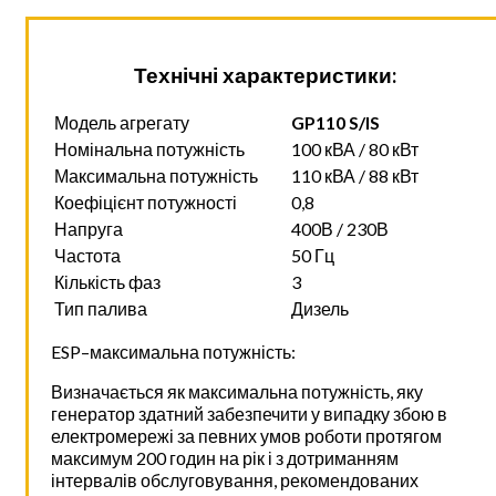
Технічні характеристики:
Модель агрегату
GP110 S/IS
Номінальна потужність
100 кВА / 80 кВт
Максимальна потужність
110 кВА / 88 кВт
Коефіцієнт потужності
0,8
Напруга
400В / 230В
Частота
50 Гц
Кількість фаз
3
Тип палива
Дизель
ESP–максимальна потужність:
Визначається як максимальна потужність, яку
генератор здатний забезпечити у випадку збою в
електромережі за певних умов роботи протягом
максимум 200 годин на рік і з дотриманням
інтервалів обслуговування, рекомендованих