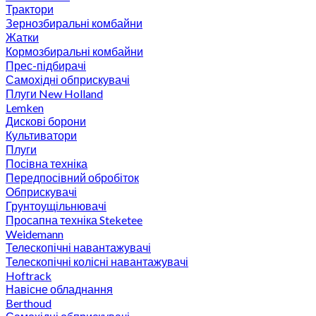
Трактори
Зернозбиральні комбайни
Жатки
Кормозбиральні комбайни
Прес-підбирачі
Самохідні обприскувачі
Плуги New Holland
Lemken
Дискові борони
Культиватори
Плуги
Посівна техніка
Передпосівний обробіток
Обприскувачі
Грунтоущільнювачі
Просапна техніка Steketee
Weidemann
Телескопічні навантажувачі
Телескопічні колісні навантажувачі
Hoftrack
Навісне обладнання
Berthoud