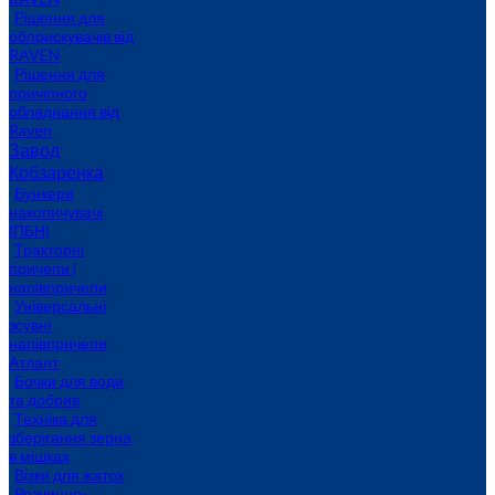
Рішення для
обприскувачів від
RAVEN
Рішення для
причіпного
обладнання від
Raven
Завод
Кобзаренка
Бункери
накопичувачі
(ПБН)
Тракторні
причепи i
напiвпричепи
Універсальні
зсувні
напівпричепи
Атлант
Бочки для води
та добрив
Техніка для
зберігання зерна
в мішках
Візки для жаток
Розчинно-