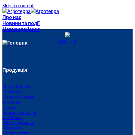
Skip to content
Про нас
Новини та події
Мерчандайзинг
UK
RU
Головна
Продукція
New Holland
Трактори
Зернозбиральні
комбайни
Жатки
Кормозбиральні
комбайни
Прес-підбирачі
Самохідні
обприскувачі