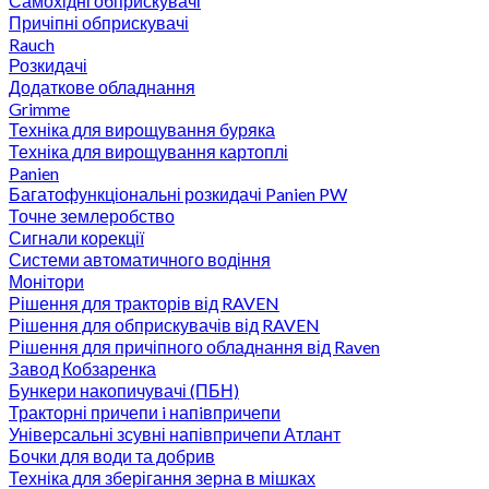
Самохідні обприскувачі
Причіпні обприскувачі
Rauch
Розкидачі
Додаткове обладнання
Grimme
Техніка для вирощування буряка
Техніка для вирощування картоплі
Panien
Багатофункціональні розкидачі Panien PW
Точне землеробство
Сигнали корекції
Системи автоматичного водіння
Монітори
Рішення для тракторів від RAVEN
Рішення для обприскувачів від RAVEN
Рішення для причіпного обладнання від Raven
Завод Кобзаренка
Бункери накопичувачі (ПБН)
Тракторні причепи i напiвпричепи
Універсальні зсувні напівпричепи Атлант
Бочки для води та добрив
Техніка для зберігання зерна в мішках