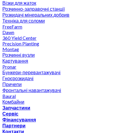
Візки для жаток
Розчинно-заправочні станції
Розкидачі мінеральних добрив
Техніка для соломи
FreeFarm
Dawn
360 Yield Center
Precision Planting
Montag
Розчинні вузли
Картування
Pronar
Бункери-перевантажувачі
Гноєрозкидачі
Причепи
Фронтальні навантажувачі
Baural
Комбайни
Запчастини
Сервіс
Фінансування
Партнери
Контакти