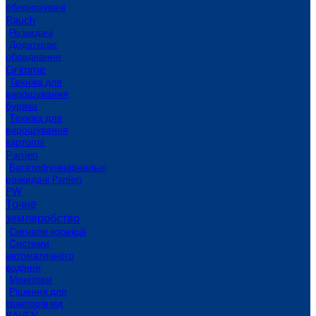
обприскувачі
Rauch
Розкидачі
Додаткове
обладнання
Grimme
Техніка для
вирощування
буряка
Техніка для
вирощування
картоплі
Panien
Багатофункціональні
розкидачі Panien
PW
Точне
землеробство
Сигнали корекції
Системи
автоматичного
водіння
Монітори
Рішення для
тракторів від
RAVEN