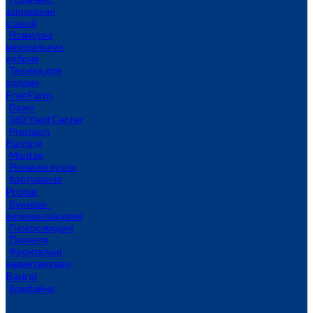
заправочні
станції
Розкидачі
мінеральних
добрив
Техніка для
соломи
FreeFarm
Dawn
360 Yield Center
Precision
Planting
Montag
Розчинні вузли
Картування
Pronar
Бункери-
перевантажувачі
Гноєрозкидачі
Причепи
Фронтальні
навантажувачі
Baural
Комбайни