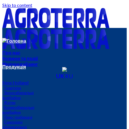
Skip to content
Головна
Про нас
Новини та події
Мерчандайзинг
Продукція
UK
RU
New Holland
Трактори
Зернозбиральні
комбайни
Жатки
Кормозбиральні
комбайни
Прес-підбирачі
Самохідні
обприскувачі