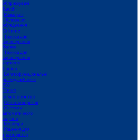
обприскувачі
Rauch
Розкидачі
Додаткове
обладнання
Grimme
Техніка для
вирощування
буряка
Техніка для
вирощування
картоплі
Panien
Багатофункціональні
розкидачі Panien
PW
Точне
землеробство
Сигнали корекції
Системи
автоматичного
водіння
Монітори
Рішення для
тракторів від
RAVEN