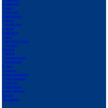
заправочні
станції
Розкидачі
мінеральних
добрив
Техніка для
соломи
FreeFarm
Dawn
360 Yield Center
Precision
Planting
Montag
Розчинні вузли
Картування
Pronar
Бункери-
перевантажувачі
Гноєрозкидачі
Причепи
Фронтальні
навантажувачі
Baural
Комбайни