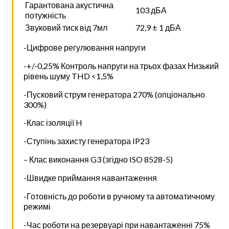
Гарантована акустична
103 дБА
потужність
Звуковий тиск від 7мл
72,9 ± 1 дБА
-Цифрове регулювання напруги
-+/-0,25% Контроль напруги на трьох фазах Низький
рівень шуму THD <1,5%
-Пусковий струм генератора 270% (опціонально
300%)
-Клас ізоляції H
-Ступінь захисту генератора IP23
– Клас виконання G3 (згідно ISO 8528-5)
-Швидке приймання навантаження
-Готовність до роботи в ручному та автоматичному
режимі
-Час роботи на резервуарі при навантаженні 75%