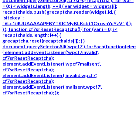
document.querySelectorAll('.cf7sr-g-recaptcha'); for (var i
= 0; i < widgets.length; ++i) { var widget = widgets[i];
recaptchaIds.push( grecaptcha.render(widget.id, {
'sitekey' :
"6Lc1i4UUAAAAAPFBYTKICMyBLKcbt1OrosnYuYzV" }) );
} }; function cf7srResetRecaptcha() { for (var i = 0; i <
recaptchaIds.length; i++) {
grecaptcha.reset(recaptchaIds[i]); } }
document.querySelectorAll('.wpcf7').forEach(function(ele
{ element.addEventListener('wpcf7invalid',
cf7srResetRecaptcha);
element.addEventListener('wpcf7mailsent',
cf7srResetRecaptcha);
element.addEventListener('invalid.wpcf7',
cf7srResetRecaptcha);
element.addEventListener('mailsent.wpcf7',
cf7srResetRecaptcha); });