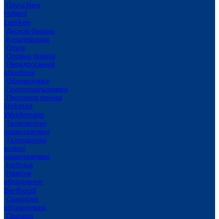
Плуги New
Holland
Lemken
Дискові борони
Культиватори
Плуги
Посівна техніка
Передпосівний
обробіток
Обприскувачі
Грунтоущільнювачі
Просапна техніка
Steketee
Weidemann
Телескопічні
навантажувачі
Телескопічні
колісні
навантажувачі
Hoftrack
Навісне
обладнання
Berthoud
Самохідні
обприскувачі
Причіпні