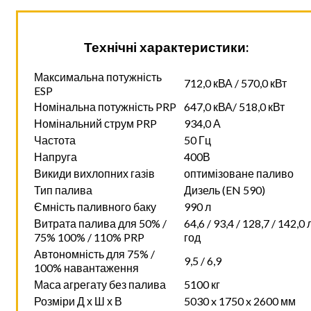
Технічні характеристики:
Максимальна потужність
712,0 кВА / 570,0 кВт
ESP
Номінальна потужність PRP
647,0 кВА/ 518,0 кВт
Номінальний струм PRP
934,0 А
Частота
50 Гц
Напруга
400В
Викиди вихлопних газів
оптимізоване паливо
Тип палива
Дизель (EN 590)
Ємність паливного баку
990 л
Витрата палива для 50% /
64,6 / 93,4 / 128,7 / 142,0 
75% 100% / 110% PRP
год
Автономність для 75% /
9,5 / 6,9
100% навантаження
Маса агрегату без палива
5100 кг
Розміри Д х Ш х В
5030 x 1750 x 2600 мм