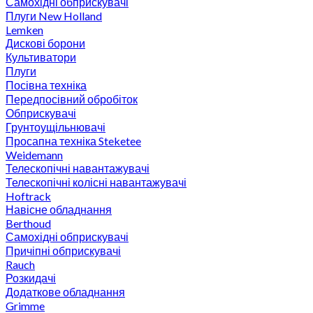
Самохідні обприскувачі
Плуги New Holland
Lemken
Дискові борони
Культиватори
Плуги
Посівна техніка
Передпосівний обробіток
Обприскувачі
Грунтоущільнювачі
Просапна техніка Steketee
Weidemann
Телескопічні навантажувачі
Телескопічні колісні навантажувачі
Hoftrack
Навісне обладнання
Berthoud
Самохідні обприскувачі
Причіпні обприскувачі
Rauch
Розкидачі
Додаткове обладнання
Grimme