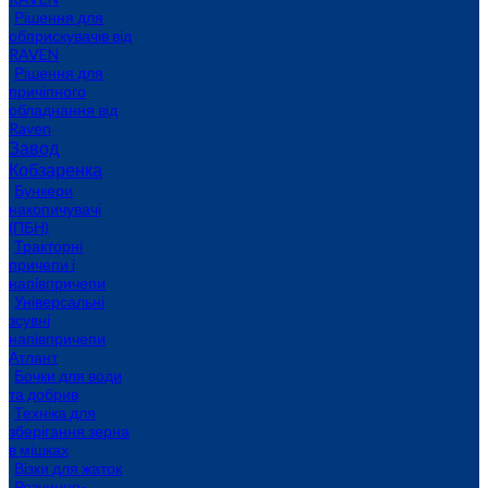
Рішення для
обприскувачів від
RAVEN
Рішення для
причіпного
обладнання від
Raven
Завод
Кобзаренка
Бункери
накопичувачі
(ПБН)
Тракторні
причепи i
напiвпричепи
Універсальні
зсувні
напівпричепи
Атлант
Бочки для води
та добрив
Техніка для
зберігання зерна
в мішках
Візки для жаток
Розчинно-