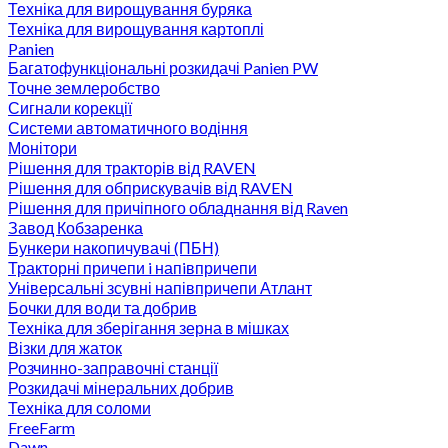
Техніка для вирощування буряка
Техніка для вирощування картоплі
Panien
Багатофункціональні розкидачі Panien PW
Точне землеробство
Сигнали корекції
Системи автоматичного водіння
Монітори
Рішення для тракторів від RAVEN
Рішення для обприскувачів від RAVEN
Рішення для причіпного обладнання від Raven
Завод Кобзаренка
Бункери накопичувачі (ПБН)
Тракторні причепи i напiвпричепи
Універсальні зсувні напівпричепи Атлант
Бочки для води та добрив
Техніка для зберігання зерна в мішках
Візки для жаток
Розчинно-заправочні станції
Розкидачі мінеральних добрив
Техніка для соломи
FreeFarm
Dawn