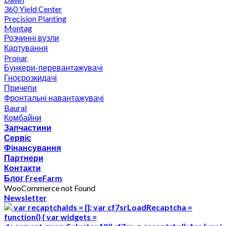
360 Yield Center
Precision Planting
Montag
Розчинні вузли
Картування
Pronar
Бункери-перевантажувачі
Гноєрозкидачі
Причепи
Фронтальні навантажувачі
Baural
Комбайни
Запчастини
Сервіс
Фінансування
Партнери
Контакти
Блог FreeFarm
WooCommerce not Found
Newsletter
var recaptchaIds = []; var cf7srLoadRecaptcha =
function() { var widgets =