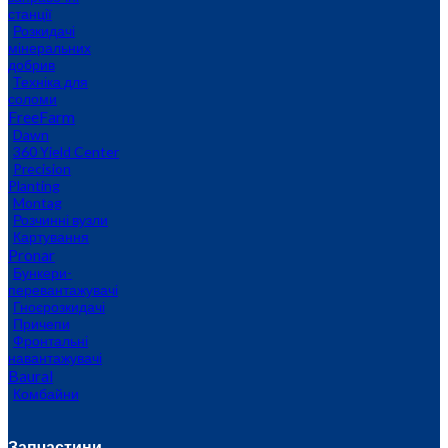
станції
Розкидачі
мінеральних
добрив
Техніка для
соломи
FreeFarm
Dawn
360 Yield Center
Precision
Planting
Montag
Розчинні вузли
Картування
Pronar
Бункери-
перевантажувачі
Гноєрозкидачі
Причепи
Фронтальні
навантажувачі
Baural
Комбайни
Запчастини