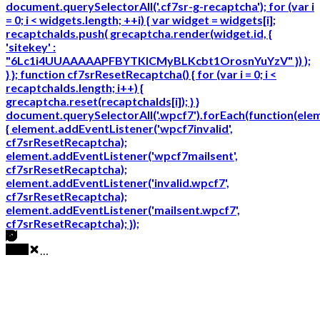
document.querySelectorAll('.cf7sr-g-recaptcha'); for (var i
= 0; i < widgets.length; ++i) { var widget = widgets[i];
recaptchaIds.push( grecaptcha.render(widget.id, {
'sitekey' :
"6Lc1i4UUAAAAAPFBYTKICMyBLKcbt1OrosnYuYzV" }) );
} }; function cf7srResetRecaptcha() { for (var i = 0; i <
recaptchaIds.length; i++) {
grecaptcha.reset(recaptchaIds[i]); } }
document.querySelectorAll('.wpcf7').forEach(function(ele
{ element.addEventListener('wpcf7invalid',
cf7srResetRecaptcha);
element.addEventListener('wpcf7mailsent',
cf7srResetRecaptcha);
element.addEventListener('invalid.wpcf7',
cf7srResetRecaptcha);
element.addEventListener('mailsent.wpcf7',
cf7srResetRecaptcha); });
…