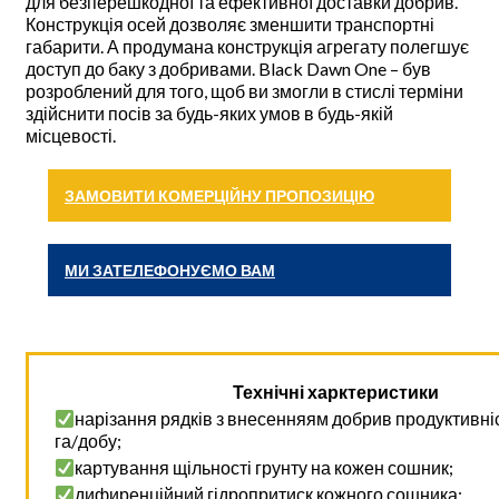
для безперешкодної та ефективної доставки добрив.
Конструкція осей дозволяє зменшити транспортні
габарити. А продумана конструкція агрегату полегшує
доступ до баку з добривами. Black Dawn One – був
розроблений для того, щоб ви змогли в стислі терміни
здійснити посів за будь-яких умов в будь-якій
місцевості.
ЗАМОВИТИ КОМЕРЦІЙНУ ПРОПОЗИЦІЮ
МИ ЗАТЕЛЕФОНУЄМО ВАМ
Технічні харктеристики
нарізання рядків з внесенняям добрив продуктивні
га/добу;
картування щільності грунту на кожен сошник;
дифиренційний гідропритиск кожного сошника;