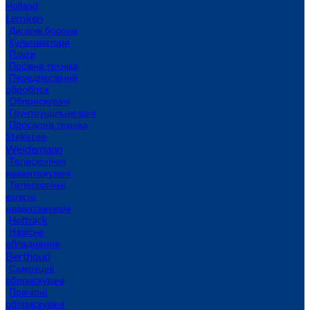
Holland
Lemken
Дискові борони
Культиватори
Плуги
Посівна техніка
Передпосівний
обробіток
Обприскувачі
Грунтоущільнювачі
Просапна техніка
Steketee
Weidemann
Телескопічні
навантажувачі
Телескопічні
колісні
навантажувачі
Hoftrack
Навісне
обладнання
Berthoud
Самохідні
обприскувачі
Причіпні
обприскувачі