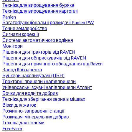
Техніка для вирощування буряка
Техніка для вирощування картоплі
Panien
Багатофункціональні розкидачі Panien PW
Точне землеробство
Сигнали корекції
Системи автоматичного водіння
Монітори
Рішення для тракторів від RAVEN
Рішення для обприскувачів від RAVEN
Рішення для причіпного обладнання від Raven
Завод Кобзаренка
Бункери накопичувачі (ПБН)
Тракторні причепи i напiвпричепи
Універсальні зсувні напівпричепи Атлант
Бочки для води та добрив
Техніка для зберігання зерна в мішках
Візки для жаток
Розчинно-заправочні станції
Розкидачі мінеральних добрив
Техніка для соломи
FreeFarm