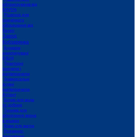
обприскувачів від
RAVEN
Рішення для
причіпного
обладнання від
Raven
Завод
Кобзаренка
Бункери
накопичувачі
(ПБН)
Тракторні
причепи i
напiвпричепи
Універсальні
зсувні
напівпричепи
Атлант
Бочки для води
та добрив
Техніка для
зберігання зерна
в мішках
Візки для жаток
Розчинно-
заправочні