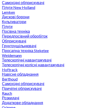
Самохідні обприскувачі
Плуги New Holland
Lemken
Дискові борони
Культиватори
Плуги
Посівна техніка
Передпосівний обробіток
Обприскувачі
Грунтоущільнювачі
Просапна техніка Steketee
Weidemann
Телескопічні навантажувачі
Телескопічні колісні навантажувачі
Hoftrack
Навісне обладнання
Berthoud
Самохідні обприскувачі
Причіпні обприскувачі
Rauch
Розкидачі
Додаткове обладнання
Grimme