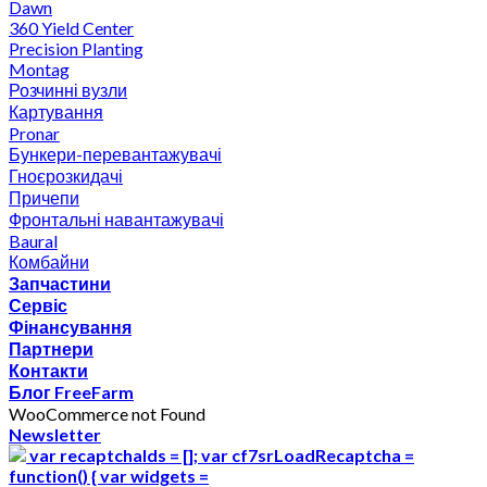
Dawn
360 Yield Center
Precision Planting
Montag
Розчинні вузли
Картування
Pronar
Бункери-перевантажувачі
Гноєрозкидачі
Причепи
Фронтальні навантажувачі
Baural
Комбайни
Запчастини
Сервіс
Фінансування
Партнери
Контакти
Блог FreeFarm
WooCommerce not Found
Newsletter
var recaptchaIds = []; var cf7srLoadRecaptcha =
function() { var widgets =