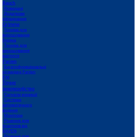
Rauch
Розкидачі
Додаткове
обладнання
Grimme
Техніка для
вирощування
буряка
Техніка для
вирощування
картоплі
Panien
Багатофункціональні
розкидачі Panien
PW
Точне
землеробство
Сигнали корекції
Системи
автоматичного
водіння
Монітори
Рішення для
тракторів від
RAVEN
Рішення для