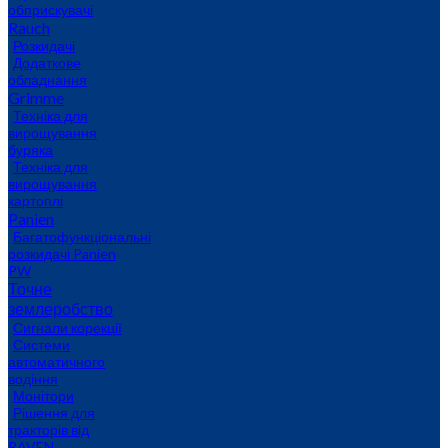
обприскувачі
Rauch
Розкидачі
Додаткове
обладнання
Grimme
Техніка для
вирощування
буряка
Техніка для
вирощування
картоплі
Panien
Багатофункціональні
розкидачі Panien
PW
Точне
землеробство
Сигнали корекції
Системи
автоматичного
водіння
Монітори
Рішення для
тракторів від
RAVEN