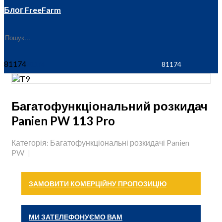
Блог FreeFarm
81174
Багатофункціональний розкидач
Panien PW 113 Pro
Категорія: Багатофункціональні розкидачі Panien
PW
ЗАМОВИТИ КОМЕРЦІЙНУ ПРОПОЗИЦІЮ
МИ ЗАТЕЛЕФОНУЄМО ВАМ