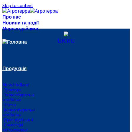
Skip to content
Про нас
Новини та події
Мерчандайзинг
UK
RU
Головна
Продукція
New Holland
Трактори
Зернозбиральні
комбайни
Жатки
Кормозбиральні
комбайни
Прес-підбирачі
Самохідні
обприскувачі