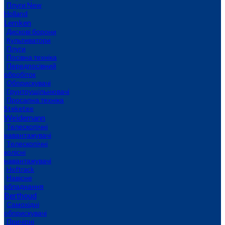
Плуги New
Holland
Lemken
Дискові борони
Культиватори
Плуги
Посівна техніка
Передпосівний
обробіток
Обприскувачі
Грунтоущільнювачі
Просапна техніка
Steketee
Weidemann
Телескопічні
навантажувачі
Телескопічні
колісні
навантажувачі
Hoftrack
Навісне
обладнання
Berthoud
Самохідні
обприскувачі
Причіпні