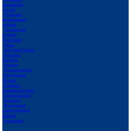
заправочні
станції
Розкидачі
мінеральних
добрив
Техніка для
соломи
FreeFarm
Dawn
360 Yield Center
Precision
Planting
Montag
Розчинні вузли
Картування
Pronar
Бункери-
перевантажувачі
Гноєрозкидачі
Причепи
Фронтальні
навантажувачі
Baural
Комбайни