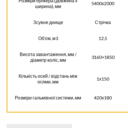
Розміри бункера (довжина х
5400х2000
ширина), мм
Зсувне днище
Стрічка
Об’єм, м3
12,5
Висота завантаження, мм /
3160×1850
діаметр коліс, мм
Кількість осей / відстань між
1х150
осями, мм
Розміри гальмівної системи, мм
420х180