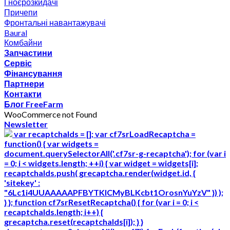
Гноєрозкидачі
Причепи
Фронтальні навантажувачі
Baural
Комбайни
Запчастини
Сервіс
Фінансування
Партнери
Контакти
Блог FreeFarm
WooCommerce not Found
Newsletter
var recaptchaIds = []; var cf7srLoadRecaptcha =
function() { var widgets =
document.querySelectorAll('.cf7sr-g-recaptcha'); for (var i
= 0; i < widgets.length; ++i) { var widget = widgets[i];
recaptchaIds.push( grecaptcha.render(widget.id, {
'sitekey' :
"6Lc1i4UUAAAAAPFBYTKICMyBLKcbt1OrosnYuYzV" }) );
} }; function cf7srResetRecaptcha() { for (var i = 0; i <
recaptchaIds.length; i++) {
grecaptcha.reset(recaptchaIds[i]); } }