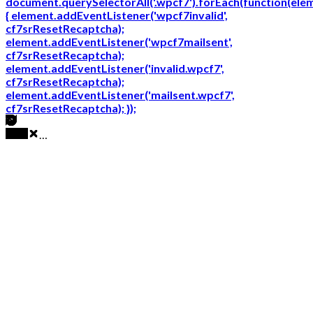
document.querySelectorAll('.wpcf7').forEach(function(ele
{ element.addEventListener('wpcf7invalid',
cf7srResetRecaptcha);
element.addEventListener('wpcf7mailsent',
cf7srResetRecaptcha);
element.addEventListener('invalid.wpcf7',
cf7srResetRecaptcha);
element.addEventListener('mailsent.wpcf7',
cf7srResetRecaptcha); });
…