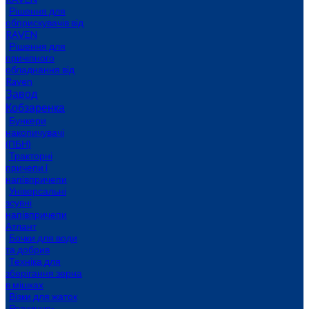
Рішення для
обприскувачів від
RAVEN
Рішення для
причіпного
обладнання від
Raven
Завод
Кобзаренка
Бункери
накопичувачі
(ПБН)
Тракторні
причепи i
напiвпричепи
Універсальні
зсувні
напівпричепи
Атлант
Бочки для води
та добрив
Техніка для
зберігання зерна
в мішках
Візки для жаток
Розчинно-