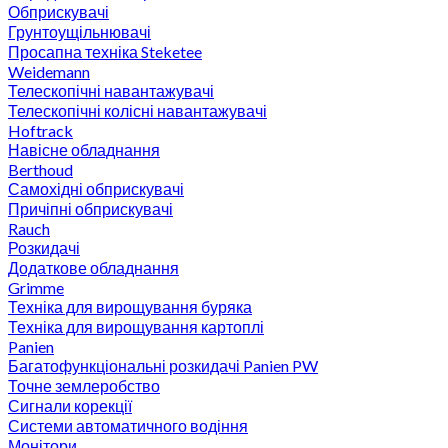
Обприскувачі
Грунтоущільнювачі
Просапна техніка Steketee
Weidemann
Телескопічні навантажувачі
Телескопічні колісні навантажувачі
Hoftrack
Навісне обладнання
Berthoud
Самохідні обприскувачі
Причіпні обприскувачі
Rauch
Розкидачі
Додаткове обладнання
Grimme
Техніка для вирощування буряка
Техніка для вирощування картоплі
Panien
Багатофункціональні розкидачі Panien PW
Точне землеробство
Сигнали корекції
Системи автоматичного водіння
Монітори