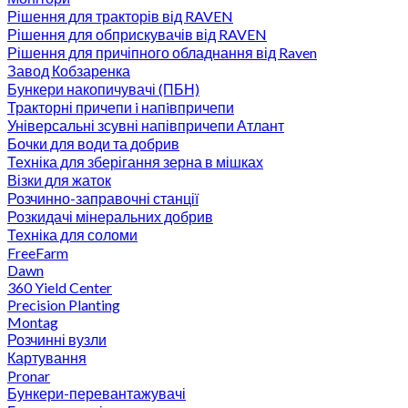
Рішення для тракторів від RAVEN
Рішення для обприскувачів від RAVEN
Рішення для причіпного обладнання від Raven
Завод Кобзаренка
Бункери накопичувачі (ПБН)
Тракторні причепи i напiвпричепи
Універсальні зсувні напівпричепи Атлант
Бочки для води та добрив
Техніка для зберігання зерна в мішках
Візки для жаток
Розчинно-заправочні станції
Розкидачі мінеральних добрив
Техніка для соломи
FreeFarm
Dawn
360 Yield Center
Precision Planting
Montag
Розчинні вузли
Картування
Pronar
Бункери-перевантажувачі