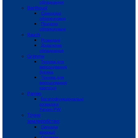
обладнання
Berthoud
Самохідні
обприскувачі
Причіпні
обприскувачі
Rauch
Розкидачі
Додаткове
обладнання
Grimme
Техніка для
вирощування
буряка
Техніка для
вирощування
картоплі
Panien
Багатофункціональні
розкидачі
Panien PW
Точне
землеробство
Сигнали
корекції
Системи