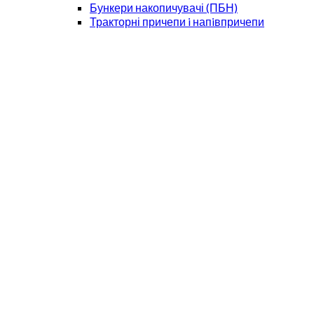
Бункери накопичувачі (ПБН)
Тракторні причепи i напiвпричепи
Універсальні зсувні напівпричепи Атлант
Бочки для води та добрив
Техніка для зберігання зерна в мішках
Візки для жаток
Розчинно-заправочні станції
Розкидачі мінеральних добрив
Техніка для соломи
FreeFarm
Dawn
360 Yield Center
Precision Planting
Montag
Розчинні вузли
Картування
Pronar
Бункери-перевантажувачі
Гноєрозкидачі
Причепи
Фронтальні навантажувачі
Baural
Комбайни