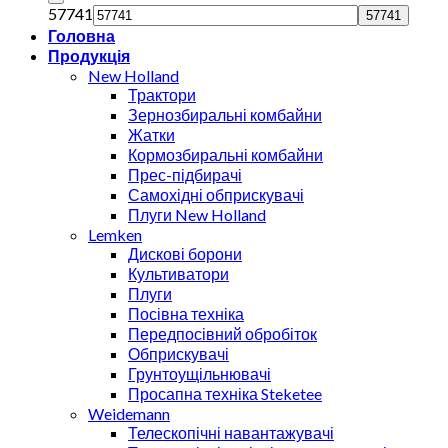
57741
Головна
Продукція
New Holland
Трактори
Зернозбиральні комбайни
Жатки
Кормозбиральні комбайни
Прес-підбирачі
Самохідні обприскувачі
Плуги New Holland
Lemken
Дискові борони
Культиватори
Плуги
Посівна техніка
Передпосівний обробіток
Обприскувачі
Грунтоущільнювачі
Просапна техніка Steketee
Weidemann
Телескопічні навантажувачі