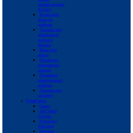
напівпричепи
Атлант
Бочки для
води та
добрив
Техніка для
зберігання
зерна в
мішках
Візки для
жаток
Розчинно-
заправочні
станції
Розкидачі
мінеральних
добрив
Техніка для
соломи
FreeFarm
Dawn
360 Yield
Center
Precision
Planting
Montag