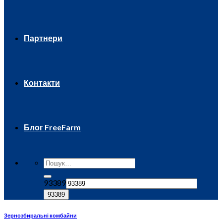
Партнери
Контакти
Блог FreeFarm
93389
Зернозбиральні комбайни