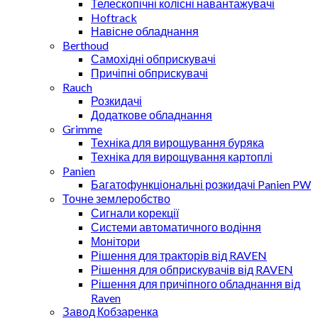
Телескопічні колісні навантажувачі
Hoftrack
Навісне обладнання
Berthoud
Самохідні обприскувачі
Причіпні обприскувачі
Rauch
Розкидачі
Додаткове обладнання
Grimme
Техніка для вирощування буряка
Техніка для вирощування картоплі
Panien
Багатофункціональні розкидачі Panien PW
Точне землеробство
Сигнали корекції
Системи автоматичного водіння
Монітори
Рішення для тракторів від RAVEN
Рішення для обприскувачів від RAVEN
Рішення для причіпного обладнання від
Raven
Завод Кобзаренка