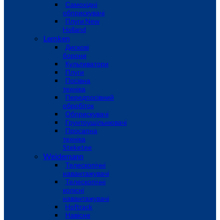
Самохідні
обприскувачі
Плуги New
Holland
Lemken
Дискові
борони
Культиватори
Плуги
Посівна
техніка
Передпосівний
обробіток
Обприскувачі
Грунтоущільнювачі
Просапна
техніка
Steketee
Weidemann
Телескопічні
навантажувачі
Телескопічні
колісні
навантажувачі
Hoftrack
Навісне