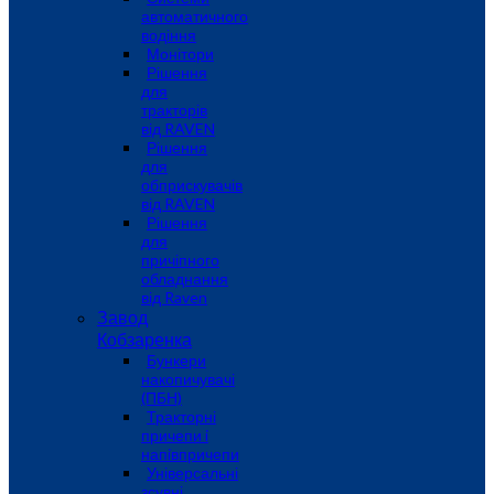
автоматичного
водіння
Монітори
Рішення
для
тракторів
від RAVEN
Рішення
для
обприскувачів
від RAVEN
Рішення
для
причіпного
обладнання
від Raven
Завод
Кобзаренка
Бункери
накопичувачі
(ПБН)
Тракторні
причепи i
напiвпричепи
Універсальні
зсувні