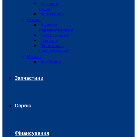
Розчинні
вузли
Картування
Pronar
Бункери-
перевантажувачі
Гноєрозкидачі
Причепи
Фронтальні
навантажувачі
Baural
Комбайни
Запчастини
Сервіс
Фінансування