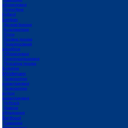
обприскувачі
Плуги New
Holland
Lemken
Дискові борони
Культиватори
Плуги
Посівна техніка
Передпосівний
обробіток
Обприскувачі
Грунтоущільнювачі
Просапна техніка
Steketee
Weidemann
Телескопічні
навантажувачі
Телескопічні
колісні
навантажувачі
Hoftrack
Навісне
обладнання
Berthoud
Самохідні
обприскувачі