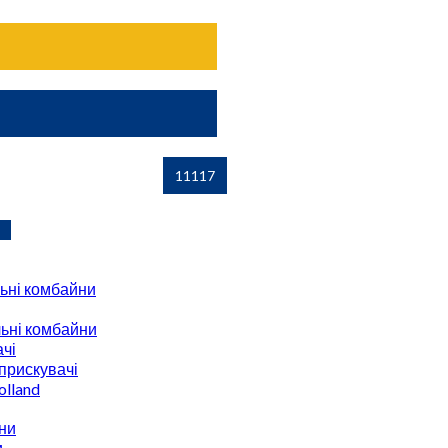
ьні комбайни
ьні комбайни
чі
прискувачі
lland
ни
и