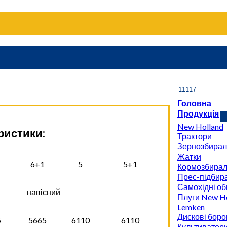
Головна
Продукція
New Holland
ристики:
Трактори
Зернозбирал
Жатки
6+1
5
5+1
Кормозбирал
Прес-підбира
Самохідні об
навісний
Плуги New Ho
Lemken
Дискові боро
5
5665
6110
6110
Культиватор