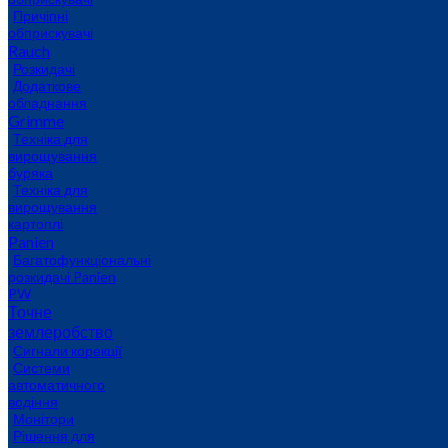
Причіпні
обприскувачі
Rauch
Розкидачі
Додаткове
обладнання
Grimme
Техніка для
вирощування
буряка
Техніка для
вирощування
картоплі
Panien
Багатофункціональні
розкидачі Panien
PW
Точне
землеробство
Сигнали корекції
Системи
автоматичного
водіння
Монітори
Рішення для