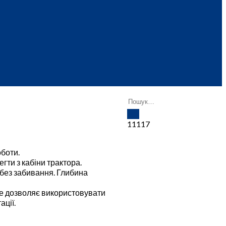
11117
оботи.
ти з кабіни трактора.
без забивання. Глибина
 Це дозволяє використовувати
ації.