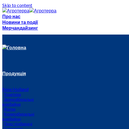
Skip to content
Про нас
Новини та події
Мерчандайзинг
Головна
Продукція
New Holland
Трактори
Зернозбиральні
комбайни
Жатки
Кормозбиральні
комбайни
Прес-підбирачі
Самохідні