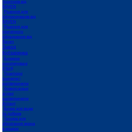
тракторів від
RAVEN
Рішення для
обприскувачів від
RAVEN
Рішення для
причіпного
обладнання від
Raven
Завод
Кобзаренка
Бункери
накопичувачі
(ПБН)
Тракторні
причепи i
напiвпричепи
Універсальні
зсувні
напівпричепи
Атлант
Бочки для води
та добрив
Техніка для
зберігання зерна
в мішках