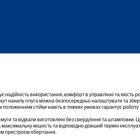
є надійність використання, комфорт в управлінні та якість р
ут нахилу плуга можна безпосередньо налаштувати та зберег
положенням стійки навіть в тяжких умовах гарантує роботу 
 смуги та відвали виготовлені без свердління та штамповки.
ь максимальну міцність та відповідно довший термін експлуат
ним пристроєм обертання.