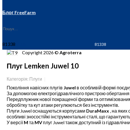
Блог FreeFarm
81338
Copyright 2026 ©
Agroterra
Плуг Lemken Juwel 10
Категорія: Плуги
Покоління навісних плугів
Juwel
в особливій формі поєдну
За допомогою електрогідравлічного пристрою обертання к
Передплужник нової покращеної форми та оптимізованим 
обробітку та кут атаки регулюються без інструментів.
Плуги Juwel оснащуються корпусами
DuraMaxx
, на яких
особливі зносостійкі інструментальні сталі, що гарантуют
У версії
M
та
MV
плуг Juwel також доступний із гідравліч