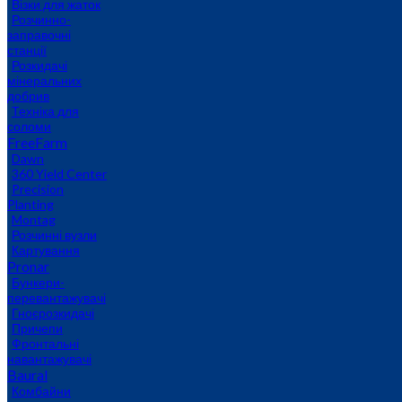
Візки для жаток
Розчинно-
заправочні
станції
Розкидачі
мінеральних
добрив
Техніка для
соломи
FreeFarm
Dawn
360 Yield Center
Precision
Planting
Montag
Розчинні вузли
Картування
Pronar
Бункери-
перевантажувачі
Гноєрозкидачі
Причепи
Фронтальні
навантажувачі
Baural
Комбайни