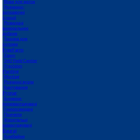
Візки для жаток
Розчинно-
заправочні
станції
Розкидачі
мінеральних
добрив
Техніка для
соломи
FreeFarm
Dawn
360 Yield Center
Precision
Planting
Montag
Розчинні вузли
Картування
Pronar
Бункери-
перевантажувачі
Гноєрозкидачі
Причепи
Фронтальні
навантажувачі
Baural
Комбайни