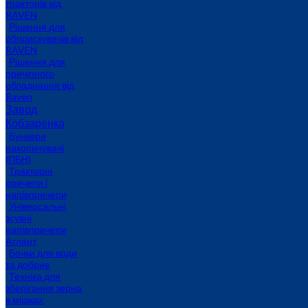
тракторів від
RAVEN
Рішення для
обприскувачів від
RAVEN
Рішення для
причіпного
обладнання від
Raven
Завод
Кобзаренка
Бункери
накопичувачі
(ПБН)
Тракторні
причепи i
напiвпричепи
Універсальні
зсувні
напівпричепи
Атлант
Бочки для води
та добрив
Техніка для
зберігання зерна
в мішках