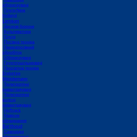
обприскувачі
Плуги New
Holland
Lemken
Дискові борони
Культиватори
Плуги
Посівна техніка
Передпосівний
обробіток
Обприскувачі
Грунтоущільнювачі
Просапна техніка
Steketee
Weidemann
Телескопічні
навантажувачі
Телескопічні
колісні
навантажувачі
Hoftrack
Навісне
обладнання
Berthoud
Самохідні
обприскувачі