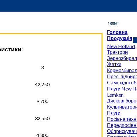
Головна
Продукція
New Holland
ристики:
Трактори
Зернозбирал
Жатки
3
Кормозбирал
Прес-підбира
Самохідні об
42 250
Плуги New Ho
Lemken
Дискові боро
9 700
Культиватор
Плуги
32 550
Посівна техн
Передпосівн
Обприскувач
4 300