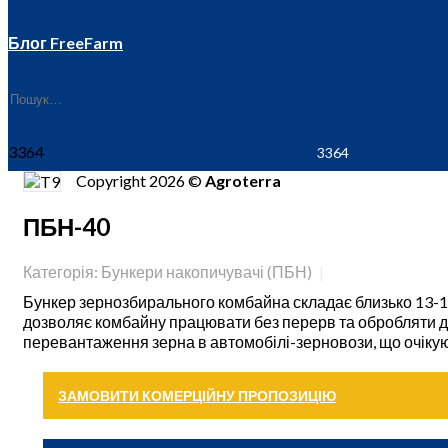
Блог FreeFarm
3364
Copyright 2026 ©
Agroterra
ПБН-40
Категорія: Бункери накопичувачі (ПБН)
Бункер зернозбирального комбайна складає близько 13-1
дозволяє комбайну працювати без перерв та обробляти до
перевантаження зерна в автомобілі-зерновози, що очікую
ЗАМОВИТИ КОМЕРЦІЙНУ ПРОПОЗИЦІЮ