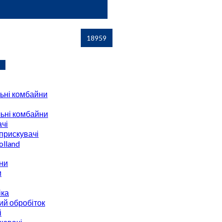
ьні комбайни
ьні комбайни
чі
прискувачі
lland
ни
и
іка
ий обробіток
і