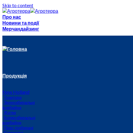
Skip to content
Про нас
Новини та події
Мерчандайзинг
Головна
Продукція
New Holland
Трактори
Зернозбиральні
комбайни
Жатки
Кормозбиральні
комбайни
Прес-підбирачі
Самохідні