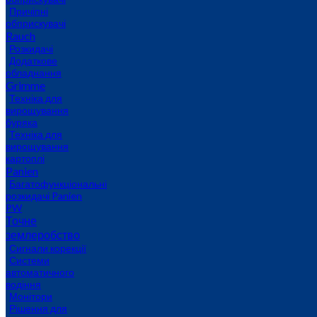
Причіпні
обприскувачі
Rauch
Розкидачі
Додаткове
обладнання
Grimme
Техніка для
вирощування
буряка
Техніка для
вирощування
картоплі
Panien
Багатофункціональні
розкидачі Panien
PW
Точне
землеробство
Сигнали корекції
Системи
автоматичного
водіння
Монітори
Рішення для