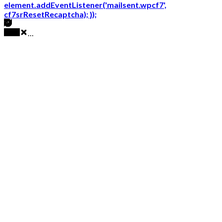
element.addEventListener('mailsent.wpcf7',
cf7srResetRecaptcha); });
…