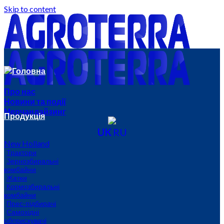
Skip to content
Головна
Про нас
Новини та події
Мерчандайзинг
Продукція
UK
RU
New Holland
Трактори
Зернозбиральні
комбайни
Жатки
Кормозбиральні
комбайни
Прес-підбирачі
Самохідні
обприскувачі