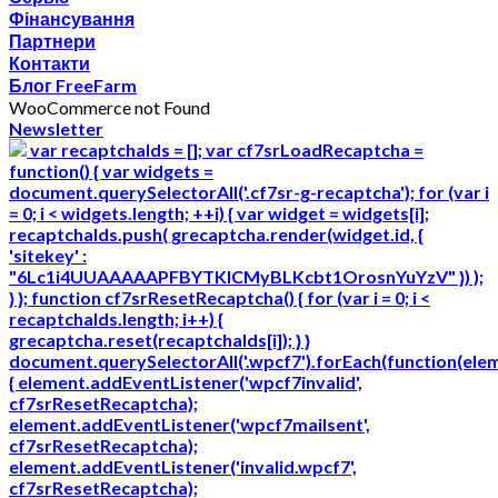
Фінансування
Партнери
Контакти
Блог FreeFarm
WooCommerce not Found
Newsletter
var recaptchaIds = []; var cf7srLoadRecaptcha =
function() { var widgets =
document.querySelectorAll('.cf7sr-g-recaptcha'); for (var i
= 0; i < widgets.length; ++i) { var widget = widgets[i];
recaptchaIds.push( grecaptcha.render(widget.id, {
'sitekey' :
"6Lc1i4UUAAAAAPFBYTKICMyBLKcbt1OrosnYuYzV" }) );
} }; function cf7srResetRecaptcha() { for (var i = 0; i <
recaptchaIds.length; i++) {
grecaptcha.reset(recaptchaIds[i]); } }
document.querySelectorAll('.wpcf7').forEach(function(ele
{ element.addEventListener('wpcf7invalid',
cf7srResetRecaptcha);
element.addEventListener('wpcf7mailsent',
cf7srResetRecaptcha);
element.addEventListener('invalid.wpcf7',
cf7srResetRecaptcha);