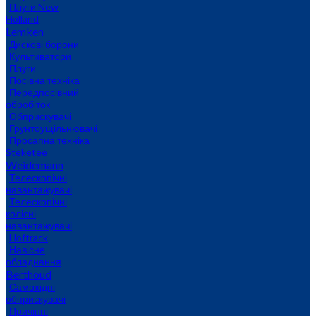
Плуги New
Holland
Lemken
Дискові борони
Культиватори
Плуги
Посівна техніка
Передпосівний
обробіток
Обприскувачі
Грунтоущільнювачі
Просапна техніка
Steketee
Weidemann
Телескопічні
навантажувачі
Телескопічні
колісні
навантажувачі
Hoftrack
Навісне
обладнання
Berthoud
Самохідні
обприскувачі
Причіпні