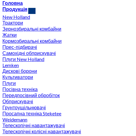
Головна
Продукція
New Holland
Трактори
Зернозбиральні комбайни
Жатки
Кормозбиральні комбайни
Прес-підбирачі
Самохідні обприскувачі
Плуги New Holland
Lemken
Дискові борони
Культиватори
Плуги
Посівна техніка
Передпосівний обробіток
Обприскувачі
Грунтоущільнювачі
Просапна техніка Steketee
Weidemann
Телескопічні навантажувачі
Телескопічні колісні навантажувачі