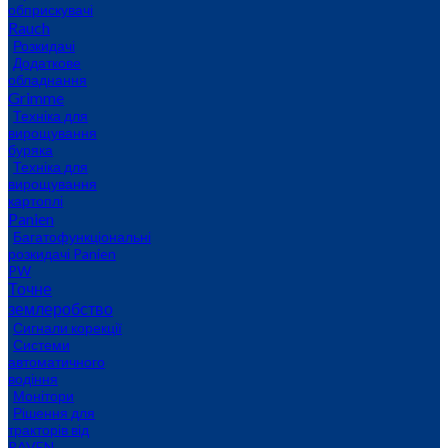
обприскувачі
Rauch
Розкидачі
Додаткове
обладнання
Grimme
Техніка для
вирощування
буряка
Техніка для
вирощування
картоплі
Panien
Багатофункціональні
розкидачі Panien
PW
Точне
землеробство
Сигнали корекції
Системи
автоматичного
водіння
Монітори
Рішення для
тракторів від
RAVEN