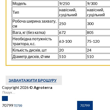
Модель
9/250
9/300
навісний,
навісний,
Тип
cуцільний
cуцільний
Робоча ширина захвату,
250
300
см
Вага, кг (без катка)
672
805
Необхідна потужність
63-100
75-120
трактора, к.с.
Кількість дисків, шт
20
24
Діаметр дисків, Ø мм
510
510
ЗАВАНТАЖИТИ БРОШУРУ
Copyright 2026 ©
Agroterra
70799