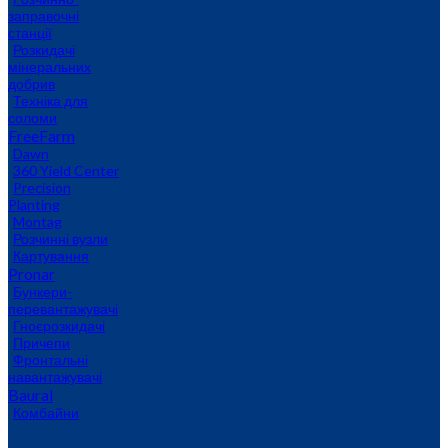
заправочні
станції
Розкидачі
мінеральних
добрив
Техніка для
соломи
FreeFarm
Dawn
360 Yield Center
Precision
Planting
Montag
Розчинні вузли
Картування
Pronar
Бункери-
перевантажувачі
Гноєрозкидачі
Причепи
Фронтальні
навантажувачі
Baural
Комбайни