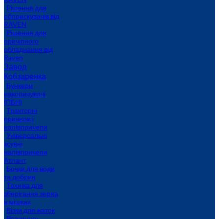
Рішення для
обприскувачів від
RAVEN
Рішення для
причіпного
обладнання від
Raven
Завод
Кобзаренка
Бункери
накопичувачі
(ПБН)
Тракторні
причепи i
напiвпричепи
Універсальні
зсувні
напівпричепи
Атлант
Бочки для води
та добрив
Техніка для
зберігання зерна
в мішках
Візки для жаток
Розчинно-