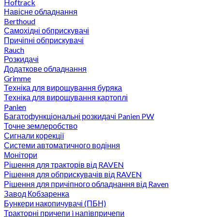
Hoftrack
Навісне обладнання
Berthoud
Самохідні обприскувачі
Причіпні обприскувачі
Rauch
Розкидачі
Додаткове обладнання
Grimme
Техніка для вирощування буряка
Техніка для вирощування картоплі
Panien
Багатофункціональні розкидачі Panien PW
Точне землеробство
Сигнали корекції
Системи автоматичного водіння
Монітори
Рішення для тракторів від RAVEN
Рішення для обприскувачів від RAVEN
Рішення для причіпного обладнання від Raven
Завод Кобзаренка
Бункери накопичувачі (ПБН)
Тракторні причепи i напiвпричепи