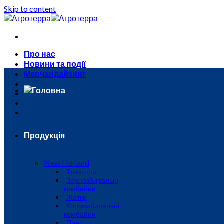
Skip to content
Про нас
Новини та події
Мерчандайзинг
Головна
Продукція
New Holland
Трактори
Зернозбиральні
комбайни
Жатки
Кормозбиральні
комбайни
Прес-