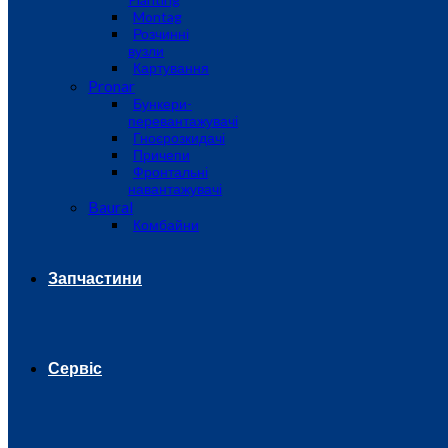
Montag
Розчинні
вузли
Картування
Pronar
Бункери-
перевантажувачі
Гноєрозкидачі
Причепи
Фронтальні
навантажувачі
Baural
Комбайни
Запчастини
Сервіс