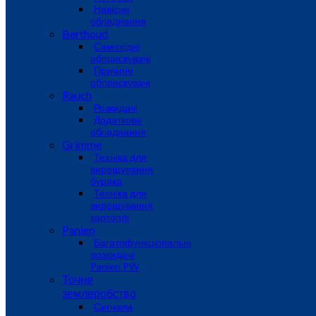
Навісне
обладнання
Berthoud
Самохідні
обприскувачі
Причіпні
обприскувачі
Rauch
Розкидачі
Додаткове
обладнання
Grimme
Техніка для
вирощування
буряка
Техніка для
вирощування
картоплі
Panien
Багатофункціональні
розкидачі
Panien PW
Точне
землеробство
Сигнали