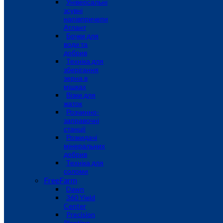
Універсальні
зсувні
напівпричепи
Атлант
Бочки для
води та
добрив
Техніка для
зберігання
зерна в
мішках
Візки для
жаток
Розчинно-
заправочні
станції
Розкидачі
мінеральних
добрив
Техніка для
соломи
FreeFarm
Dawn
360 Yield
Center
Precision
Planting