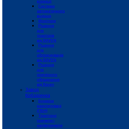
корекції
Системи
автоматичного
водіння
Монітори
Рішення
для
тракторів
від RAVEN
Рішення
для
обприскувачів
від RAVEN
Рішення
для
причіпного
обладнання
від Raven
Завод
Кобзаренка
Бункери
накопичувачі
(ПБН)
Тракторні
причепи i
напiвпричепи