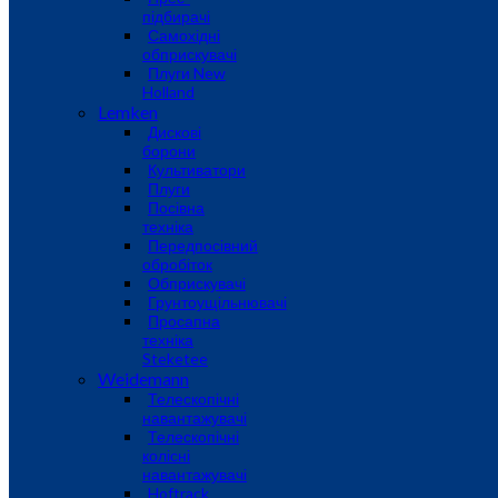
підбирачі
Самохідні
обприскувачі
Плуги New
Holland
Lemken
Дискові
борони
Культиватори
Плуги
Посівна
техніка
Передпосівний
обробіток
Обприскувачі
Грунтоущільнювачі
Просапна
техніка
Steketee
Weidemann
Телескопічні
навантажувачі
Телескопічні
колісні
навантажувачі
Hoftrack