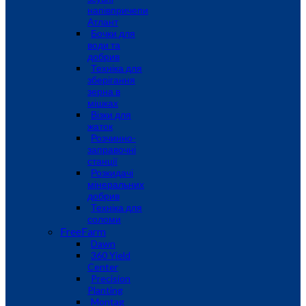
напівпричепи
Атлант
Бочки для
води та
добрив
Техніка для
зберігання
зерна в
мішках
Візки для
жаток
Розчинно-
заправочні
станції
Розкидачі
мінеральних
добрив
Техніка для
соломи
FreeFarm
Dawn
360 Yield
Center
Precision
Planting
Montag