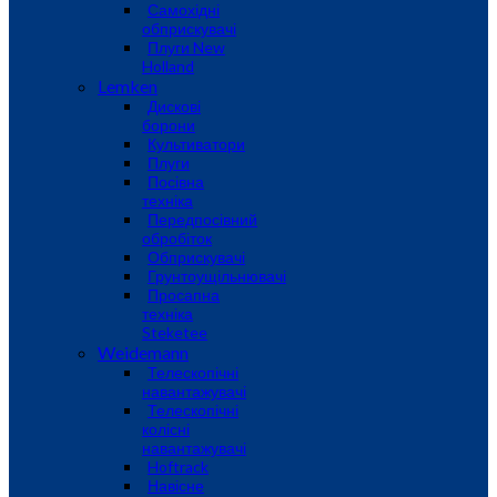
Самохідні
обприскувачі
Плуги New
Holland
Lemken
Дискові
борони
Культиватори
Плуги
Посівна
техніка
Передпосівний
обробіток
Обприскувачі
Грунтоущільнювачі
Просапна
техніка
Steketee
Weidemann
Телескопічні
навантажувачі
Телескопічні
колісні
навантажувачі
Hoftrack
Навісне