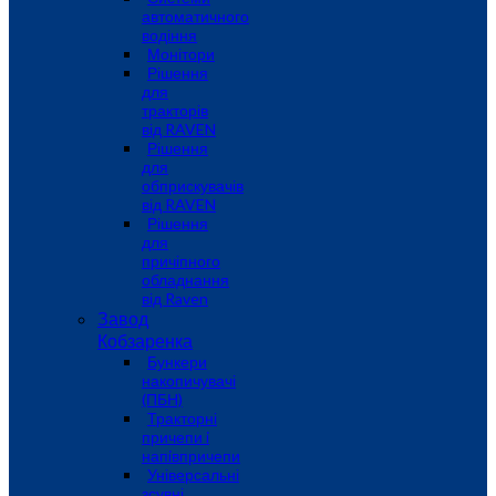
автоматичного
водіння
Монітори
Рішення
для
тракторів
від RAVEN
Рішення
для
обприскувачів
від RAVEN
Рішення
для
причіпного
обладнання
від Raven
Завод
Кобзаренка
Бункери
накопичувачі
(ПБН)
Тракторні
причепи i
напiвпричепи
Універсальні
зсувні