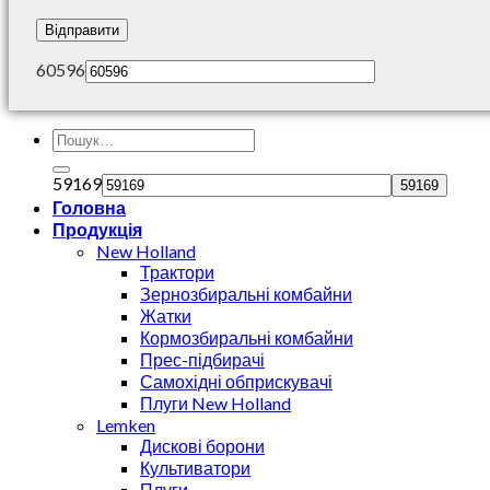
60596
59169
Головна
Продукція
New Holland
Трактори
Зернозбиральні комбайни
Жатки
Кормозбиральні комбайни
Прес-підбирачі
Самохідні обприскувачі
Плуги New Holland
Lemken
Дискові борони
Культиватори
Плуги