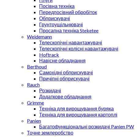
Посівна техніка
Передпосівний обробіток
Обприскувачі
Грунтоущільнювачі
Просапна техніка Steketee
Weidemann
Телескопічні навантажувачі
Телескопічні колісні навантажувачі
Hoftrack
Навісне обладнання
Berthoud
Самохідні обприскувачі
Причіпні обприскувачі
Rauch
Розкидачі
Додаткове обладнання
Grimme
Техніка для вирощування буряка
Техніка для вирощування картоплі
Panien
Багатофункціональні розкидачі Panien PW
Точне землеробство