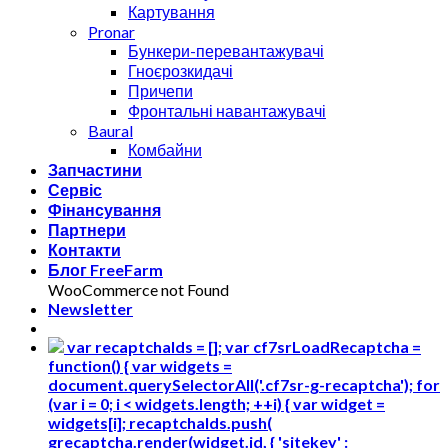
Картування
Pronar
Бункери-перевантажувачі
Гноєрозкидачі
Причепи
Фронтальні навантажувачі
Baural
Комбайни
Запчастини
Сервіс
Фінансування
Партнери
Контакти
Блог FreeFarm
WooCommerce not Found
Newsletter
var recaptchaIds = []; var cf7srLoadRecaptcha =
function() { var widgets =
document.querySelectorAll('.cf7sr-g-recaptcha'); for
(var i = 0; i < widgets.length; ++i) { var widget =
widgets[i]; recaptchaIds.push(
grecaptcha.render(widget.id, { 'sitekey' :