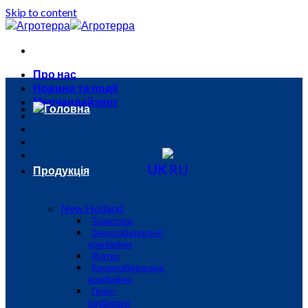
Skip to content
Про нас
Новини та події
Мерчандайзинг
Головна
UK
RU
Продукція
New Holland
Трактори
Зернозбиральні
комбайни
Жатки
Кормозбиральні
комбайни
Прес-
підбирачі