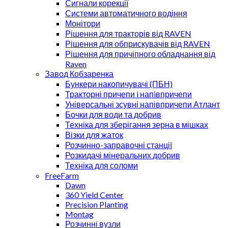
Сигнали корекції
Системи автоматичного водіння
Монітори
Рішення для тракторів від RAVEN
Рішення для обприскувачів від RAVEN
Рішення для причіпного обладнання від
Raven
Завод Кобзаренка
Бункери накопичувачі (ПБН)
Тракторні причепи i напiвпричепи
Універсальні зсувні напівпричепи Атлант
Бочки для води та добрив
Техніка для зберігання зерна в мішках
Візки для жаток
Розчинно-заправочні станції
Розкидачі мінеральних добрив
Техніка для соломи
FreeFarm
Dawn
360 Yield Center
Precision Planting
Montag
Розчинні вузли