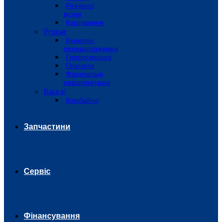
Розчинні
вузли
Картування
Pronar
Бункери-
перевантажувачі
Гноєрозкидачі
Причепи
Фронтальні
навантажувачі
Baural
Комбайни
Запчастини
Сервіс
Фінансування