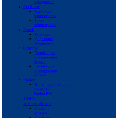
обладнання
Berthoud
Самохідні
обприскувачі
Причіпні
обприскувачі
Rauch
Розкидачі
Додаткове
обладнання
Grimme
Техніка для
вирощування
буряка
Техніка для
вирощування
картоплі
Panien
Багатофункціональні
розкидачі
Panien PW
Точне
землеробство
Сигнали
корекції
Системи