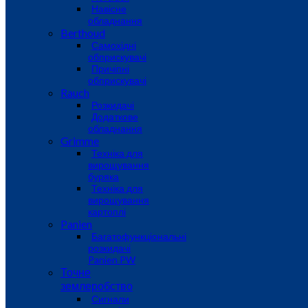
Навісне
обладнання
Berthoud
Самохідні
обприскувачі
Причіпні
обприскувачі
Rauch
Розкидачі
Додаткове
обладнання
Grimme
Техніка для
вирощування
буряка
Техніка для
вирощування
картоплі
Panien
Багатофункціональні
розкидачі
Panien PW
Точне
землеробство
Сигнали