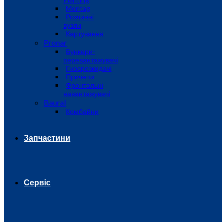
Montag
Розчинні
вузли
Картування
Pronar
Бункери-
перевантажувачі
Гноєрозкидачі
Причепи
Фронтальні
навантажувачі
Baural
Комбайни
Запчастини
Сервіс