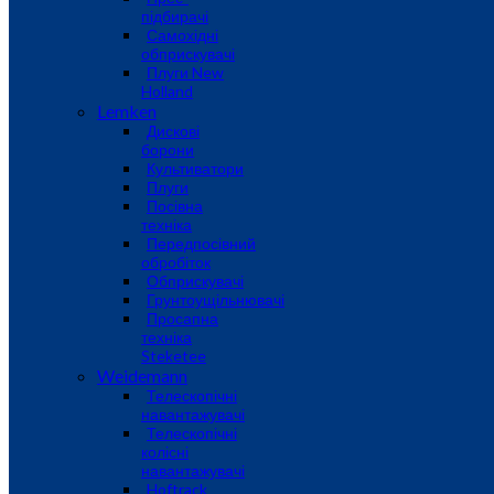
підбирачі
Самохідні
обприскувачі
Плуги New
Holland
Lemken
Дискові
борони
Культиватори
Плуги
Посівна
техніка
Передпосівний
обробіток
Обприскувачі
Грунтоущільнювачі
Просапна
техніка
Steketee
Weidemann
Телескопічні
навантажувачі
Телескопічні
колісні
навантажувачі
Hoftrack