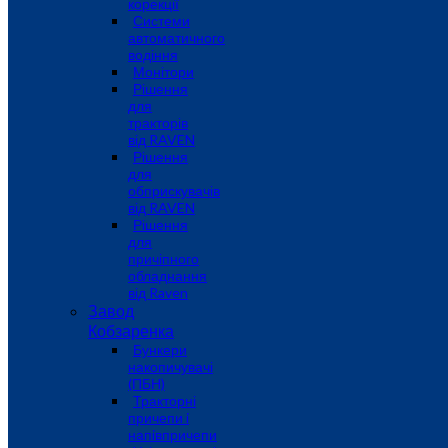
корекції
Системи
автоматичного
водіння
Монітори
Рішення
для
тракторів
від RAVEN
Рішення
для
обприскувачів
від RAVEN
Рішення
для
причіпного
обладнання
від Raven
Завод
Кобзаренка
Бункери
накопичувачі
(ПБН)
Тракторні
причепи i
напiвпричепи