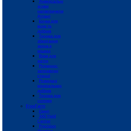
Універсальні
зсувні
напівпричепи
Атлант
Бочки для
води та
добрив
Техніка для
зберігання
зерна в
мішках
Візки для
жаток
Розчинно-
заправочні
станції
Розкидачі
мінеральних
добрив
Техніка для
соломи
FreeFarm
Dawn
360 Yield
Center
Precision
Planting