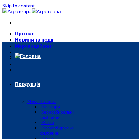
Skip to content
Про нас
Новини та події
Мерчандайзинг
Головна
Продукція
New Holland
Трактори
Зернозбиральні
комбайни
Жатки
Кормозбиральні
комбайни
Прес-