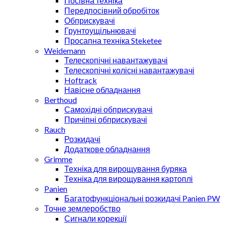
Посівна техніка
Передпосівний обробіток
Обприскувачі
Грунтоущільнювачі
Просапна техніка Steketee
Weidemann
Телескопічні навантажувачі
Телескопічні колісні навантажувачі
Hoftrack
Навісне обладнання
Berthoud
Самохідні обприскувачі
Причіпні обприскувачі
Rauch
Розкидачі
Додаткове обладнання
Grimme
Техніка для вирощування буряка
Техніка для вирощування картоплі
Panien
Багатофункціональні розкидачі Panien PW
Точне землеробство
Сигнали корекції