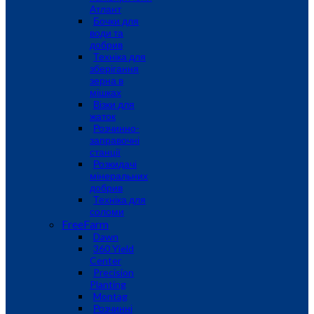
Атлант
Бочки для
води та
добрив
Техніка для
зберігання
зерна в
мішках
Візки для
жаток
Розчинно-
заправочні
станції
Розкидачі
мінеральних
добрив
Техніка для
соломи
FreeFarm
Dawn
360 Yield
Center
Precision
Planting
Montag
Розчинні