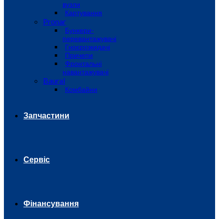
вузли
Картування
Pronar
Бункери-
перевантажувачі
Гноєрозкидачі
Причепи
Фронтальні
навантажувачі
Baural
Комбайни
Запчастини
Сервіс
Фінансування