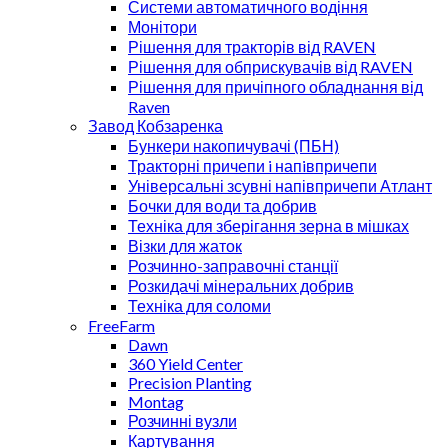
Системи автоматичного водіння
Монітори
Рішення для тракторів від RAVEN
Рішення для обприскувачів від RAVEN
Рішення для причіпного обладнання від
Raven
Завод Кобзаренка
Бункери накопичувачі (ПБН)
Тракторні причепи i напiвпричепи
Універсальні зсувні напівпричепи Атлант
Бочки для води та добрив
Техніка для зберігання зерна в мішках
Візки для жаток
Розчинно-заправочні станції
Розкидачі мінеральних добрив
Техніка для соломи
FreeFarm
Dawn
360 Yield Center
Precision Planting
Montag
Розчинні вузли
Картування