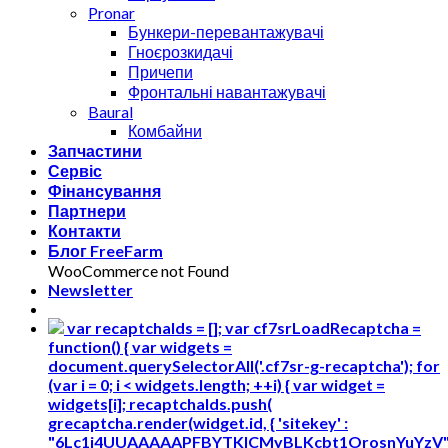
Pronar
Бункери-перевантажувачі
Гноєрозкидачі
Причепи
Фронтальні навантажувачі
Baural
Комбайни
Запчастини
Сервіс
Фінансування
Партнери
Контакти
Блог FreeFarm
WooCommerce not Found
Newsletter
var recaptchaIds = []; var cf7srLoadRecaptcha =
function() { var widgets =
document.querySelectorAll('.cf7sr-g-recaptcha'); for
(var i = 0; i < widgets.length; ++i) { var widget =
widgets[i]; recaptchaIds.push(
grecaptcha.render(widget.id, { 'sitekey' :
"6Lc1i4UUAAAAAPFBYTKICMyBLKcbt1OrosnYuYzV