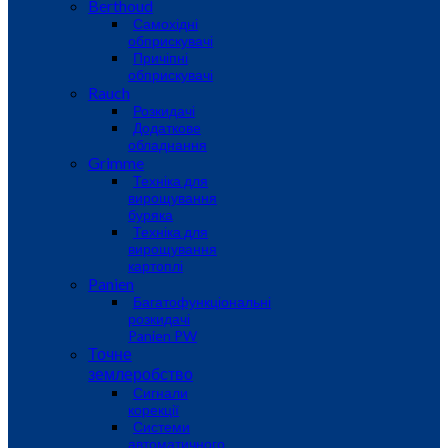
Berthoud
Самохідні
обприскувачі
Причіпні
обприскувачі
Rauch
Розкидачі
Додаткове
обладнання
Grimme
Техніка для
вирощування
буряка
Техніка для
вирощування
картоплі
Panien
Багатофункціональні
розкидачі
Panien PW
Точне
землеробство
Сигнали
корекції
Системи
автоматичного