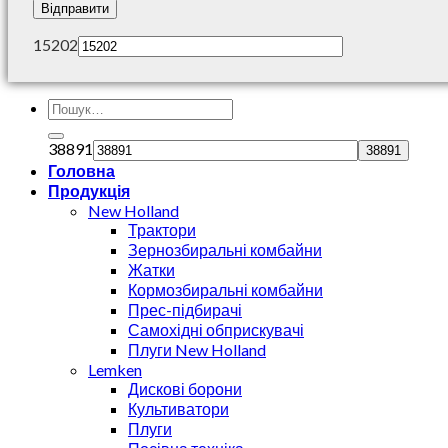
15202
38891
Головна
Продукція
New Holland
Трактори
Зернозбиральні комбайни
Жатки
Кормозбиральні комбайни
Прес-підбирачі
Самохідні обприскувачі
Плуги New Holland
Lemken
Дискові борони
Культиватори
Плуги