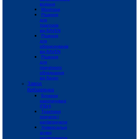
водіння
Монітори
Рішення
для
тракторів
від RAVEN
Рішення
для
обприскувачів
від RAVEN
Рішення
для
причіпного
обладнання
від Raven
Завод
Кобзаренка
Бункери
накопичувачі
(ПБН)
Тракторні
причепи i
напiвпричепи
Універсальні
зсувні
напівпричепи