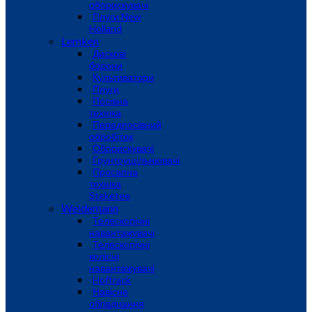
обприскувачі
Плуги New
Holland
Lemken
Дискові
борони
Культиватори
Плуги
Посівна
техніка
Передпосівний
обробіток
Обприскувачі
Грунтоущільнювачі
Просапна
техніка
Steketee
Weidemann
Телескопічні
навантажувачі
Телескопічні
колісні
навантажувачі
Hoftrack
Навісне
обладнання