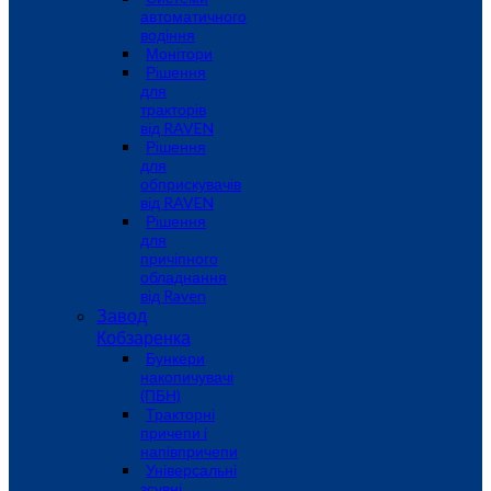
автоматичного
водіння
Монітори
Рішення
для
тракторів
від RAVEN
Рішення
для
обприскувачів
від RAVEN
Рішення
для
причіпного
обладнання
від Raven
Завод
Кобзаренка
Бункери
накопичувачі
(ПБН)
Тракторні
причепи i
напiвпричепи
Універсальні
зсувні