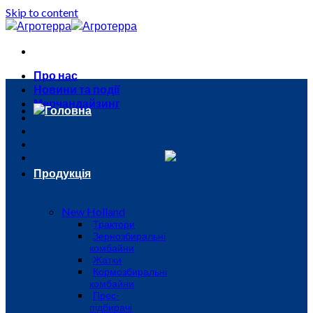
Skip to content
Про нас
Новини та події
Мерчандайзинг
Головна
Продукція
New Holland
Трактори
Зернозбиральні
комбайни
Жатки
Кормозбиральні
комбайни
Прес-
підбирачі