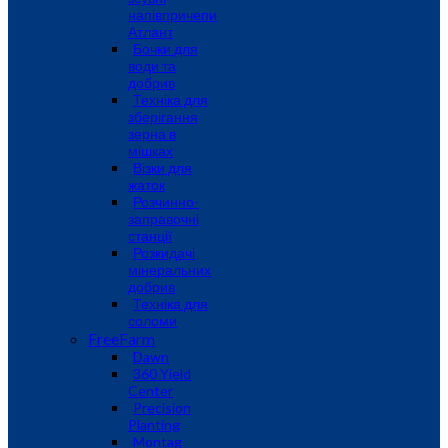
напівпричепи
Атлант
Бочки для
води та
добрив
Техніка для
зберігання
зерна в
мішках
Візки для
жаток
Розчинно-
заправочні
станції
Розкидачі
мінеральних
добрив
Техніка для
соломи
FreeFarm
Dawn
360 Yield
Center
Precision
Planting
Montag