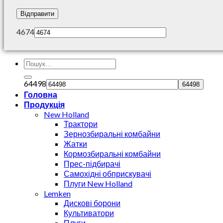
4674
64498
Головна
Продукція
New Holland
Трактори
Зернозбиральні комбайни
Жатки
Кормозбиральні комбайни
Прес-підбирачі
Самохідні обприскувачі
Плуги New Holland
Lemken
Дискові борони
Культиватори
Плуги