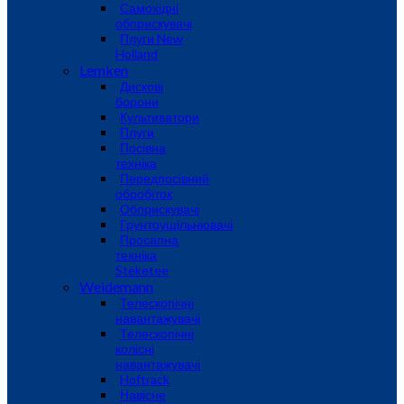
Самохідні
обприскувачі
Плуги New
Holland
Lemken
Дискові
борони
Культиватори
Плуги
Посівна
техніка
Передпосівний
обробіток
Обприскувачі
Грунтоущільнювачі
Просапна
техніка
Steketee
Weidemann
Телескопічні
навантажувачі
Телескопічні
колісні
навантажувачі
Hoftrack
Навісне