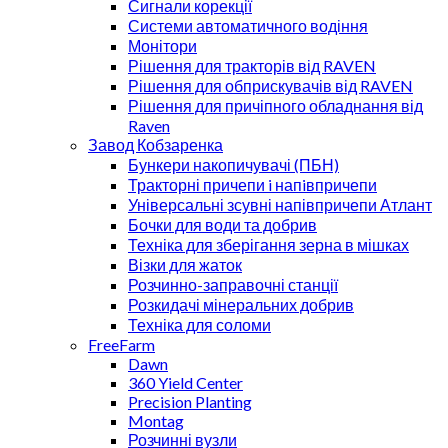
Сигнали корекції
Системи автоматичного водіння
Монітори
Рішення для тракторів від RAVEN
Рішення для обприскувачів від RAVEN
Рішення для причіпного обладнання від
Raven
Завод Кобзаренка
Бункери накопичувачі (ПБН)
Тракторні причепи i напiвпричепи
Універсальні зсувні напівпричепи Атлант
Бочки для води та добрив
Техніка для зберігання зерна в мішках
Візки для жаток
Розчинно-заправочні станції
Розкидачі мінеральних добрив
Техніка для соломи
FreeFarm
Dawn
360 Yield Center
Precision Planting
Montag
Розчинні вузли