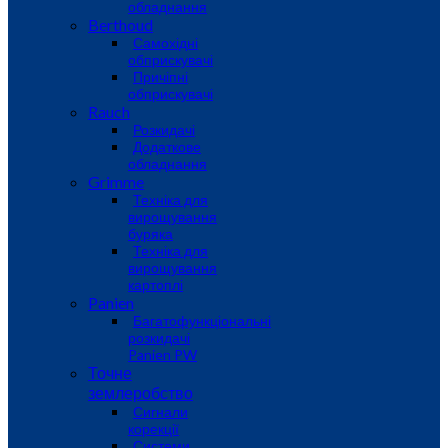
обладнання
Berthoud
Самохідні
обприскувачі
Причіпні
обприскувачі
Rauch
Розкидачі
Додаткове
обладнання
Grimme
Техніка для
вирощування
буряка
Техніка для
вирощування
картоплі
Panien
Багатофункціональні
розкидачі
Panien PW
Точне
землеробство
Сигнали
корекції
Системи