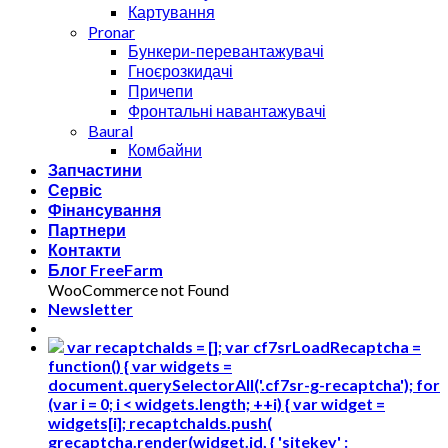
Картування
Pronar
Бункери-перевантажувачі
Гноєрозкидачі
Причепи
Фронтальні навантажувачі
Baural
Комбайни
Запчастини
Сервіс
Фінансування
Партнери
Контакти
Блог FreeFarm
WooCommerce not Found
Newsletter
var recaptchaIds = []; var cf7srLoadRecaptcha =
function() { var widgets =
document.querySelectorAll('.cf7sr-g-recaptcha'); for
(var i = 0; i < widgets.length; ++i) { var widget =
widgets[i]; recaptchaIds.push(
grecaptcha.render(widget.id, { 'sitekey' :