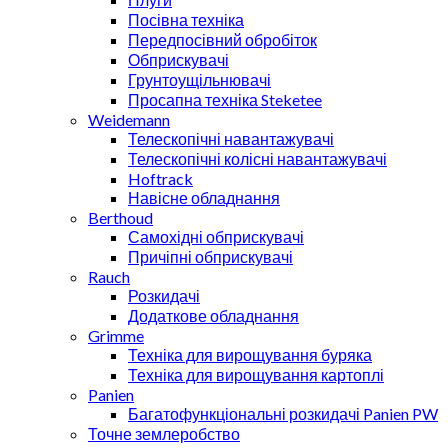
Посівна техніка
Передпосівний обробіток
Обприскувачі
Грунтоущільнювачі
Просапна техніка Steketee
Weidemann
Телескопічні навантажувачі
Телескопічні колісні навантажувачі
Hoftrack
Навісне обладнання
Berthoud
Самохідні обприскувачі
Причіпні обприскувачі
Rauch
Розкидачі
Додаткове обладнання
Grimme
Техніка для вирощування буряка
Техніка для вирощування картоплі
Panien
Багатофункціональні розкидачі Panien PW
Точне землеробство