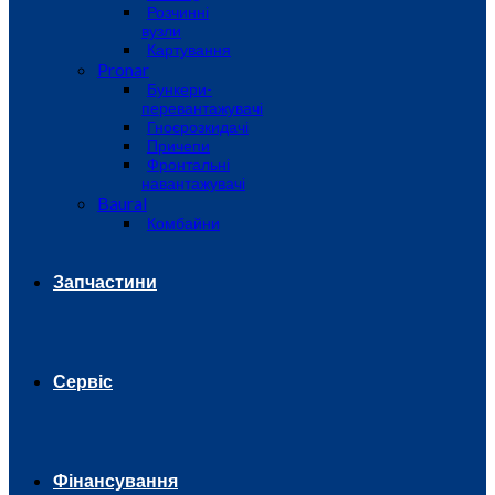
Розчинні
вузли
Картування
Pronar
Бункери-
перевантажувачі
Гноєрозкидачі
Причепи
Фронтальні
навантажувачі
Baural
Комбайни
Запчастини
Сервіс
Фінансування