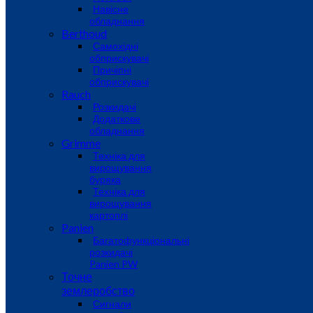
Навісне
обладнання
Berthoud
Самохідні
обприскувачі
Причіпні
обприскувачі
Rauch
Розкидачі
Додаткове
обладнання
Grimme
Техніка для
вирощування
буряка
Техніка для
вирощування
картоплі
Panien
Багатофункціональні
розкидачі
Panien PW
Точне
землеробство
Сигнали