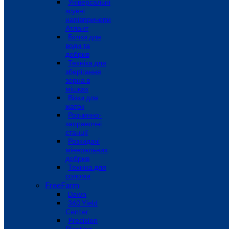
Універсальні
зсувні
напівпричепи
Атлант
Бочки для
води та
добрив
Техніка для
зберігання
зерна в
мішках
Візки для
жаток
Розчинно-
заправочні
станції
Розкидачі
мінеральних
добрив
Техніка для
соломи
FreeFarm
Dawn
360 Yield
Center
Precision
Planting