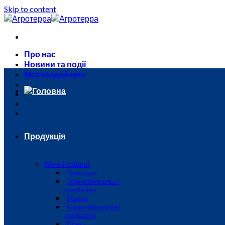
Skip to content
Про нас
Новини та події
Мерчандайзинг
Головна
Продукція
New Holland
Трактори
Зернозбиральні
комбайни
Жатки
Кормозбиральні
комбайни
Прес-