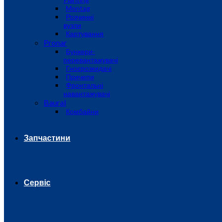
Montag
Розчинні
вузли
Картування
Pronar
Бункери-
перевантажувачі
Гноєрозкидачі
Причепи
Фронтальні
навантажувачі
Baural
Комбайни
Запчастини
Сервіс