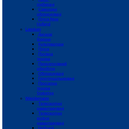
підбирачі
Самохідні
обприскувачі
Плуги New
Holland
Lemken
Дискові
борони
Культиватори
Плуги
Посівна
техніка
Передпосівний
обробіток
Обприскувачі
Грунтоущільнювачі
Просапна
техніка
Steketee
Weidemann
Телескопічні
навантажувачі
Телескопічні
колісні
навантажувачі
Hoftrack