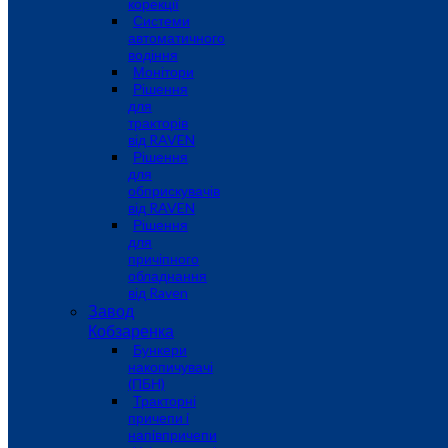
корекції
Системи
автоматичного
водіння
Монітори
Рішення
для
тракторів
від RAVEN
Рішення
для
обприскувачів
від RAVEN
Рішення
для
причіпного
обладнання
від Raven
Завод
Кобзаренка
Бункери
накопичувачі
(ПБН)
Тракторні
причепи i
напiвпричепи